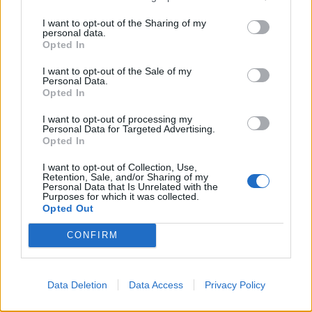
αποδείχτηκε, φορά για το Survivor
I want to opt-out of the Sharing of my
καθώς η παραμονή της στο παιχνίδι
personal data.
Opted In
δεν κράτησε ούτε έναν μήνα, παρά τις
I want to opt-out of the Sale of my
Personal Data.
προσδοκίες των δικών της ανθρώπων
Opted In
αλλά και των θαυμαστών της.
I want to opt-out of processing my
Personal Data for Targeted Advertising.
Opted In
Φέτος η Κατερίνα Δαλάκα βρίσκεται
I want to opt-out of Collection, Use,
Retention, Sale, and/or Sharing of my
για τέταρτη φορά στο reality επιβίωσης
Personal Data that Is Unrelated with the
Purposes for which it was collected.
Opted Out
και διεκδικεί για ακόμα μία φορά το
CONFIRM
τεράστιο έπαθλο.
Data Deletion
Data Access
Privacy Policy
Το δέσιμο με τα αδέλφια της