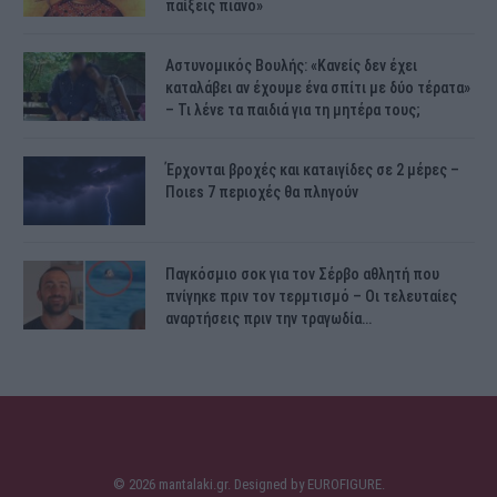
παίξεις πιάνο»
Αστυνομικός Bουλής: «Κανείς δεν έχει
καταλάβει αν έχουμε ένα σπίτι με δύο τέρατα»
– Τι λένε τα παιδιά για τη μητέρα τους;
Έρχονται βροχές και κατaιγίδες σε 2 μέpες –
Ποιεs 7 πεpιοχές θα πλnγούν
Παγκόσμιο σοκ για τον Σέρβο αθλητή που
πνίγηκε πριν τον τερμτισμό – Οι τελευταίες
αναρτήσεις πριν την τραγωδία…
© 2026 mantalaki.gr. Designed by
EUROFIGURE
.