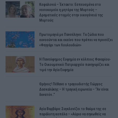
Κεφαλονιά – Έκτακτο: Εσπευσμένα στο
νοσοκομείο η μητέρα της Μυρτούς –
Δραματικές στιγμές στην οικογένειά της
Μυρτούς
Πρωτομαγιά με Πανσέληνο: Τα ζώδια που
ευνοούνται και εκείνο που πρέπει να προσέξει
«Φεγγάρι των Λουλουδιών»
H Πανεύφημος Ευφημία εν κόλποις Φαναρίου-
Το Οικουμενικό Πατριαρχείο πανηγυρίζει και
τιμά την Αγία Ευφημία
Θρήνος! Πέθανε ο τραγουδιστής Γιώργος
Δασκαλάκης – Η τραγική ειρωνεία – “Αν είναι
δυνατόν…”
Αγία Βαρβάρα: Συγκλονίζει το θαύμα της σε
παράλυτη κοπέλα – «Αύριο να σηκωθείς να