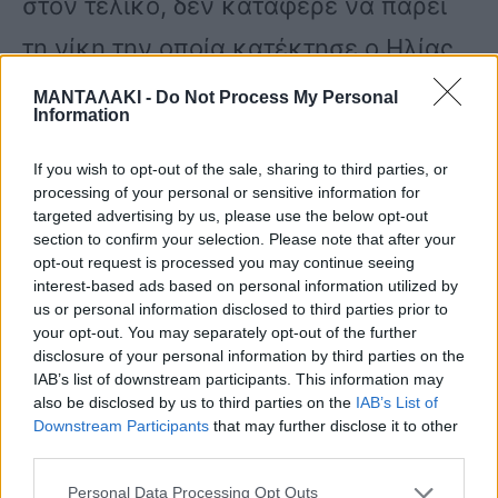
στον τελικό, δεν κατάφερε να πάρει
τη νίκη την οποία κατέκτησε ο Ηλίας
Γκότσης. Όμως, λίγους μήνες μετά
ΜΑΝΤΑΛΑΚΙ -
Do Not Process My Personal
Information
και συγκεκριμένα τον Φεβρουάριο του
If you wish to opt-out of the sale, sharing to third parties, or
2019 μπήκε ξανά στο παιχνίδι και
processing of your personal or sensitive information for
συγκεκριμένα στο Survivor Ελλάδα-
targeted advertising by us, please use the below opt-out
section to confirm your selection. Please note that after your
Τουρκία όπου κέρδισε την πρώτη
opt-out request is processed you may continue seeing
interest-based ads based on personal information utilized by
θέση.
us or personal information disclosed to third parties prior to
your opt-out. You may separately opt-out of the further
disclosure of your personal information by third parties on the
Πέρυσι την είδαμε να φεύγει λίγο μετά
IAB’s list of downstream participants. This information may
also be disclosed by us to third parties on the
IAB’s List of
την Πρωτοχρονιά για Άγιο Δομίνικο
Downstream Participants
that may further disclose it to other
third parties.
για τρίτη και… φαρμακερή, όπως
Personal Data Processing Opt Outs