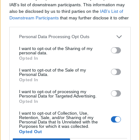
μένα, για να πέσω λίγο. Το δύσκολο
IAB’s list of downstream participants. This information may
κομμάτι εκεί είναι να έχεις κάποιον
also be disclosed by us to third parties on the
IAB’s List of
Downstream Participants
that may further disclose it to other
να σε στηρίζει και να σε συντονίζει.
third parties.
Οι σκέψεις περιορίζονται στο εντός
Personal Data Processing Opt Outs
Survivor κατά πολύ και με τον Τζέιμς
I want to opt-out of the Sharing of my
personal data.
Opted In
κάναμε συζητήσεις κυρίως για τα
I want to opt-out of the Sale of my
εκτός Survivor. Ήταν ένα διάλειμμα…
Personal Data.
Opted In
Και ο Γιάννης όταν έφυγε… Μετά
I want to opt-out of processing my
τσακωθήκαμε και με τον Φάνη που
Personal Data for Targeted Advertising.
Opted In
ήμασταν κοντά. Ένα ένα τα άτομα που
I want to opt-out of Collection, Use,
Retention, Sale, and/or Sharing of my
ήμουν κοντά απομακρύνθηκαν. Σιγά
Personal Data that Is Unrelated with the
Purposes for which it was collected.
σιγά ένιωθα ότι χάνω δικά μου άτομα
Opted Out