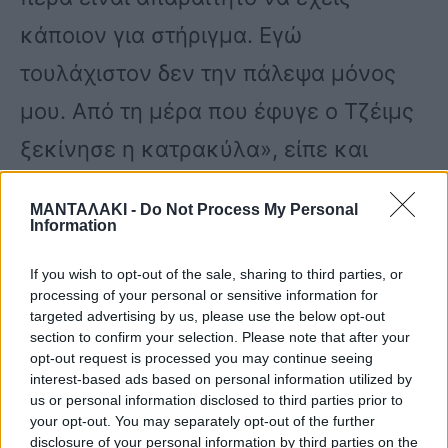
κάποιον για στήριγμα. Εγώ
τουλάχιστον δεν την πάλεψα μόνος
μου. Από τη μέρα που έφυγε ο Τζέιμς
ξεκίνησε η κατρακύλα», είπε και
συνέχισε:
ΜΑΝΤΑΛΑΚΙ -
Do Not Process My Personal
Information
«Η αλήθεια είναι ότι όσο προχωρούσε
If you wish to opt-out of the sale, sharing to third parties, or
το παιχνίδι, η αποχώρηση του Τζέιμς
processing of your personal or sensitive information for
targeted advertising by us, please use the below opt-out
μου στοίχισε πολύ στην ψυχολογία
section to confirm your selection. Please note that after your
opt-out request is processed you may continue seeing
μου, όπως και η αλλαγή της ομάδας
interest-based ads based on personal information utilized by
us or personal information disclosed to third parties prior to
μου. Ήταν το πρώτο “χτύπημα” για
your opt-out. You may separately opt-out of the further
disclosure of your personal information by third parties on the