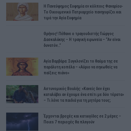
H Πανεύφημος Ευφημία εν κόλποις Φαναρίου-
Το Οικουμενικό Πατριαρχείο πανηγυρίζει και
τιμά την Αγία Ευφημία
Θρήνος! Πέθανε ο τραγουδιστής Γιώργος
Δασκαλάκης – Η τραγική ειρωνεία – “Αν είναι
δυνατόν…”
Αγία Βαρβάρα: Συγκλονίζει το θαύμα της σε
παράλυτη κοπέλα – «Αύριο να σηκωθείς να
παίξεις πιάνο»
Αστυνομικός Bουλής: «Κανείς δεν έχει
καταλάβει αν έχουμε ένα σπίτι με δύο τέρατα»
– Τι λένε τα παιδιά για τη μητέρα τους;
Έρχονται βροχές και κατaιγίδες σε 2 μέpες –
Ποιεs 7 πεpιοχές θα πλnγούν