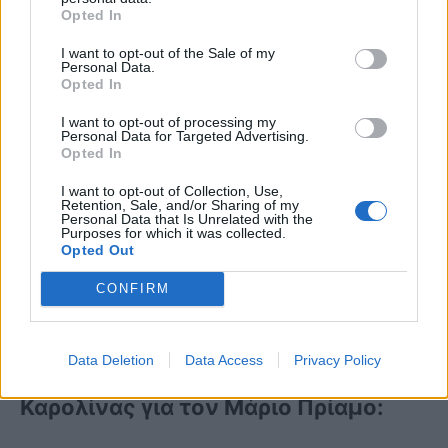
Opted In
γεμάτος όποια κι αν ήταν η έκβαση
I want to opt-out of the Sale of my
του αποψινού παιχνιδιού. Θέλω να
Personal Data.
Opted In
ευχαριστήσω όλους τους ανθρώπους
I want to opt-out of processing my
Personal Data for Targeted Advertising.
που με στήριξαν και όλα τα παιδιά που
Opted In
συμμετείχαν στο Survivor», είπε ο
I want to opt-out of Collection, Use,
Retention, Sale, and/or Sharing of my
Μάριος Πρίαμος Ιωαννίδης αμέσως
Personal Data that Is Unrelated with the
Purposes for which it was collected.
Opted Out
μετά την ανακοίνωση του
CONFIRM
αποτελέσματος.
Data Deletion
Data Access
Privacy Policy
Δείτε το βίντεο με το σχόλιο της
Καρολίνας για τον Μάριο Πρίαμο: