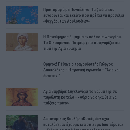
Πρωτομαγιά με Πανσέληνο: Τα ζώδια που
ευνοούνται και εκείνο που πρέπει να προσέξει
«Φεγγάρι των Λουλουδιών»
H Πανεύφημος Ευφημία εν κόλποις Φαναρίου-
Το Οικουμενικό Πατριαρχείο πανηγυρίζει και
τιμά την Αγία Ευφημία
Θρήνος! Πέθανε ο τραγουδιστής Γιώργος
Δασκαλάκης – Η τραγική ειρωνεία – “Αν είναι
δυνατόν…”
Αγία Βαρβάρα: Συγκλονίζει το θαύμα της σε
παράλυτη κοπέλα – «Αύριο να σηκωθείς να
παίξεις πιάνο»
Αστυνομικός Bουλής: «Κανείς δεν έχει
καταλάβει αν έχουμε ένα σπίτι με δύο τέρατα»