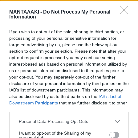
ο νικητής του Survivor», σχολίασε
ΜΑΝΤΑΛΑΚΙ -
Do Not Process My Personal
Information
αρχικά η Καρολίνα.
If you wish to opt-out of the sale, sharing to third parties, or
processing of your personal or sensitive information for
«Πίστευα ότι ο Μπάρτζης θα περάσει
targeted advertising by us, please use the below opt-out
section to confirm your selection. Please note that after your
αλλά σήμερα ξύπνησα και είχα ένα
opt-out request is processed you may continue seeing
interest-based ads based on personal information utilized by
ένστικτο, ότι θα δω τον Μάριο στην
us or personal information disclosed to third parties prior to
your opt-out. You may separately opt-out of the further
3άδα», πρόσθεσε αμέσως μετά.
disclosure of your personal information by third parties on the
IAB’s list of downstream participants. This information may
also be disclosed by us to third parties on the
IAB’s List of
«Θα είμαι ειλικρινής μαζί σου. Έχω
Downstream Participants
that may further disclose it to other
third parties.
στεναχωρηθεί που δεν πέρασα, γιατί
Personal Data Processing Opt Outs
ξέρεις τον σκοπό για τον οποίο έχω
I want to opt-out of the Sharing of my
έρθει. Όμως νιώθω πραγματικά
personal data.