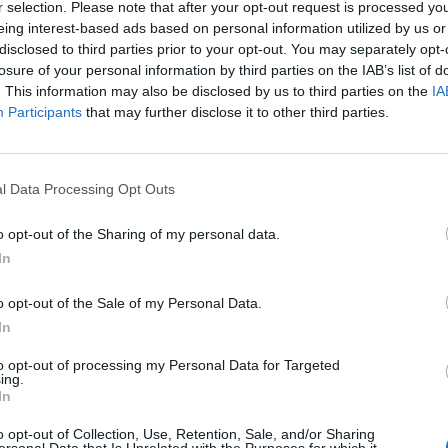
r selection. Please note that after your opt-out request is processed y
πιβίωσης, “Survivor All Star” και η
eing interest-based ads based on personal information utilized by us or
ται για το ποιοι παίκτες θα βρεθούν
disclosed to third parties prior to your opt-out. You may separately opt-
losure of your personal information by third parties on the IAB’s list of
. This information may also be disclosed by us to third parties on the
IA
Participants
that may further disclose it to other third parties.
σφαλίσει μία θέση στον ημιτελικό και
l Data Processing Opt Outs
 Νίκος Μπάρτζης και η Μαριαλένα
 τη δική τους μάχη για την
o opt-out of the Sharing of my personal data.
In
o opt-out of the Sale of my Personal Data.
In
ένα και τα spoilers που κυκλοφορούν
to opt-out of processing my Personal Data for Targeted
ing.
πληξη κάνει απόψε την ανατροπή και
In
α τον Ημιτελικό της Δευτέρας. Έτσι
o opt-out of Collection, Use, Retention, Sale, and/or Sharing
ersonal Data that Is Unrelated with the Purposes for which it