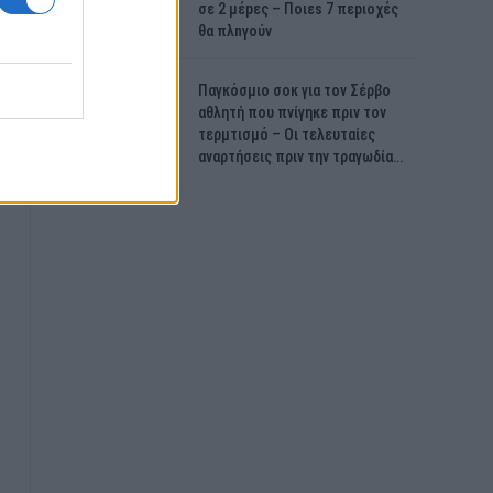
σε 2 μέpες – Ποιεs 7 πεpιοχές
θα πλnγούν
Παγκόσμιο σοκ για τον Σέρβο
αθλητή που πνίγηκε πριν τον
τερμτισμό – Οι τελευταίες
αναρτήσεις πριν την τραγωδία…