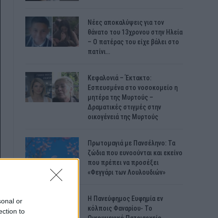
Νέες αποκαλύψεις για τον
θάνατο του 13χρονου στην Ηλεία
– Ο πατέρας του είχε βάλει στο
πατίνι…
Κεφαλονιά – Έκτακτο:
Εσπευσμένα στο νοσοκομείο η
μητέρα της Μυρτούς –
Δραματικές στιγμές στην
οικογένειά της Μυρτούς
Πρωτομαγιά με Πανσέληνο: Τα
ζώδια που ευνοούνται και εκείνο
που πρέπει να προσέξει
«Φεγγάρι των Λουλουδιών»
H Πανεύφημος Ευφημία εν
sonal or
κόλποις Φαναρίου- Το
ection to