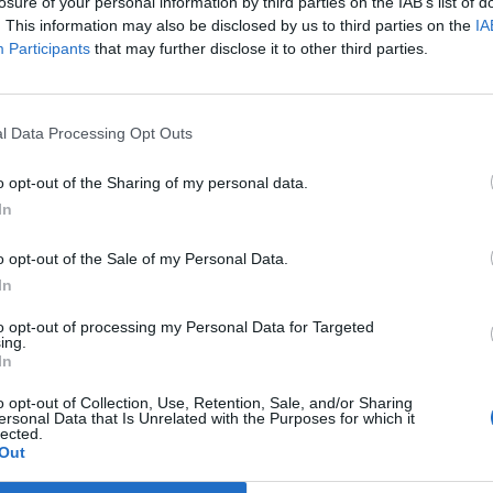
losure of your personal information by third parties on the IAB’s list of
ριγεννητική ασφυξία κατά τη διάρκεια
. This information may also be disclosed by us to third parties on the
IA
Participants
that may further disclose it to other third parties.
l Data Processing Opt Outs
Μποδοσάκειο και στο Ιπποκράτειο αλλά
o opt-out of the Sharing of my personal data.
 συγκινημένος ο κ. Πέτρος Κούσης,
In
το μεσημέρι της Κυριακής μεταφέρθηκε
o opt-out of the Sale of my Personal Data.
τειο” της Θεσσαλονίκης, με τη
In
μίας.
to opt-out of processing my Personal Data for Targeted
ing.
In
μείο της Πτολεμαΐδας και η μητέρα του
o opt-out of Collection, Use, Retention, Sale, and/or Sharing
ersonal Data that Is Unrelated with the Purposes for which it
με αποτέλεσμα το αγοράκι να υποστεί
lected.
Out
κομισθεί εκτάκτως στη Θεσσαλονίκη και