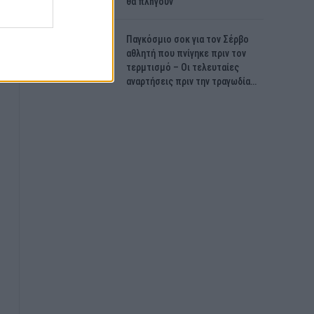
θα πλnγούν
Παγκόσμιο σοκ για τον Σέρβο
αθλητή που πνίγηκε πριν τον
τερμτισμό – Οι τελευταίες
αναρτήσεις πριν την τραγωδία…