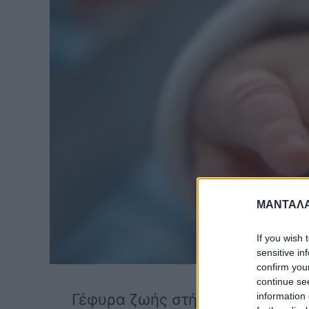
ΜΑΝΤΑΛΑ
If you wish 
sensitive in
confirm you
continue se
information 
Γέφυρα ζωής στήθηκε από την α