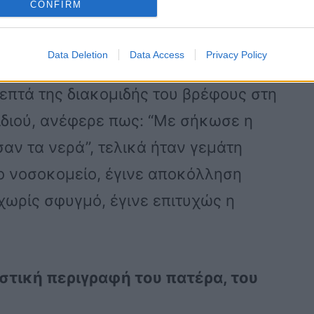
CONFIRM
Data Deletion
Data Access
Privacy Policy
 σύζυγός του χρειάστηκε να μεταφερθεί
λεπτά της διακομιδής του βρέφους στη
ιδιού, ανέφερε πως: “Με σήκωσε η
σαν τα νερά”, τελικά ήταν γεμάτη
το νοσοκομείο, έγινε αποκόλληση
χωρίς σφυγμό, έγινε επιτυχώς η
ιστική περιγραφή του πατέρα, του