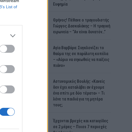
 downstream
Ευφημία
B’s List of
Θρήνος! Πέθανε ο τραγουδιστής
Γιώργος Δασκαλάκης – Η τραγική
ειρωνεία – “Αν είναι δυνατόν…”
Αγία Βαρβάρα: Συγκλονίζει το
θαύμα της σε παράλυτη κοπέλα
– «Αύριο να σηκωθείς να παίξεις
πιάνο»
Αστυνομικός Bουλής: «Κανείς
δεν έχει καταλάβει αν έχουμε
ένα σπίτι με δύο τέρατα» – Τι
λένε τα παιδιά για τη μητέρα
τους;
Έρχονται βροχές και κατaιγίδες
σε 2 μέpες – Ποιεs 7 πεpιοχές