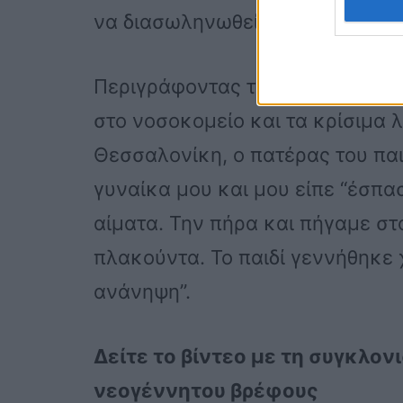
να διασωληνωθεί.
Περιγράφοντας τη στιγμή που η
στο νοσοκομείο και τα κρίσιμα 
Θεσσαλονίκη, ο πατέρας του πα
γυναίκα μου και μου είπε “έσπα
αίματα. Την πήρα και πήγαμε σ
πλακούντα. Το παιδί γεννήθηκε 
ανάνηψη”.
Δείτε το βίντεο με τη συγκλον
νεογέννητου βρέφους