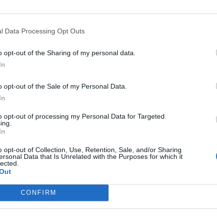
ητές τους, μέσα στις τουαλέτες.
l Data Processing Opt Outs
 αναστάτωση προκλήθηκε στο Γυμνάσιο
o opt-out of the Sharing of my personal data.
, μαθητές, κορίτσια και αγόρια που
In
θυμοι στην τουαλέτα του σχολείου το
o opt-out of the Sale of my Personal Data.
In
οφορίες αναφέρουν ότι η λιποθυμία
to opt-out of processing my Personal Data for Targeted
ού πιθανόν να οφείλεται σε χρήση.
ing.
In
o opt-out of Collection, Use, Retention, Sale, and/or Sharing
α παιδιά βρέθηκαν στην τουαλέτα του
ersonal Data that Is Unrelated with the Purposes for which it
lected.
τας ότι ζαλίζονται και δεν είναι καλά,
Out
ιων ουσιών που θα ταυτοποιηθεί αν
CONFIRM
είδος αυτών ή κάτι άλλο όταν θα γίνουν