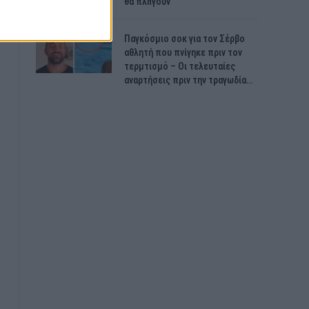
θα πλnγούν
Παγκόσμιο σοκ για τον Σέρβο
αθλητή που πνίγηκε πριν τον
τερμτισμό – Οι τελευταίες
αναρτήσεις πριν την τραγωδία…