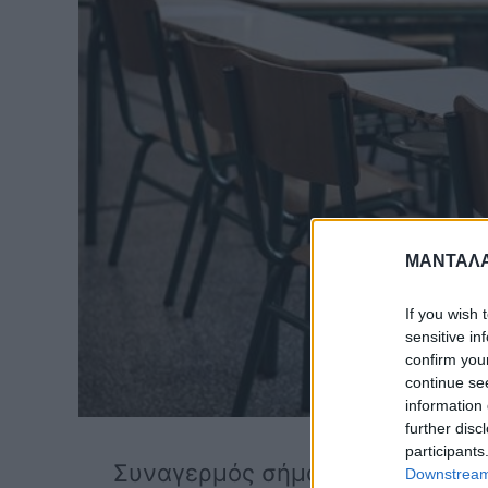
ΜΑΝΤΑΛΑ
If you wish 
sensitive in
confirm you
continue se
information 
further disc
participants
Συναγερμός σήμανε σε σχολείο 
Downstream 