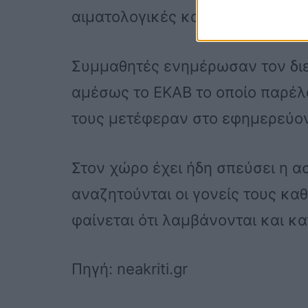
αιματολογικές και τοξικολογικές
Συμμαθητές ενημέρωσαν τον διε
αμέσως το ΕΚΑΒ το οποίο παρέλα
τους μετέφεραν στο εφημερεύον
Στον χώρο έχει ήδη σπεύσει η α
αναζητούνται οι γονείς τους κα
φαίνεται ότι λαμβάνονται και κα
Πηγή: neakriti.gr