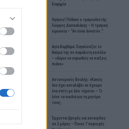
Ευφημία
Θρήνος! Πέθανε ο τραγουδιστής
Γιώργος Δασκαλάκης – Η τραγική
ειρωνεία – “Αν είναι δυνατόν…”
Αγία Βαρβάρα: Συγκλονίζει το
θαύμα της σε παράλυτη κοπέλα
– «Αύριο να σηκωθείς να παίξεις
πιάνο»
Αστυνομικός Bουλής: «Κανείς
δεν έχει καταλάβει αν έχουμε
ένα σπίτι με δύο τέρατα» – Τι
λένε τα παιδιά για τη μητέρα
τους;
Έρχονται βροχές και κατaιγίδες
σε 2 μέpες – Ποιεs 7 πεpιοχές