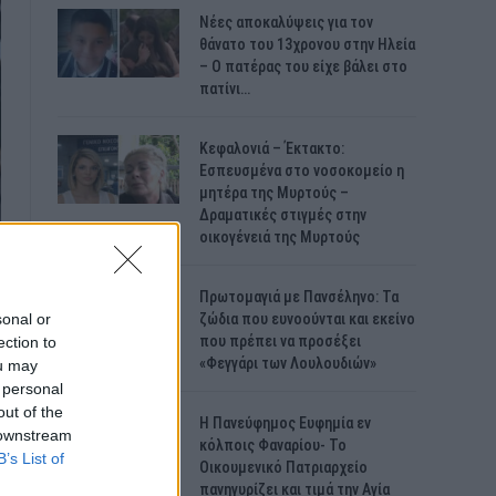
Νέες αποκαλύψεις για τον
θάνατο του 13χρονου στην Ηλεία
– Ο πατέρας του είχε βάλει στο
πατίνι…
Κεφαλονιά – Έκτακτο:
Εσπευσμένα στο νοσοκομείο η
μητέρα της Μυρτούς –
Δραματικές στιγμές στην
οικογένειά της Μυρτούς
Πρωτομαγιά με Πανσέληνο: Τα
sonal or
ζώδια που ευνοούνται και εκείνο
που πρέπει να προσέξει
ection to
«Φεγγάρι των Λουλουδιών»
ou may
 personal
out of the
H Πανεύφημος Ευφημία εν
 downstream
κόλποις Φαναρίου- Το
B’s List of
Οικουμενικό Πατριαρχείο
πανηγυρίζει και τιμά την Αγία