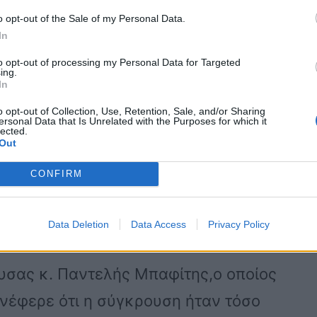
ρήτη. Το άγχος της μητέρας του, όπως
o opt-out of the Sale of my Personal Data.
In
μια καλή δουλειά, όπως κι έγινε.
to opt-out of processing my Personal Data for Targeted
ing.
In
ίο στην Πάρο και σύμφωνα με
o opt-out of Collection, Use, Retention, Sale, and/or Sharing
υ έδωσε το πατίνι, προκειμένου να
ersonal Data that Is Unrelated with the Purposes for which it
lected.
ητά του στο νησί. Κανείς δεν περίμενε
Out
οιραίο για τη ζωή του.
CONFIRM
Data Deletion
Data Access
Privacy Policy
υσας κ. Παντελής Μπαφίτης,ο οποίος
ανέφερε ότι η σύγκρουση ήταν τόσο