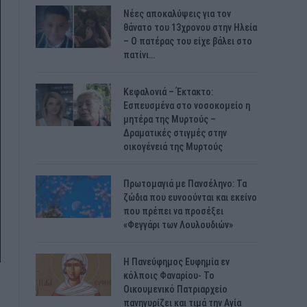
Νέες αποκαλύψεις για τον
θάνατο του 13χρονου στην Ηλεία
– Ο πατέρας του είχε βάλει στο
πατίνι…
Κεφαλονιά – Έκτακτο:
Εσπευσμένα στο νοσοκομείο η
μητέρα της Μυρτούς –
Δραματικές στιγμές στην
οικογένειά της Μυρτούς
Πρωτομαγιά με Πανσέληνο: Τα
ζώδια που ευνοούνται και εκείνο
που πρέπει να προσέξει
«Φεγγάρι των Λουλουδιών»
H Πανεύφημος Ευφημία εν
κόλποις Φαναρίου- Το
Οικουμενικό Πατριαρχείο
πανηγυρίζει και τιμά την Αγία