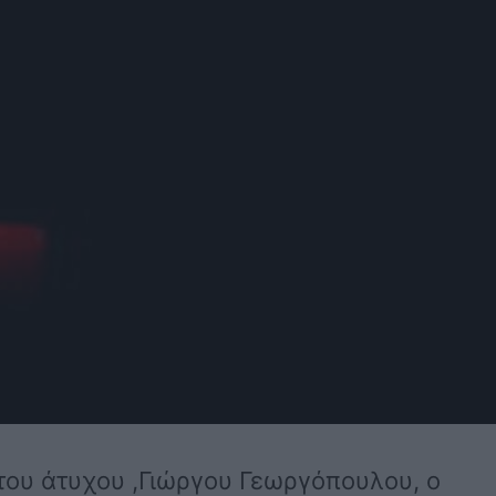
 του άτυχου ,Γιώργου Γεωργόπουλου, ο