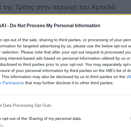
ί της Τρίτης στην περιοχή του Αμπελά
ΚΙ -
Do Not Process My Personal Information
λεκτρικό πατίνι , όταν παρασύρθηκε
to opt-out of the sale, sharing to third parties, or processing of your per
formation for targeted advertising by us, please use the below opt-out s
βανία , με αποτέλεσμα να χάσει τη ζωή
r selection. Please note that after your opt-out request is processed y
eing interest-based ads based on personal information utilized by us or
disclosed to third parties prior to your opt-out. You may separately opt-
losure of your personal information by third parties on the IAB’s list of
. This information may also be disclosed by us to third parties on the
IA
ρο Υγείας του νησιού , αλλά δυστυχώς
Participants
that may further disclose it to other third parties.
ύπτοντας στα τραύματα του.
l Data Processing Opt Outs
tothema.gr , ο Γιώργος ήταν
o opt-out of the Sharing of my personal data.
ρίς πατέρα και είχε τελειώσει
In