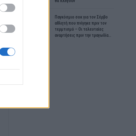
θα πλnγούν
Παγκόσμιο σοκ για τον Σέρβο
αθλητή που πνίγηκε πριν τον
τερμτισμό – Οι τελευταίες
αναρτήσεις πριν την τραγωδία…