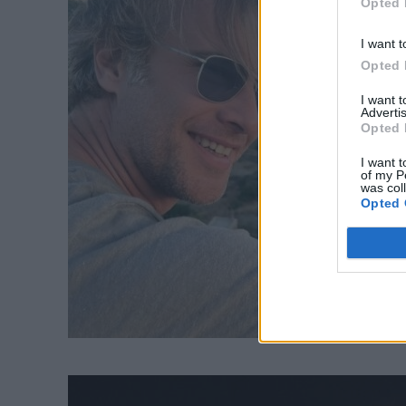
Opted 
I want t
Opted 
I want 
Advertis
Opted 
I want t
of my P
was col
Opted 