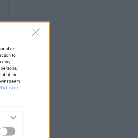
sonal or
ection to
ou may
 personal
out of the
 downstream
B’s List of