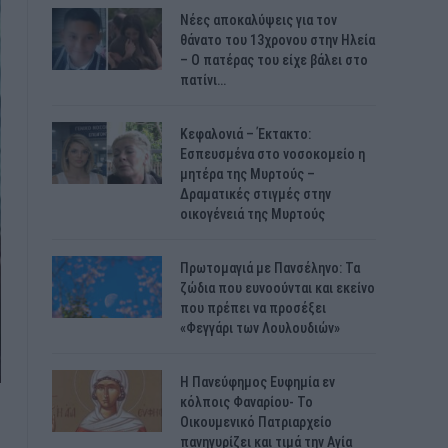
Νέες αποκαλύψεις για τον
θάνατο του 13χρονου στην Ηλεία
– Ο πατέρας του είχε βάλει στο
πατίνι…
Κεφαλονιά – Έκτακτο:
Εσπευσμένα στο νοσοκομείο η
μητέρα της Μυρτούς –
Δραματικές στιγμές στην
οικογένειά της Μυρτούς
Πρωτομαγιά με Πανσέληνο: Τα
ζώδια που ευνοούνται και εκείνο
που πρέπει να προσέξει
«Φεγγάρι των Λουλουδιών»
H Πανεύφημος Ευφημία εν
κόλποις Φαναρίου- Το
Οικουμενικό Πατριαρχείο
πανηγυρίζει και τιμά την Αγία