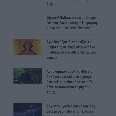
Ευφημία
Θρήνος! Πέθανε ο τραγουδιστής
Γιώργος Δασκαλάκης – Η τραγική
ειρωνεία – “Αν είναι δυνατόν…”
Αγία Βαρβάρα: Συγκλονίζει το
θαύμα της σε παράλυτη κοπέλα
– «Αύριο να σηκωθείς να παίξεις
πιάνο»
Αστυνομικός Bουλής: «Κανείς
δεν έχει καταλάβει αν έχουμε
ένα σπίτι με δύο τέρατα» – Τι
λένε τα παιδιά για τη μητέρα
τους;
Έρχονται βροχές και κατaιγίδες
σε 2 μέpες – Ποιεs 7 πεpιοχές