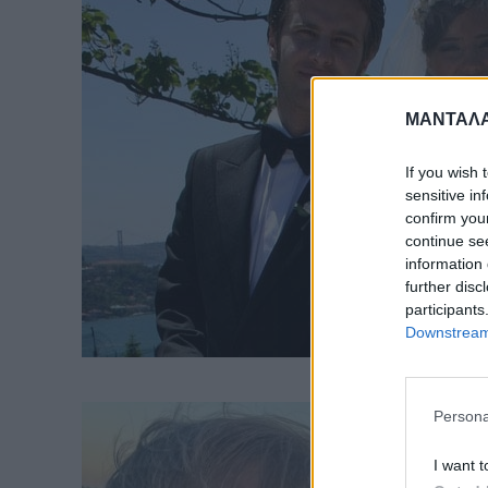
ΜΑΝΤΑΛΑ
If you wish 
sensitive in
confirm you
continue se
information 
further disc
participants
Downstream 
Persona
I want t