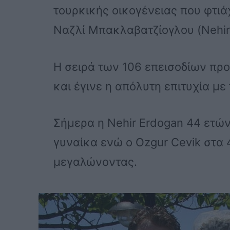
τουρκικής οικογένειας που φτι
Ναζλί Μπακλαβατζίογλου (Nehi
Η σειρά των 106 επεισοδίων πρ
και έγινε η απόλυτη επιτυχία με
Σήμερα η Nehir Erdogan 44 ετών
γυναίκα ενώ ο Ozgur Cevik στα 
μεγαλώνοντας.