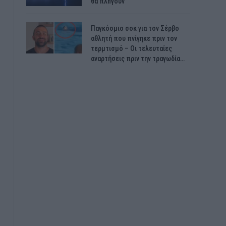
θα πλnγούν
Παγκόσμιο σοκ για τον Σέρβο
αθλητή που πνίγηκε πριν τον
τερμτισμό – Οι τελευταίες
αναρτήσεις πριν την τραγωδία…