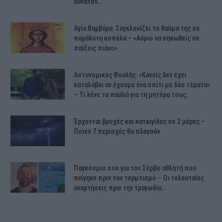
δυνατόν…”
Αγία Βαρβάρα: Συγκλονίζει το θαύμα της σε
παράλυτη κοπέλα – «Αύριο να σηκωθείς να
παίξεις πιάνο»
Αστυνομικός Bουλής: «Κανείς δεν έχει
καταλάβει αν έχουμε ένα σπίτι με δύο τέρατα»
– Τι λένε τα παιδιά για τη μητέρα τους;
Έρχονται βροχές και κατaιγίδες σε 2 μέpες –
Ποιεs 7 πεpιοχές θα πλnγούν
Παγκόσμιο σοκ για τον Σέρβο αθλητή που
πνίγηκε πριν τον τερμτισμό – Οι τελευταίες
αναρτήσεις πριν την τραγωδία…