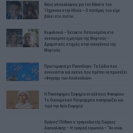
Νέες αποκαλύψεις για τον θάνατο του
13χρονου στην Ηλεία – Ο πατέρας του είχε
βάλει στο πατίνι…
Κεφαλονιά – Έκτακτο: Εσπευσμένα στο
νοσοκομείο η μητέρα της Μυρτούς –
Δραματικές στιγμές στην οικογένειά της
Μυρτούς
Πρωτομαγιά με Πανσέληνο: Τα ζώδια που
ευνοούνται και εκείνο που πρέπει να προσέξει
«Φεγγάρι των Λουλουδιών»
H Πανεύφημος Ευφημία εν κόλποις Φαναρίου-
Το Οικουμενικό Πατριαρχείο πανηγυρίζει και
τιμά την Αγία Ευφημία
Θρήνος! Πέθανε ο τραγουδιστής Γιώργος
Δασκαλάκης – Η τραγική ειρωνεία – “Αν είναι