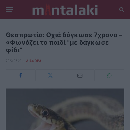
Θεσπρωτία: Οχιά δάγκωσε 7χρονο –
«Φωνάζει το παιδί “με δάγκωσε
φίδι”
2023-06-29
ΔΙΆΦΟΡΑ