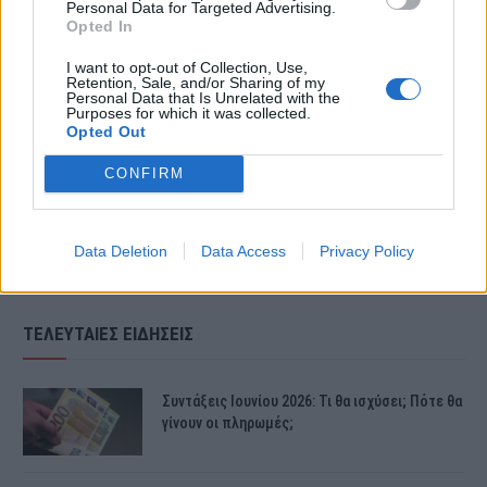
Personal Data for Targeted Advertising.
Opted In
φοβάται. Δεν έκαναν αντιοφικό ορό,
I want to opt-out of Collection, Use,
το ζήτησαν από το Πανεπιστημιακό.
Retention, Sale, and/or Sharing of my
Personal Data that Is Unrelated with the
Purposes for which it was collected.
Τον έχουν εδώ, δε χρειάζεται ακόμη»
Opted Out
είπε ο πατέρας του 7χρονου.
CONFIRM
Data Deletion
Data Access
Privacy Policy
ΤΕΛΕΥΤΑΙΕΣ ΕΙΔΗΣΕΙΣ
Συντάξεις Ιουνίου 2026: Τι θα ισχύσει; Πότε θα
γίνουν οι πληρωμές;