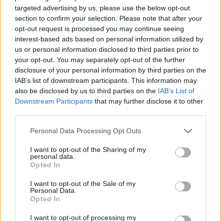
targeted advertising by us, please use the below opt-out
Έδεσα τον αστράγαλο του με το
section to confirm your selection. Please note that after your
opt-out request is processed you may continue seeing
λουράκι που κρατάω το κινητό μου
interest-based ads based on personal information utilized by
us or personal information disclosed to third parties prior to
και πάτησα επίμονα εκεί που ήταν τα
your opt-out. You may separately opt-out of the further
δοντάκια. Αυτό βοήθησε», λέει η θεία
disclosure of your personal information by third parties on the
IAB’s list of downstream participants. This information may
του παιδιού.
also be disclosed by us to third parties on the
IAB’s List of
Downstream Participants
that may further disclose it to other
third parties.
Ο 7χρονος Θοδωρής με αφόρητους
Personal Data Processing Opt Outs
πόνους και τρομοκρατημένος έφτασε
I want to opt-out of the Sharing of my
personal data.
με ασθενοφόρο από την Παραμυθιά
Opted In
στο νοσοκομείο Χατζηκώστα. «Το
I want to opt-out of the Sale of my
Personal Data.
παιδί έχει διαφύγει τον κίνδυνο, είναι
Opted In
πρησμένο το ποδαράκι του και
I want to opt-out of processing my