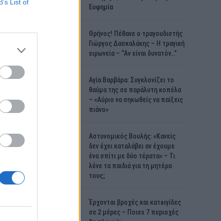
B’s List of
Ευφημία
Θρήνος! Πέθανε ο τραγουδιστής
Γιώργος Δασκαλάκης – Η τραγική
ειρωνεία – “Αν είναι δυνατόν…”
Αγία Βαρβάρα: Συγκλονίζει το
θαύμα της σε παράλυτη κοπέλα
– «Αύριο να σηκωθείς να παίξεις
πιάνο»
Αστυνομικός Bουλής: «Κανείς
δεν έχει καταλάβει αν έχουμε
ένα σπίτι με δύο τέρατα» – Τι
λένε τα παιδιά για τη μητέρα
τους;
Έρχονται βροχές και κατaιγίδες
σε 2 μέpες – Ποιεs 7 πεpιοχές