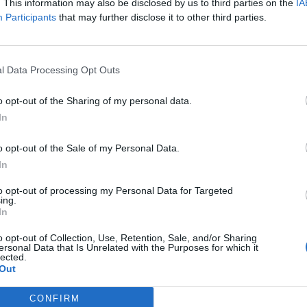
. This information may also be disclosed by us to third parties on the
IA
ποτέλεσμα να δίνει μάχη για τη ζωή
Participants
that may further disclose it to other third parties.
ετολόγο που κλήθηκε στο 30ο Γυμνάσιο
ει οχιά , που εντόπισε καθηγητής το
l Data Processing Opt Outs
o opt-out of the Sharing of my personal data.
In
tival.gr ,όταν ο καθηγητής ,
o opt-out of the Sale of my Personal Data.
In
χολείου υπήρχε μια οχιά κάλεσε την
to opt-out of processing my Personal Data for Targeted
ερώθηκε ότι θα πρέπει να ειδοποιήσει
ing.
In
o opt-out of Collection, Use, Retention, Sale, and/or Sharing
ersonal Data that Is Unrelated with the Purposes for which it
lected.
Out
CONFIRM