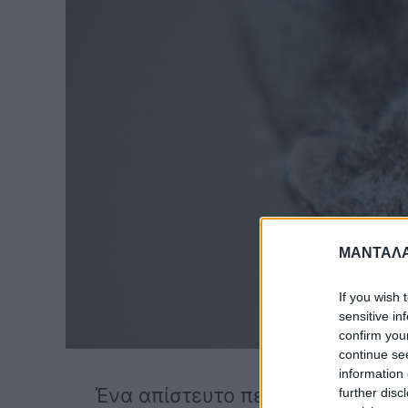
ΜΑΝΤΑΛΑ
If you wish 
sensitive in
confirm you
continue se
information 
Ένα απίστευτο περιστατικό εκτ
further disc