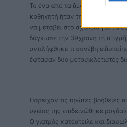
Το ένα από τα δυο τηλέφωνα πο
καθηγητή ήταν της 39χρονης. Η
να μεταβεί στο σχολείο για να δ
δάγκωσε την 39χρονη τη στιγμή 
αντιλήφθηκε τι συνέβη ειδοποίη
έφτασαν δυο μοτοσικλετιστές δ
Παρείχαν τις πρώτες βοήθειες σ
υγείας της επιδεινώθηκε ραγδαί
Ο γιατρός κατέστειλε και διασω