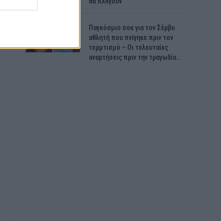
θα πλnγούν
Παγκόσμιο σοκ για τον Σέρβο
αθλητή που πνίγηκε πριν τον
τερμτισμό – Οι τελευταίες
αναρτήσεις πριν την τραγωδία…