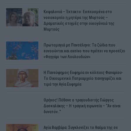
Κεφαλονιά – Έκτακτο: Εσπευσμένα στο
νοσοκομείο η μητέρα της Μυρτούς –
Δραματικές στιγμές στην οικογένειά της
Μυρτούς
Πρωτομαγιά με Πανσέληνο: Τα ζώδια που
ευνοούνται και εκείνο που πρέπει να προσέξει
«Φεγγάρι των Λουλουδιών»
H Πανεύφημος Ευφημία εν κόλποις Φαναρίου-
Το Οικουμενικό Πατριαρχείο πανηγυρίζει και
τιμά την Αγία Ευφημία
Θρήνος! Πέθανε ο τραγουδιστής Γιώργος
Δασκαλάκης – Η τραγική ειρωνεία – “Αν είναι
δυνατόν…”
Αγία Βαρβάρα: Συγκλονίζει το θαύμα της σε