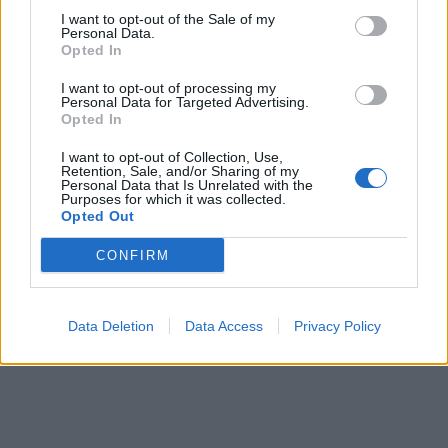
I want to opt-out of the Sale of my
Personal Data.
Ο 27χρονος συνελήφθη και
Opted In
αναμένεται να οδηγηθεί στον
I want to opt-out of processing my
Personal Data for Targeted Advertising.
εισαγγελέα.
Opted In
I want to opt-out of Collection, Use,
Retention, Sale, and/or Sharing of my
Personal Data that Is Unrelated with the
Δείτε το βίντεο – Βρήκε τραγικό
Purposes for which it was collected.
Opted Out
τέλος για μία παρατήρηση στον
CONFIRM
ντελιβερά:
Data Deletion
Data Access
Privacy Policy
Πηγή: thestival.gr