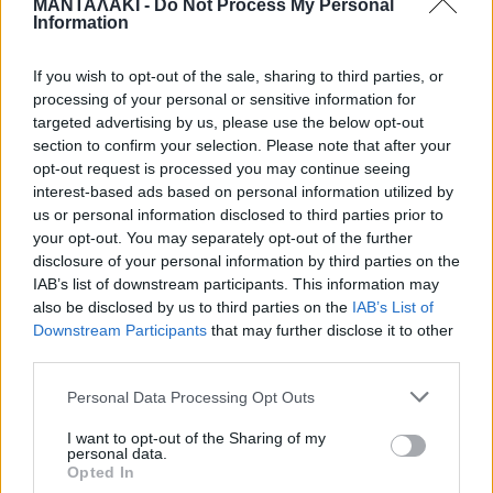
διακομίστηκε με ασθενοφόρο του
ΜΑΝΤΑΛΑΚΙ -
Do Not Process My Personal
Information
ΕΚΑΒ στο ΑΧΕΠΑ. Δυστυχώς,
If you wish to opt-out of the sale, sharing to third parties, or
νωρίτερα την Τρίτη, 8 Αυγούστου ο
processing of your personal or sensitive information for
targeted advertising by us, please use the below opt-out
50χρονος άνδρας άφησε την
section to confirm your selection. Please note that after your
opt-out request is processed you may continue seeing
τελευταία του πνοή.
interest-based ads based on personal information utilized by
us or personal information disclosed to third parties prior to
your opt-out. You may separately opt-out of the further
Οι πληροφορίες αναφέρουν πως
disclosure of your personal information by third parties on the
IAB’s list of downstream participants. This information may
αφορμή για τον καβγά των δύο
also be disclosed by us to third parties on the
IAB’s List of
Downstream Participants
that may further disclose it to other
ανδρών ήταν η παρατήρηση που
third parties.
έκανε το 50χρονο θύμα στον 27χρονο
Personal Data Processing Opt Outs
επειδή πέρασε με τη μοτοσικλέτα του
I want to opt-out of the Sharing of my
personal data.
από τον πεζόδρομο.
Opted In