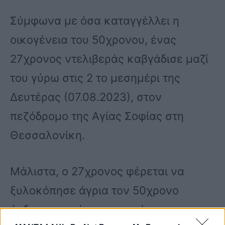
Σύμφωνα με όσα καταγγέλλει η
οικογένεια του 50χρονου, ένας
27χρονος ντελιβεράς καβγάδισε μαζί
του γύρω στις 2 το μεσημέρι της
Δευτέρας (07.08.2023), στον
πεζόδρομο της Αγίας Σοφίας στη
Θεσσαλονίκη.
Μάλιστα, ο 27χρονος φέρεται να
ξυλοκόπησε άγρια τον 50χρονο
άνδρα, ο οποίος στη συνέχεια