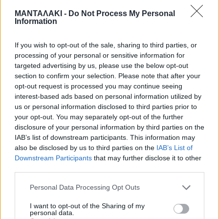
Ο Γιάννης Γαβαλάς ο πράος,
ΜΑΝΤΑΛΑΚΙ -
Do Not Process My Personal
ευγενικός και πολυδιαβασμένος
Information
καλλιτέχνης. Συνεργάστηκα μαζί του
If you wish to opt-out of the sale, sharing to third parties, or
στην παιδική παράσταση ΠΟΥΝΤΟ ΜΑ
processing of your personal or sensitive information for
targeted advertising by us, please use the below opt-out
ΠΟΥΝΤΟ ΤΟ ΠΙΘΗΚΑΚΙ του αξέχαστου
section to confirm your selection. Please note that after your
opt-out request is processed you may continue seeing
Τάκη Καρνάτσου όπου
interest-based ads based on personal information utilized by
us or personal information disclosed to third parties prior to
συμπρωταγωνιστούσα μεταξύ πολλών
your opt-out. You may separately opt-out of the further
disclosure of your personal information by third parties on the
άλλων με τους αξέχαστους φίλους
IAB’s list of downstream participants. This information may
μου, Ιφιγένεια Γιαννοπούλου(την
also be disclosed by us to third parties on the
IAB’s List of
Downstream Participants
that may further disclose it to other
μετέπειτα γνωστή στιχουργό) και
third parties.
Γιάννη Ευδαίμων από το θέατρο
Personal Data Processing Opt Outs
Τέχνης.
I want to opt-out of the Sharing of my
personal data.