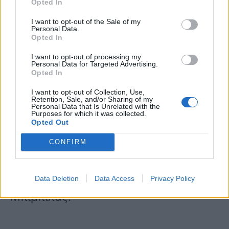
Opted In
Η εξόδιος ακολουθία θα γίνει αύριο
I want to opt-out of the Sale of my
Personal Data.
Opted In
Παρασκευή από τον καθολικό Ιερό
I want to opt-out of processing my
Ναό του Αγίου Παύλου στον Πειραιά
Personal Data for Targeted Advertising.
Opted In
στις 10 το πρωί (Φίλωνος 23). Στο
I want to opt-out of Collection, Use,
ημερολόγιο του ΤΑΣΕΗ 2020 που ήταν
Retention, Sale, and/or Sharing of my
Personal Data that Is Unrelated with the
Purposes for which it was collected.
αφιερωμένο στους ΕΛΛΗΝΕΣ
Opted Out
καλλιτέχνες που έδρασαν στο
CONFIRM
εξωτερικό τον είχαμε τιμήσει. Καλό
ταξίδι Γιάννη μου» έγραψε ο Σπύρος
Data Deletion
Data Access
Privacy Policy
Μπιμπίλας.