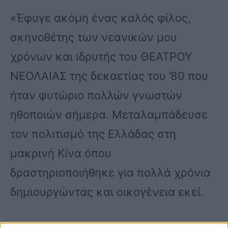
«Έφυγε ακόμη ένας καλός φίλος,
σκηνοθέτης των νεανικών μου
χρόνων και ιδρυτής του ΘΕΑΤΡΟΥ
ΝΕΟΛΑΙΑΣ της δεκαετίας του ’80 που
ήταν φυτώριο πολλών γνωστών
ηθοποιών σήμερα. Μεταλαμπάδευσε
τον πολιτισμό της Ελλάδας στη
μακρινή Κίνα όπου
δραστηριοποιήθηκε για πολλά χρόνια
δημιουργώντας και οικογένεια εκεί.