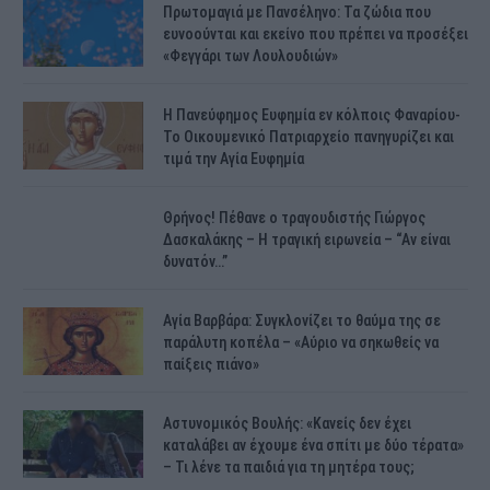
Πρωτομαγιά με Πανσέληνο: Τα ζώδια που
ευνοούνται και εκείνο που πρέπει να προσέξει
«Φεγγάρι των Λουλουδιών»
H Πανεύφημος Ευφημία εν κόλποις Φαναρίου-
Το Οικουμενικό Πατριαρχείο πανηγυρίζει και
τιμά την Αγία Ευφημία
Θρήνος! Πέθανε ο τραγουδιστής Γιώργος
Δασκαλάκης – Η τραγική ειρωνεία – “Αν είναι
δυνατόν…”
Αγία Βαρβάρα: Συγκλονίζει το θαύμα της σε
παράλυτη κοπέλα – «Αύριο να σηκωθείς να
παίξεις πιάνο»
Αστυνομικός Bουλής: «Κανείς δεν έχει
καταλάβει αν έχουμε ένα σπίτι με δύο τέρατα»
– Τι λένε τα παιδιά για τη μητέρα τους;