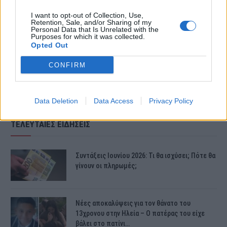
το παιδί είναι νόμιμα στη χώρα.
I want to opt-out of Collection, Use,
Retention, Sale, and/or Sharing of my
Personal Data that Is Unrelated with the
Purposes for which it was collected.
Πηγή: creta24.gr
Opted Out
CONFIRM
Data Deletion
Data Access
Privacy Policy
ΤΕΛΕΥΤΑΙΕΣ ΕΙΔΗΣΕΙΣ
Συντάξεις Ιουνίου 2026: Τι θα ισχύσει; Πότε θα
γίνουν οι πληρωμές;
Νέες αποκαλύψεις για τον θάνατο του
13χρονου στην Ηλεία – Ο πατέρας του είχε
βάλει στο πατίνι…