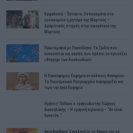
Κεφαλονιά – Έκτακτο: Εσπευσμένα στο
νοσοκομείο η μητέρα της Μυρτούς –
Δραματικές στιγμές στην οικογένειά της
Μυρτούς
Πρωτομαγιά με Πανσέληνο: Τα ζώδια που
ευνοούνται και εκείνο που πρέπει να προσέξει
«Φεγγάρι των Λουλουδιών»
H Πανεύφημος Ευφημία εν κόλποις Φαναρίου-
Το Οικουμενικό Πατριαρχείο πανηγυρίζει και
τιμά την Αγία Ευφημία
Θρήνος! Πέθανε ο τραγουδιστής Γιώργος
Δασκαλάκης – Η τραγική ειρωνεία – “Αν είναι
δυνατόν…”
Αγία Βαρβάρα: Συγκλονίζει το θαύμα της σε