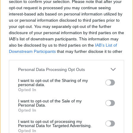
section to confirm your selection. Please note that after your
επόμενη ημέρα, χθες δηλαδή, η
opt-out request is processed you may continue seeing
interest-based ads based on personal information utilized by
30χρονη είπε ότι ο 42χρονος το έκανε
us or personal information disclosed to third parties prior to
για πρώτη φορά, ότι είναι καλό παιδί,
your opt-out. You may separately opt-out of the further
disclosure of your personal information by third parties on the
ότι δουλεύει και φέρνει χρήματα στο
IAB’s list of downstream participants. This information may
also be disclosed by us to third parties on the
IAB’s List of
σπίτι.
Downstream Participants
that may further disclose it to other
third parties.
Personal Data Processing Opt Outs
Ο 42χρονος αφέθηκε ελεύθερος αλλά
I want to opt-out of the Sharing of my
κρατείται διοικητικά γιατί
personal data.
Opted In
διαπιστώθηκε ότι δεν έχει έγγραφα
I want to opt-out of the Sale of my
παραμονής στη χώρα.
Personal Data.
Opted In
I want to opt-out of processing my
Η σύντροφός του με την οποία έκανε
Personal Data for Targeted Advertising.
Opted In