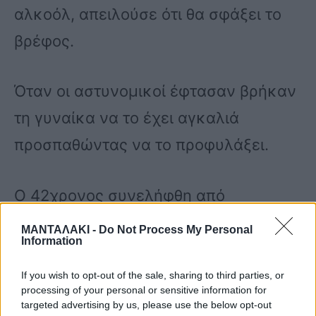
αλκοόλ, απειλούσε ότι θα σφάξει το
βρέφος.
Όταν οι αστυνομικοί έφτασαν βρήκαν
τη γυναίκα να το έχει αγκαλιά
προσπαθώντας να το προφυλάξει.
Ο 42χρονος συνελήφθη από
αστυνομικούς του τμήματος
ΜΑΝΤΑΛΑΚΙ -
Do Not Process My Personal
Information
Χερσονήσου.
If you wish to opt-out of the sale, sharing to third parties, or
processing of your personal or sensitive information for
Στο αστυνομικό τμήμα που πήγε την
targeted advertising by us, please use the below opt-out