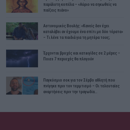
παράλυτη κοπέλα – «Αύριο να σηκωθείς να
παίξεις πιάνο»
Αστυνομικός Bουλής: «Κανείς δεν έχει
καταλάβει αν έχουμε ένα σπίτι με δύο τέρατα»
– Τι λένε τα παιδιά για τη μητέρα τους;
Έρχονται βροχές και κατaιγίδες σε 2 μέpες –
Ποιεs 7 πεpιοχές θα πλnγούν
Παγκόσμιο σοκ για τον Σέρβο αθλητή που
πνίγηκε πριν τον τερμτισμό – Οι τελευταίες
αναρτήσεις πριν την τραγωδία…