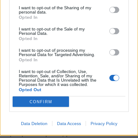
I want to opt-out of the Sharing of my
personal data.
Opted In
I want to opt-out of the Sale of my
Personal Data.
Opted In
I want to opt-out of processing my
Personal Data for Targeted Advertising.
Opted In
I want to opt-out of Collection, Use,
Retention, Sale, and/or Sharing of my
Personal Data that Is Unrelated with the
Purposes for which it was collected.
Ιδού και η ανάρτησή της: «Καλή
Opted Out
εβδομάδα με καλοκαιρινή σκέψη,
CONFIRM
κόντρα στον Αθηναϊκό καιρό (και
στην ωτίτιδα που με τυραννάει). Καλή
Data Deletion
Data Access
Privacy Policy
εβδομάδα αγάπες μου».