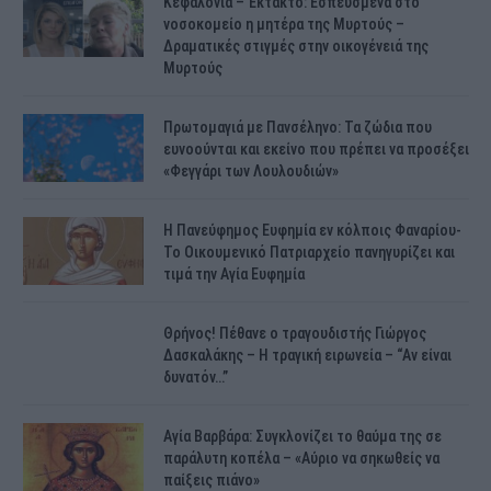
Κεφαλονιά – Έκτακτο: Εσπευσμένα στο
νοσοκομείο η μητέρα της Μυρτούς –
Δραματικές στιγμές στην οικογένειά της
Μυρτούς
Πρωτομαγιά με Πανσέληνο: Τα ζώδια που
ευνοούνται και εκείνο που πρέπει να προσέξει
«Φεγγάρι των Λουλουδιών»
H Πανεύφημος Ευφημία εν κόλποις Φαναρίου-
Το Οικουμενικό Πατριαρχείο πανηγυρίζει και
τιμά την Αγία Ευφημία
Θρήνος! Πέθανε ο τραγουδιστής Γιώργος
Δασκαλάκης – Η τραγική ειρωνεία – “Αν είναι
δυνατόν…”
Αγία Βαρβάρα: Συγκλονίζει το θαύμα της σε
παράλυτη κοπέλα – «Αύριο να σηκωθείς να
παίξεις πιάνο»