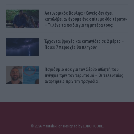
Αστυνομικός Bουλής: «Κανείς δεν έχει
καταλάβει αν έχουμε ένα σπίτι με δύο τέρατα»
– Τι λένε τα παιδιά για τη μητέρα τους;
Έρχονται βροχές και κατaιγίδες σε 2 μέpες –
Ποιεs 7 πεpιοχές θα πλnγούν
Παγκόσμιο σοκ για τον Σέρβο αθλητή που
πνίγηκε πριν τον τερμτισμό – Οι τελευταίες
αναρτήσεις πριν την τραγωδία…
© 2026 mantalaki.gr. Designed by
EUROFIGURE
.