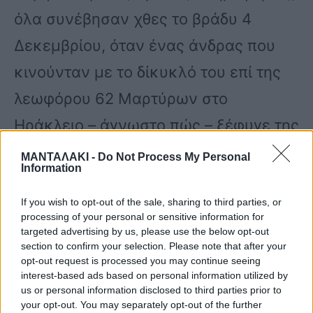
όλα συνέβησαν χθες το βράδυ 4
Δεκεμβρίου, όταν ένας άνδρας που
κινούνταν με το δίκυκλό του επί της
λεωφόρου 62 Μαρτύρων στο
Ηράκλειο – άγνωστο πώς – ξέφυγε της
πορείας του και «σφηνώθηκε» κάτω
ΜΑΝΤΑΛΑΚΙ -
Do Not Process My Personal
Information
από ΙΧ.
If you wish to opt-out of the sale, sharing to third parties, or
processing of your personal or sensitive information for
Μάλιστα, ο ίδιος εγκλωβίστηκε στα
targeted advertising by us, please use the below opt-out
section to confirm your selection. Please note that after your
συντρίμμια με αποτέλεσμα να κληθεί
opt-out request is processed you may continue seeing
interest-based ads based on personal information utilized by
η πυροσβεστική με τέσσερα οχήματα
us or personal information disclosed to third parties prior to
your opt-out. You may separately opt-out of the further
και 12 πυροσβέστες για να τον