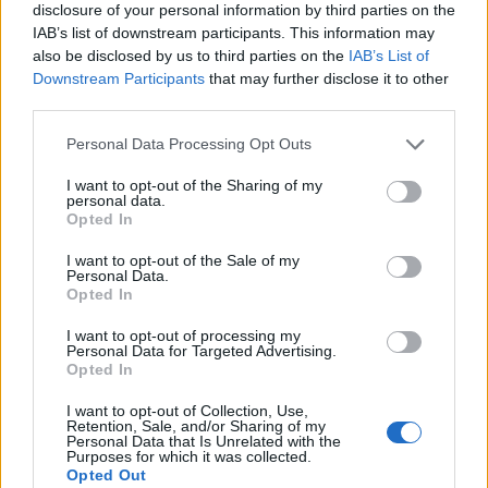
disclosure of your personal information by third parties on the
απεγκλωβίσει.
IAB’s list of downstream participants. This information may
also be disclosed by us to third parties on the
IAB’s List of
Downstream Participants
that may further disclose it to other
third parties.
Δυστυχώς ο άτυχος νεαρός άνδρας
Personal Data Processing Opt Outs
ανασύρθηκε χωρίς τις αισθήσεις του
I want to opt-out of the Sharing of my
με τους διασώστες να τον
personal data.
Opted In
παραλαμβάνουν και να τον
I want to opt-out of the Sale of my
μεταφέρουν στο Βενιζέλειο
Personal Data.
Opted In
νοσοκομείο. Εκεί διαπιστώθηκε από
I want to opt-out of processing my
Personal Data for Targeted Advertising.
τους γιατρούς, πως ήταν νεκρός.
Opted In
I want to opt-out of Collection, Use,
Retention, Sale, and/or Sharing of my
Personal Data that Is Unrelated with the
Purposes for which it was collected.
Opted Out