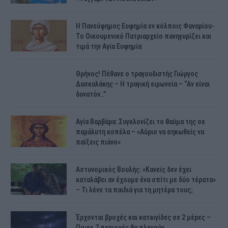
H Πανεύφημος Ευφημία εν κόλποις Φαναρίου-
Το Οικουμενικό Πατριαρχείο πανηγυρίζει και
τιμά την Αγία Ευφημία
Θρήνος! Πέθανε ο τραγουδιστής Γιώργος
Δασκαλάκης – Η τραγική ειρωνεία – “Αν είναι
δυνατόν…”
Αγία Βαρβάρα: Συγκλονίζει το θαύμα της σε
παράλυτη κοπέλα – «Αύριο να σηκωθείς να
παίξεις πιάνο»
Αστυνομικός Bουλής: «Κανείς δεν έχει
καταλάβει αν έχουμε ένα σπίτι με δύο τέρατα»
– Τι λένε τα παιδιά για τη μητέρα τους;
Έρχονται βροχές και κατaιγίδες σε 2 μέpες –
Ποιεs 7 πεpιοχές θα πλnγούν