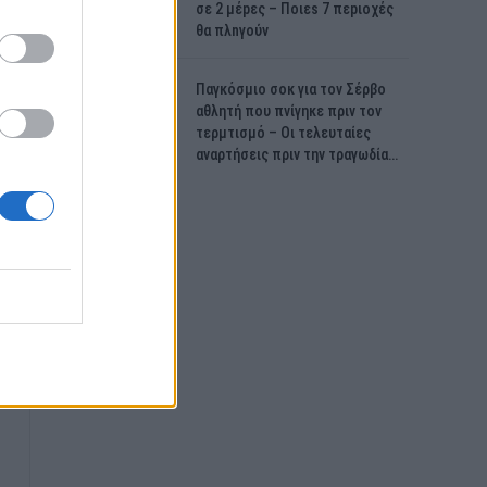
σε 2 μέpες – Ποιεs 7 πεpιοχές
θα πλnγούν
Παγκόσμιο σοκ για τον Σέρβο
αθλητή που πνίγηκε πριν τον
τερμτισμό – Οι τελευταίες
αναρτήσεις πριν την τραγωδία…