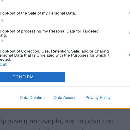
In
 και κλειδωμένο μέσα στο όχημα , για
 στη δουλειά , βρίσκοντας τραγικό
o opt-out of the Sale of my Personal Data.
In
to opt-out of processing my Personal Data for Targeted
ing.
In
o opt-out of Collection, Use, Retention, Sale, and/or Sharing
ersonal Data that Is Unrelated with the Purposes for which it
lected.
Out
ίχε αφήσει το αυτοκίνητό του ο πατέρας.
το, με φιμέ τζάμια. Δεν φαινόταν
CONFIRM
 στο newsit.gr ιδιοκτήτης
Data Deletion
Data Access
Privacy Policy
όρτωνε η αστυνομία, και το μόνο που