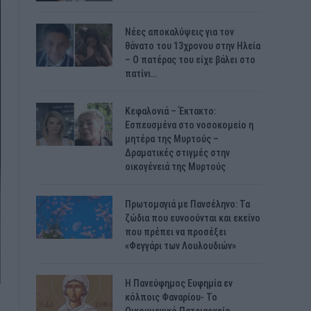
Νέες αποκαλύψεις για τον
θάνατο του 13χρονου στην Ηλεία
– Ο πατέρας του είχε βάλει στο
πατίνι…
Κεφαλονιά – Έκτακτο:
Εσπευσμένα στο νοσοκομείο η
μητέρα της Μυρτούς –
Δραματικές στιγμές στην
οικογένειά της Μυρτούς
Πρωτομαγιά με Πανσέληνο: Τα
ζώδια που ευνοούνται και εκείνο
που πρέπει να προσέξει
«Φεγγάρι των Λουλουδιών»
H Πανεύφημος Ευφημία εν
κόλποις Φαναρίου- Το