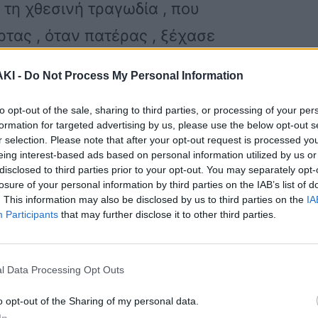
 τη χθεσινή τραγωδία , που
ρτας , όταν πατέρας , ξέχασε
βρέφος του , μέσα στο αυτοκίνητο και
ΚΙ -
Do Not Process My Personal Information
to opt-out of the sale, sharing to third parties, or processing of your per
formation for targeted advertising by us, please use the below opt-out s
φωνα με την ιστοσελίδα newsit.gr , σε
r selection. Please note that after your opt-out request is processed y
eing interest-based ads based on personal information utilized by us or
ρτας, είχε σταθμεύσει χθες
disclosed to third parties prior to your opt-out. You may separately opt-
losure of your personal information by third parties on the IAB’s list of
, ο 37χρονος πατέρας , για έξι περίπου
. This information may also be disclosed by us to third parties on the
IA
Participants
that may further disclose it to other third parties.
δυστυχώς δεν επέτρεπαν , στους
l Data Processing Opt Outs
ηφθούν τη παρουσία του βρέφους , που
o opt-out of the Sharing of my personal data.