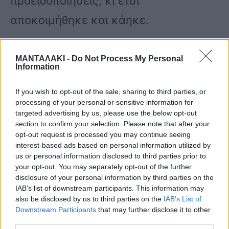
προειδοποιήσεις, κι έτσι
αποκοιμήθηκε και κάηκε.
Στην περιοχή και συγκεκριμένα στο
ΜΑΝΤΑΛΑΚΙ -
Do Not Process My Personal
Information
293 χλμ ξέσπασε νωρίτερα η φωτιά, η
If you wish to opt-out of the sale, sharing to third parties, or
οποία πέρασε και την νησίδα της
processing of your personal or sensitive information for
Εθνικής οδού.
targeted advertising by us, please use the below opt-out
section to confirm your selection. Please note that after your
opt-out request is processed you may continue seeing
interest-based ads based on personal information utilized by
Επί ποδός βρίσκεται η πυροσβεστική
us or personal information disclosed to third parties prior to
your opt-out. You may separately opt-out of the further
και το ενθαρρυντικό είναι πως η
disclosure of your personal information by third parties on the
IAB’s list of downstream participants. This information may
φωτιά κατευθύνεται προς την
also be disclosed by us to third parties on the
IAB’s List of
θάλασσα.
Downstream Participants
that may further disclose it to other
third parties.