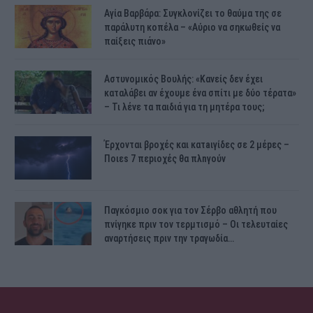
Αγία Βαρβάρα: Συγκλονίζει το θαύμα της σε
παράλυτη κοπέλα – «Αύριο να σηκωθείς να
παίξεις πιάνο»
Αστυνομικός Bουλής: «Κανείς δεν έχει
καταλάβει αν έχουμε ένα σπίτι με δύο τέρατα»
– Τι λένε τα παιδιά για τη μητέρα τους;
Έρχονται βροχές και κατaιγίδες σε 2 μέpες –
Ποιεs 7 πεpιοχές θα πλnγούν
Παγκόσμιο σοκ για τον Σέρβο αθλητή που
πνίγηκε πριν τον τερμτισμό – Οι τελευταίες
αναρτήσεις πριν την τραγωδία…