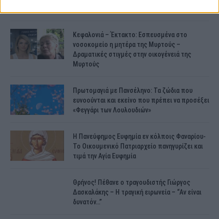
βάλει στο πατίνι…
Κεφαλονιά – Έκτακτο: Εσπευσμένα στο
νοσοκομείο η μητέρα της Μυρτούς –
Δραματικές στιγμές στην οικογένειά της
Μυρτούς
Πρωτομαγιά με Πανσέληνο: Τα ζώδια που
ευνοούνται και εκείνο που πρέπει να προσέξει
«Φεγγάρι των Λουλουδιών»
H Πανεύφημος Ευφημία εν κόλποις Φαναρίου-
Το Οικουμενικό Πατριαρχείο πανηγυρίζει και
τιμά την Αγία Ευφημία
Θρήνος! Πέθανε ο τραγουδιστής Γιώργος
Δασκαλάκης – Η τραγική ειρωνεία – “Αν είναι
δυνατόν…”