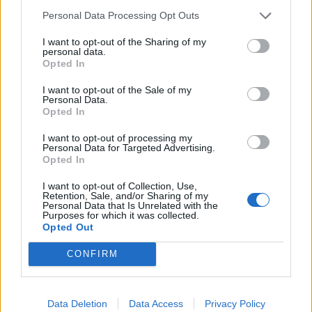
Personal Data Processing Opt Outs
Δείτε το βίντεο – Γυναίκα
I want to opt-out of the Sharing of my
απανθρακώθηκε μέσα σε
personal data.
Opted In
τροχόσπιτο στον Αλμυρό:
I want to opt-out of the Sale of my
Personal Data.
Opted In
I want to opt-out of processing my
Personal Data for Targeted Advertising.
Opted In
I want to opt-out of Collection, Use,
ΤΕΛΕΥΤΑΙΕΣ ΕΙΔΗΣΕΙΣ
Retention, Sale, and/or Sharing of my
Personal Data that Is Unrelated with the
Purposes for which it was collected.
Opted Out
Συντάξεις Ιουνίου 2026: Τι θα ισχύσει; Πότε θα
γίνουν οι πληρωμές;
CONFIRM
Νέες αποκαλύψεις για τον θάνατο του
Data Deletion
Data Access
Privacy Policy
13χρονου στην Ηλεία – Ο πατέρας του είχε