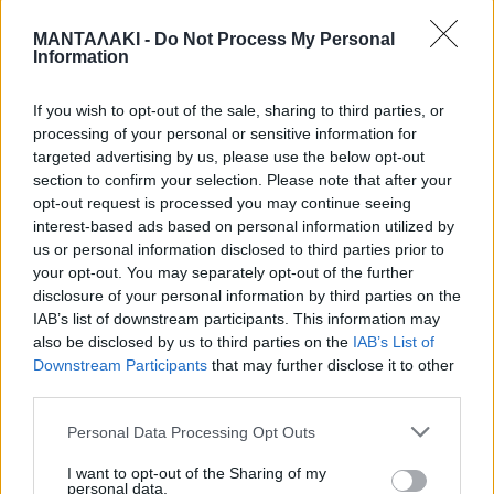
ασθενοφόρο έκανε σαράντα λεπτά να
ΜΑΝΤΑΛΑΚΙ -
Do Not Process My Personal
Information
έρθει
Όσον αφορά τη 10χρονη δήλωσε ότι
If you wish to opt-out of the sale, sharing to third parties, or
processing of your personal or sensitive information for
την γνώριζε από τις ημέρες
targeted advertising by us, please use the below opt-out
section to confirm your selection. Please note that after your
παραμονής της στο κατάλυμα. «Ήταν
opt-out request is processed you may continue seeing
interest-based ads based on personal information utilized by
πολύ καλή κολυμβήτρια, πολύ καλό
us or personal information disclosed to third parties prior to
παιδί» είπε δηλώνοντας ότι στο χαμό
your opt-out. You may separately opt-out of the further
disclosure of your personal information by third parties on the
του συνετέλεσε το ότι είχε φάει πριν
IAB’s list of downstream participants. This information may
also be disclosed by us to third parties on the
IAB’s List of
πέσει στην πισίνα.
Downstream Participants
that may further disclose it to other
third parties.
Personal Data Processing Opt Outs
Η ίδια αποκαλυψε ότι το παιδί ήταν εν
I want to opt-out of the Sharing of my
ζωή όταν το έβγαλαν από την πισίνα
personal data.