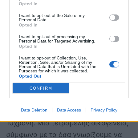
Opted In
αλλά δεν τα κατάφερε στη συνέχεια.
I want to opt-out of the Sale of my
Personal Data.
Opted In
«Το παιδάκι αντιδρούσε» όταν το
I want to opt-out of processing my
έβγαλαν είπε εμφανώς
Personal Data for Targeted Advertising.
Opted In
συγκλονισμένη για την τραγική
I want to opt-out of Collection, Use,
Retention, Sale, and/or Sharing of my
απώλεια.
Personal Data that Is Unrelated with the
Purposes for which it was collected.
Opted Out
Βρισκόμαστε λοιπόν στο συγκρότημα
CONFIRM
κατοικιών εδώ στη Νέα Μάκρη που
παραθέριζε με τους γονείς της η
Data Deletion
Data Access
Privacy Policy
10χρονη. Μια τετραμελής οικογένεια,
σύμφωνα με τα όσα γνωρίζουμε να