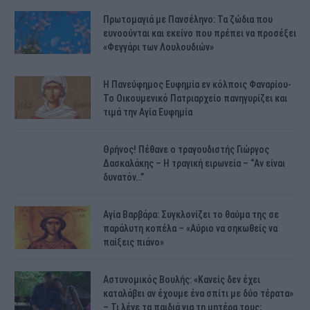
Πρωτομαγιά με Πανσέληνο: Τα ζώδια που
ευνοούνται και εκείνο που πρέπει να προσέξει
«Φεγγάρι των Λουλουδιών»
H Πανεύφημος Ευφημία εν κόλποις Φαναρίου-
Το Οικουμενικό Πατριαρχείο πανηγυρίζει και
τιμά την Αγία Ευφημία
Θρήνος! Πέθανε ο τραγουδιστής Γιώργος
Δασκαλάκης – Η τραγική ειρωνεία – “Αν είναι
δυνατόν…”
Αγία Βαρβάρα: Συγκλονίζει το θαύμα της σε
παράλυτη κοπέλα – «Αύριο να σηκωθείς να
παίξεις πιάνο»
Αστυνομικός Bουλής: «Κανείς δεν έχει
καταλάβει αν έχουμε ένα σπίτι με δύο τέρατα»
– Τι λένε τα παιδιά για τη μητέρα τους;