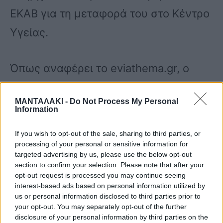
ΕΚΑΒ για τη μεταφορά του στο Κέντρο
Υγείας.
Όπως αναφέρει το eviathema.gr, ο
άτυχος άνδρας αισθάνθηκε αδιαθεσία
ΜΑΝΤΑΛΑΚΙ -
Do Not Process My Personal
το απόγευμα της Τετάρτης. Ήταν
Information
κάτοικος Χαλκίδας, ενώ τους
If you wish to opt-out of the sale, sharing to third parties, or
καλοκαιρινούς μήνες έμενε στο
processing of your personal or sensitive information for
targeted advertising by us, please use the below opt-out
Μετόχι.
section to confirm your selection. Please note that after your
opt-out request is processed you may continue seeing
interest-based ads based on personal information utilized by
us or personal information disclosed to third parties prior to
Στο Κέντρο Υγείας Μαντουδίου δεν
your opt-out. You may separately opt-out of the further
υπήρχε διαθέσιμο ασθενοφόρο και θα
disclosure of your personal information by third parties on the