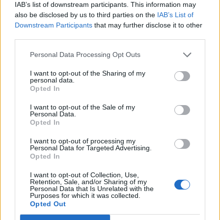
IAB’s list of downstream participants. This information may
έπρεπε να περιμένει να έρθει από το
also be disclosed by us to third parties on the
IAB’s List of
Downstream Participants
that may further disclose it to other
Νοσοκομείο της Χαλκίδας.
third parties.
Personal Data Processing Opt Outs
Μετά από ώρες αναμονής, η
I want to opt-out of the Sharing of my
personal data.
κατάσταση του επιδεινώθηκε και
Opted In
κάτοικοι του χωριού τον μετέφεραν
I want to opt-out of the Sale of my
Personal Data.
με αγροτικό χωρίς δυστυχώς να
Opted In
φτάσουν έγκαιρα στο Κέντρο Υγείας.
I want to opt-out of processing my
Personal Data for Targeted Advertising.
Opted In
I want to opt-out of Collection, Use,
Retention, Sale, and/or Sharing of my
Personal Data that Is Unrelated with the
Purposes for which it was collected.
Opted Out
ΤΕΛΕΥΤΑΙΕΣ ΕΙΔΗΣΕΙΣ