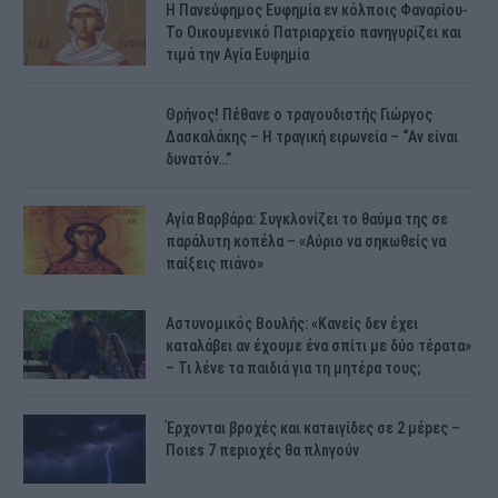
H Πανεύφημος Ευφημία εν κόλποις Φαναρίου-
Το Οικουμενικό Πατριαρχείο πανηγυρίζει και
τιμά την Αγία Ευφημία
Θρήνος! Πέθανε ο τραγουδιστής Γιώργος
Δασκαλάκης – Η τραγική ειρωνεία – “Αν είναι
δυνατόν…”
Αγία Βαρβάρα: Συγκλονίζει το θαύμα της σε
παράλυτη κοπέλα – «Αύριο να σηκωθείς να
παίξεις πιάνο»
Αστυνομικός Bουλής: «Κανείς δεν έχει
καταλάβει αν έχουμε ένα σπίτι με δύο τέρατα»
– Τι λένε τα παιδιά για τη μητέρα τους;
Έρχονται βροχές και κατaιγίδες σε 2 μέpες –
Ποιεs 7 πεpιοχές θα πλnγούν