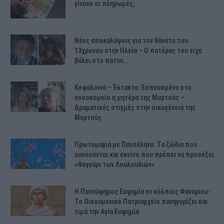
γίνουν οι πληρωμές;
Νέες αποκαλύψεις για τον θάνατο του
13χρονου στην Ηλεία – Ο πατέρας του είχε
βάλει στο πατίνι…
Κεφαλονιά – Έκτακτο: Εσπευσμένα στο
νοσοκομείο η μητέρα της Μυρτούς –
Δραματικές στιγμές στην οικογένειά της
Μυρτούς
Πρωτομαγιά με Πανσέληνο: Τα ζώδια που
ευνοούνται και εκείνο που πρέπει να προσέξει
«Φεγγάρι των Λουλουδιών»
H Πανεύφημος Ευφημία εν κόλποις Φαναρίου-
Το Οικουμενικό Πατριαρχείο πανηγυρίζει και
τιμά την Αγία Ευφημία