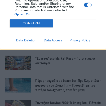
I want to opt-out of Collection, Use,
Retention, Sale, and/or Sharing of my
η νεκροψία – νεκροτομή.
Personal Data that Is Unrelated with the
Purposes for which it was collected.
Opted Out
CONFIRM
Data Deletion
Data Access
Privacy Policy
ΤΕΛΕΥΤΑΙΕΣ ΕΙΔΗΣΕΙΣ
“Έρχεται” νέο Market Pass – Ποιοι είναι οι
δικαιούχοι
Πάρος τραγωδία σε beach bar: Προβληματίζει η
μαρτυρία του ιδιοκτήτη – Τι συνέβη με τον
πατέρα του 4χρονου, πριν ένα μήνα;
Συντάξεις Ιουνίου 2026: Τι θα ισχύσει; Πότε θα