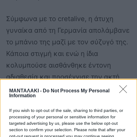
Σύμφωνα με το cretalive, η άτυχη
γυναίκα από τη Γερμανία απολάμβανε
το μπάνιο της μαζί με τον σύζυγό της.
Κάποια στιγμή και ενώ η ίδια
κολυμπούσε αισθάνθηκε έντονη
αδιαθεσία και προσέγγισε την ακτή
όμως βγαίνοντας από το νερό ένιωσε
ΜΑΝΤΑΛΑΚΙ -
Do Not Process My Personal
Information
έντονη αδιαθεσία, και λιποθύμησε.
If you wish to opt-out of the sale, sharing to third parties, or
processing of your personal or sensitive information for
Φέρεται να αντιμετώπιζε προβλήματα
targeted advertising by us, please use the below opt-out
section to confirm your selection. Please note that after your
υγείας
opt-out request is processed you may continue seeing