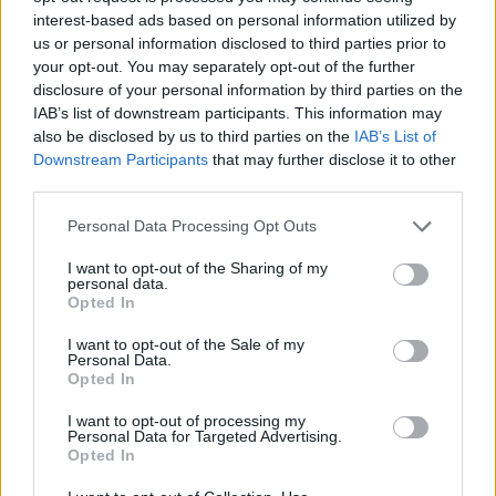
interest-based ads based on personal information utilized by
Προς το μέρος της γυναίκας
us or personal information disclosed to third parties prior to
your opt-out. You may separately opt-out of the further
κινήθηκαν άμεσα ο σύζυγός της και η
disclosure of your personal information by third parties on the
ναυαγοσώστρια, η οποία έκανε
IAB’s list of downstream participants. This information may
also be disclosed by us to third parties on the
IAB’s List of
τεράστιες προσπάθειες να
Downstream Participants
that may further disclose it to other
third parties.
επαναφέρει τη γυναίκα. Κλήθηκε το
Personal Data Processing Opt Outs
ΕΚΑΒ, όμως ήταν ήδη αργά.
I want to opt-out of the Sharing of my
personal data.
Opted In
Σύμφωνα με το ekriti, η 59χρονη
I want to opt-out of the Sale of my
αντιμετώπιζε προβλήματα υγείας και
Personal Data.
Opted In
λάμβανε φαρμακευτική αγωγή.
I want to opt-out of processing my
Personal Data for Targeted Advertising.
Opted In
Φως στα ακριβή αίτια θανάτου θα ρίξει