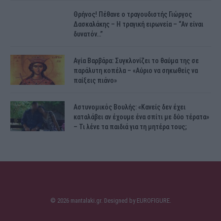
Θρήνος! Πέθανε ο τραγουδιστής Γιώργος
Δασκαλάκης – Η τραγική ειρωνεία – “Αν είναι
δυνατόν…”
Αγία Βαρβάρα: Συγκλονίζει το θαύμα της σε
παράλυτη κοπέλα – «Αύριο να σηκωθείς να
παίξεις πιάνο»
Αστυνομικός Bουλής: «Κανείς δεν έχει
καταλάβει αν έχουμε ένα σπίτι με δύο τέρατα»
– Τι λένε τα παιδιά για τη μητέρα τους;
© 2026 mantalaki.gr. Designed by
EUROFIGURE
.