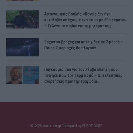
Αστυνομικός Bουλής: «Κανείς δεν έχει
καταλάβει αν έχουμε ένα σπίτι με δύο τέρατα»
– Τι λένε τα παιδιά για τη μητέρα τους;
Έρχονται βροχές και κατaιγίδες σε 2 μέpες –
Ποιεs 7 πεpιοχές θα πλnγούν
Παγκόσμιο σοκ για τον Σέρβο αθλητή που
πνίγηκε πριν τον τερμτισμό – Οι τελευταίες
αναρτήσεις πριν την τραγωδία…
© 2026 mantalaki.gr. Designed by
EUROFIGURE
.