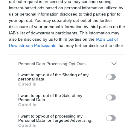
opt-out request is processed you may continue seeing
αισθάνθηκε έντονη αδιαθεσία.
interest-based ads based on personal information utilized by
us or personal information disclosed to third parties prior to
your opt-out. You may separately opt-out of the further
disclosure of your personal information by third parties on the
Ο μουσικός μεταφέρθηκε σε
IAB’s list of downstream participants. This information may
also be disclosed by us to third parties on the
IAB’s List of
νοσοκομείο της Θεσσαλονίκης
Downstream Participants
that may further disclose it to other
προκειμένου να υποβληθεί σε
third parties.
επέμβαση, αλλά τελικά έχασε τη
Personal Data Processing Opt Outs
μεγάλη μάχη και έφυγε από τη ζωή.
I want to opt-out of the Sharing of my
personal data.
Opted In
I want to opt-out of the Sale of my
Personal Data.
Opted In
I want to opt-out of processing my
Personal Data for Targeted Advertising.
Opted In