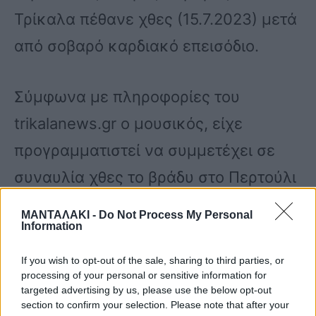
Τρίκαλα πέθανε χθες (15.7.2023) μετά
από σοβαρό καρδιακό επεισόδιο.
Σύμφωνα με πληροφορίες του
trikalanews.gr ο μουσικός, είχε
προγραμματιστεί να συμμετέχει σε
συναυλία χθες το βράδυ στο Περτούλι
Τρικάλων, στο πλαίσιο δράσεων κατά
ΜΑΝΤΑΛΑΚΙ -
Do Not Process My Personal
Information
της ιδιωτικοποίησης του δάσους.
If you wish to opt-out of the sale, sharing to third parties, or
processing of your personal or sensitive information for
Ο γνωστός μουσικός των Τρικάλων
targeted advertising by us, please use the below opt-out
section to confirm your selection. Please note that after your
όμως, λίγες ώρες πριν την εκδήλωση