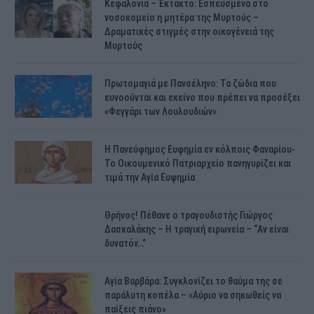
Κεφαλονιά – Έκτακτο: Εσπευσμένα στο
νοσοκομείο η μητέρα της Μυρτούς –
Δραματικές στιγμές στην οικογένειά της
Μυρτούς
Πρωτομαγιά με Πανσέληνο: Τα ζώδια που
ευνοούνται και εκείνο που πρέπει να προσέξει
«Φεγγάρι των Λουλουδιών»
H Πανεύφημος Ευφημία εν κόλποις Φαναρίου-
Το Οικουμενικό Πατριαρχείο πανηγυρίζει και
τιμά την Αγία Ευφημία
Θρήνος! Πέθανε ο τραγουδιστής Γιώργος
Δασκαλάκης – Η τραγική ειρωνεία – “Αν είναι
δυνατόν…”
Αγία Βαρβάρα: Συγκλονίζει το θαύμα της σε
παράλυτη κοπέλα – «Αύριο να σηκωθείς να
παίξεις πιάνο»