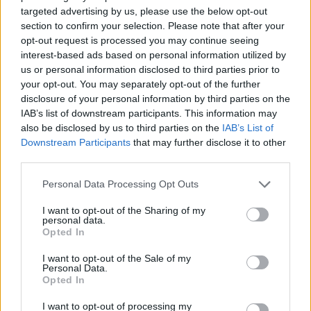
targeted advertising by us, please use the below opt-out
Ο Διοικητής Πυροσβεστικής
section to confirm your selection. Please note that after your
opt-out request is processed you may continue seeing
Υπηρεσίας Ηλείας είπε στην ΕΡΤ και
interest-based ads based on personal information utilized by
us or personal information disclosed to third parties prior to
την Δ. Αναργύρου ότι το μέτωπο της
your opt-out. You may separately opt-out of the further
Παλαιοβαρβάσαινας είναι υπό μερικό
disclosure of your personal information by third parties on the
IAB’s list of downstream participants. This information may
έλεγχο και εμφανίζει καλύτερη
also be disclosed by us to third parties on the
IAB’s List of
Downstream Participants
that may further disclose it to other
εικόνα. Στο συγκεκριμένο μέτωπο
third parties.
επιχειρούν 38 πυροσβέστες με 14
Personal Data Processing Opt Outs
οχήματα 3 ομάδες πεζοπόρο και
I want to opt-out of the Sharing of my
personal data.
άτομα της ΕΜΑΚ Πάτρας, μία ομάδα
Opted In
πεζοπόρου τμήματος και δύο
I want to opt-out of the Sale of my
Personal Data.
Opted In
αεροσκάφη Καναντέρ, τρία Air
I want to opt-out of processing my