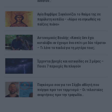
δυνατόν…”
Αγία Βαρβάρα: Συγκλονίζει το θαύμα της σε
παράλυτη κοπέλα – «Αύριο να σηκωθείς να
παίξεις πιάνο»
Αστυνομικός Bουλής: «Κανείς δεν έχει
καταλάβει αν έχουμε ένα σπίτι με δύο τέρατα»
– Τι λένε τα παιδιά για τη μητέρα τους;
Έρχονται βροχές και κατaιγίδες σε 2 μέpες –
Ποιεs 7 πεpιοχές θα πλnγούν
Παγκόσμιο σοκ για τον Σέρβο αθλητή που
πνίγηκε πριν τον τερμτισμό – Οι τελευταίες
αναρτήσεις πριν την τραγωδία…