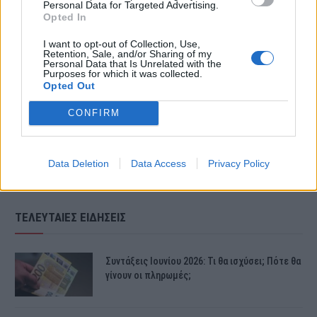
Tracktor, μαζί με ένα ελικόπτερο
Personal Data for Targeted Advertising.
Opted In
Erickson.
I want to opt-out of Collection, Use,
Retention, Sale, and/or Sharing of my
Personal Data that Is Unrelated with the
Purposes for which it was collected.
Δείτε το βίντεο: Ξέσπασε φωτιά
Opted Out
στην Ηλεία – Τρία τα πύρινα μέτωπα:
CONFIRM
Data Deletion
Data Access
Privacy Policy
ΤΕΛΕΥΤΑΙΕΣ ΕΙΔΗΣΕΙΣ
Συντάξεις Ιουνίου 2026: Τι θα ισχύσει; Πότε θα
γίνουν οι πληρωμές;