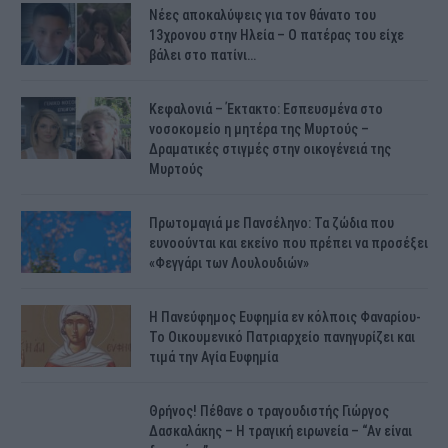
Νέες αποκαλύψεις για τον θάνατο του
13χρονου στην Ηλεία – Ο πατέρας του είχε
βάλει στο πατίνι…
Κεφαλονιά – Έκτακτο: Εσπευσμένα στο
νοσοκομείο η μητέρα της Μυρτούς –
Δραματικές στιγμές στην οικογένειά της
Μυρτούς
Πρωτομαγιά με Πανσέληνο: Τα ζώδια που
ευνοούνται και εκείνο που πρέπει να προσέξει
«Φεγγάρι των Λουλουδιών»
H Πανεύφημος Ευφημία εν κόλποις Φαναρίου-
Το Οικουμενικό Πατριαρχείο πανηγυρίζει και
τιμά την Αγία Ευφημία
Θρήνος! Πέθανε ο τραγουδιστής Γιώργος
Δασκαλάκης – Η τραγική ειρωνεία – “Αν είναι