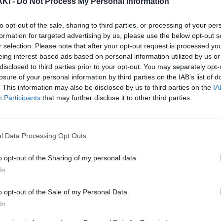
ΚΙ -
Do Not Process My Personal Information
σης , από μηχανή , ηλικιωμένης που
νι της ,στην Κηφισίας.
to opt-out of the sale, sharing to third parties, or processing of your per
formation for targeted advertising by us, please use the below opt-out s
r selection. Please note that after your opt-out request is processed y
eing interest-based ads based on personal information utilized by us or
sit.gr, φαίνεται η στιγμή που η γυναίκα
disclosed to third parties prior to your opt-out. You may separately opt-
ν να διασχίσουν την Κηφισίας, στο
losure of your personal information by third parties on the IAB’s list of
. This information may also be disclosed by us to third parties on the
IA
πό σημείο που δεν είχε διάβαση.
Participants
that may further disclose it to other third parties.
ι και στο βίντεο, ενώ η ηλικιωμένη με
l Data Processing Opt Outs
α λωρίδα, ένα διερχόμενο μηχανάκι,
o opt-out of the Sharing of my personal data.
γκρουση πέφτουν στο έδαφος. Λίγα
In
αι ο οδηγός της μηχανής.
o opt-out of the Sale of my Personal Data.
In