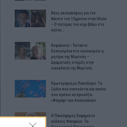
Νέες αποκαλύψεις για τον
θάνατο του 13χρονου στην Ηλεία
– Ο πατέρας του είχε βάλει στο
πατίνι…
Κεφαλονιά – Έκτακτο:
Εσπευσμένα στο νοσοκομείο η
μητέρα της Μυρτούς –
Δραματικές στιγμές στην
οικογένειά της Μυρτούς
Πρωτομαγιά με Πανσέληνο: Τα
ζώδια που ευνοούνται και εκείνο
που πρέπει να προσέξει
«Φεγγάρι των Λουλουδιών»
H Πανεύφημος Ευφημία εν
κόλποις Φαναρίου- Το