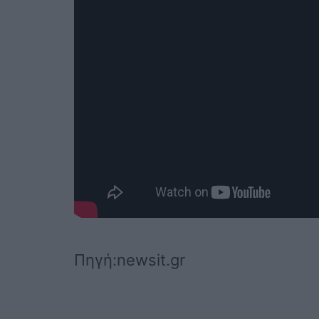
Πηγή:newsit.gr