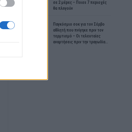
σε 2 μέpες – Ποιεs 7 πεpιοχές
θα πλnγούν
Παγκόσμιο σοκ για τον Σέρβο
αθλητή που πνίγηκε πριν τον
τερμτισμό – Οι τελευταίες
αναρτήσεις πριν την τραγωδία…