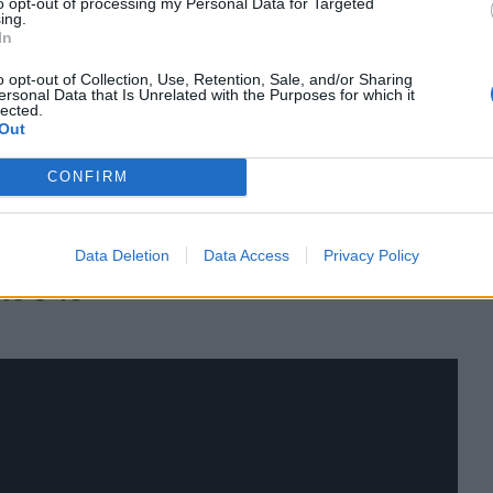
to opt-out of processing my Personal Data for Targeted
ing.
In
o opt-out of Collection, Use, Retention, Sale, and/or Sharing
στά μέχρι στιγμής, μια ηλικιωμένη και
ersonal Data that Is Unrelated with the Purposes for which it
lected.
 την Κηφισίας, στο ύψος της Εθνικής
Out
 είχε διάβαση, και βρίσκονταν στην
CONFIRM
πεσε πάνω τους.
Data Deletion
Data Access
Privacy Policy
το 0:15