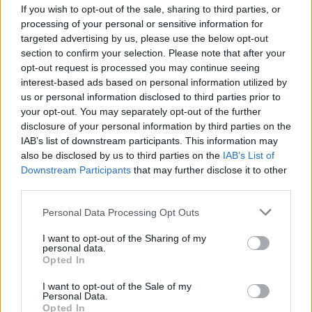
If you wish to opt-out of the sale, sharing to third parties, or
Νεκροταφείο Βόλου. Ο ηθοποιός και ο
processing of your personal or sensitive information for
targeted advertising by us, please use the below opt-out
αδελφός του βρίσκονται στον Βόλο
section to confirm your selection. Please note that after your
opt-out request is processed you may continue seeing
για το τελευταίο «αντίο» στον πατέρα
interest-based ads based on personal information utilized by
us or personal information disclosed to third parties prior to
τους.
your opt-out. You may separately opt-out of the further
disclosure of your personal information by third parties on the
IAB’s list of downstream participants. This information may
Να θυμίσουμε ότι ο Κίμωνας Κουρής
also be disclosed by us to third parties on the
IAB’s List of
Downstream Participants
that may further disclose it to other
συμμετέχει στη σειρά «Παγιδευμένοι»
third parties.
με την φημολογούμενη σύντροφό του,
Personal Data Processing Opt Outs
Ιωάννα Τριανταφυλλίδου.
I want to opt-out of the Sharing of my
personal data.
Opted In
I want to opt-out of the Sale of my
Personal Data.
Opted In