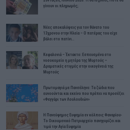
Συντάξεις Ιουνίου 2026: Τι θα ισχύσει; Πότε θα
γίνουν οι πληρωμές;
Νέες αποκαλύψεις για τον θάνατο του
13χρονου στην Ηλεία – Ο πατέρας του είχε
βάλει στο πατίνι…
Κεφαλονιά – Έκτακτο: Εσπευσμένα στο
νοσοκομείο η μητέρα της Μυρτούς –
Δραματικές στιγμές στην οικογένειά της
Μυρτούς
Πρωτομαγιά με Πανσέληνο: Τα ζώδια που
ευνοούνται και εκείνο που πρέπει να προσέξει
«Φεγγάρι των Λουλουδιών»
H Πανεύφημος Ευφημία εν κόλποις Φαναρίου-
Το Οικουμενικό Πατριαρχείο πανηγυρίζει και
τιμά την Αγία Ευφημία