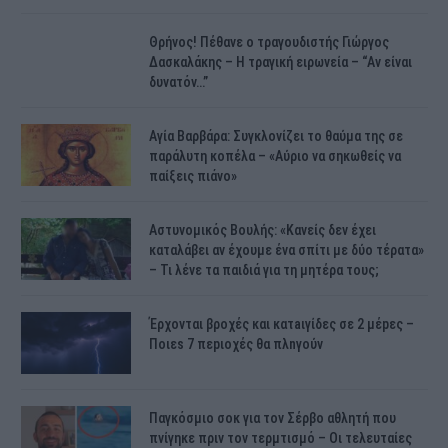
Θρήνος! Πέθανε ο τραγουδιστής Γιώργος
Δασκαλάκης – Η τραγική ειρωνεία – “Αν είναι
δυνατόν…”
Αγία Βαρβάρα: Συγκλονίζει το θαύμα της σε
παράλυτη κοπέλα – «Αύριο να σηκωθείς να
παίξεις πιάνο»
Αστυνομικός Bουλής: «Κανείς δεν έχει
καταλάβει αν έχουμε ένα σπίτι με δύο τέρατα»
– Τι λένε τα παιδιά για τη μητέρα τους;
Έρχονται βροχές και κατaιγίδες σε 2 μέpες –
Ποιεs 7 πεpιοχές θα πλnγούν
Παγκόσμιο σοκ για τον Σέρβο αθλητή που
πνίγηκε πριν τον τερμτισμό – Οι τελευταίες