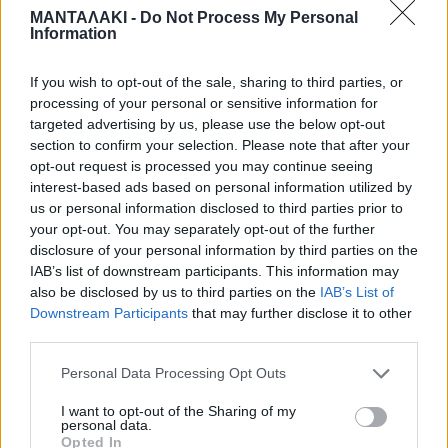
ΜΑΝΤΑΛΑΚΙ -
Do Not Process My Personal
δεύτερος λόγος ήταν ότι ήθελε να
Information
είναι παρών στην παρουσίαση. Η
If you wish to opt-out of the sale, sharing to third parties, or
οικογένεια θα αποφασίσει πότε θα
processing of your personal or sensitive information for
targeted advertising by us, please use the below opt-out
εκδοθεί το βιβλίο», είπε ο Θάνος
section to confirm your selection. Please note that after your
opt-out request is processed you may continue seeing
Κανούσης.
interest-based ads based on personal information utilized by
us or personal information disclosed to third parties prior to
your opt-out. You may separately opt-out of the further
Ο βιογράφος αποκάλυψε επίσης ότι ο
disclosure of your personal information by third parties on the
IAB’s list of downstream participants. This information may
Βασίλης Καρράς είχε διαβάσει πολλές
also be disclosed by us to third parties on the
IAB’s List of
Downstream Participants
that may further disclose it to other
φορές το βιβλίο και ήταν
third parties.
ικανοποιημένος με το αποτέλεσμα.
Personal Data Processing Opt Outs
I want to opt-out of the Sharing of my
personal data.
«Συγκινούνταν όταν περιέγραφε τα
Opted In