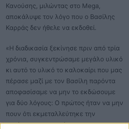
Κανούσης, μιλώντας στο Mega,
αποκάλυψε τον λόγο που ο Βασίλης
Καρράς δεν ήθελε να εκδοθεί.
«Η διαδικασία ξεκίνησε πριν από τρία
χρόνια, συγκεντρώσαμε μεγάλο υλικό
κι αυτό το υλικό το καλοκαίρι που μας
πέρασε μαζί με τον Βασίλη παρόντα
αποφασίσαμε να μην το εκδώσουμε
για δύο λόγους: Ο πρώτος ήταν να μην
πουν ότι εκμεταλλεύτηκε την
κατάσταση της υγείας του και ο