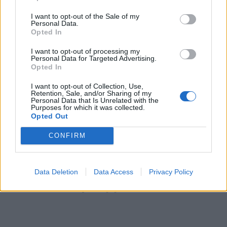
παιδικά του χρόνια. Ξεκινήσαμε το
I want to opt-out of the Sale of my
Personal Data.
βιβλίο με ένα Βασίλη Καρρά υγιέστατο
Opted In
και φτάσαμε το 2023 με όλα τα
I want to opt-out of processing my
Personal Data for Targeted Advertising.
Opted In
γνωστά προβλήματα της υγείας του. Ο
I want to opt-out of Collection, Use,
τίτλος της βιογραφίας του Βασίλη
Retention, Sale, and/or Sharing of my
Personal Data that Is Unrelated with the
Καρρά θα είναι “Καλησπέρα και καλή
Purposes for which it was collected.
Opted Out
βραδιά”», σημείωσε.
CONFIRM
Δείτε το βίντεο – Η βιογραφία
Data Deletion
Data Access
Privacy Policy
του Βασίλη Καρρά και ο τίτλος