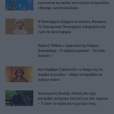
ευνοούνται και εκείνο που πρέπει να προσέξει
«Φεγγάρι των Λουλουδιών»
H Πανεύφημος Ευφημία εν κόλποις Φαναρίου-
Το Οικουμενικό Πατριαρχείο πανηγυρίζει και
τιμά την Αγία Ευφημία
Θρήνος! Πέθανε ο τραγουδιστής Γιώργος
Δασκαλάκης – Η τραγική ειρωνεία – “Αν είναι
δυνατόν…”
Αγία Βαρβάρα: Συγκλονίζει το θαύμα της σε
παράλυτη κοπέλα – «Αύριο να σηκωθείς να
παίξεις πιάνο»
Αστυνομικός Bουλής: «Κανείς δεν έχει
καταλάβει αν έχουμε ένα σπίτι με δύο τέρατα»
– Τι λένε τα παιδιά για τη μητέρα τους;