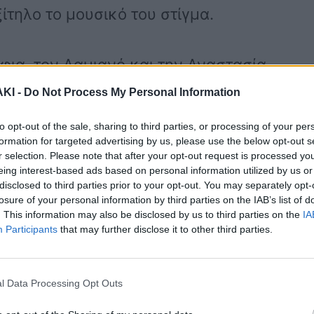
τηλο το μουσικό του στίγμα.
φια, τον Δαμιανό και την Αναστασία.
οικογένειά του στη Θεσσαλονίκη. Το
ΚΙ -
Do Not Process My Personal Information
νε την πρώτη του μουσική εμφάνιση στο
to opt-out of the sale, sharing to third parties, or processing of your per
formation for targeted advertising by us, please use the below opt-out s
 στον Εύοσμο Θεσσαλονίκης.
r selection. Please note that after your opt-out request is processed y
ικός αυτοκινήτων, τη δεύτερη μεγάλη
eing interest-based ads based on personal information utilized by us or
disclosed to third parties prior to your opt-out. You may separately opt-
γονός που τον ώθησε να γίνει
losure of your personal information by third parties on the IAB’s list of
. This information may also be disclosed by us to third parties on the
IA
Επίσης, είχε εργασθεί στο
Participants
that may further disclose it to other third parties.
σαλονίκη, γεγονός που αποτυπώνεται
υ, εγώ».
l Data Processing Opt Outs