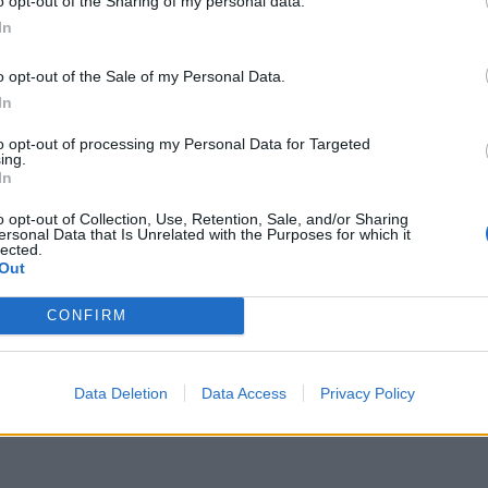
o opt-out of the Sharing of my personal data.
ης ζωής του τη Χριστίνα και στα 20
In
o opt-out of the Sale of my Personal Data.
ήνη δεν άργησε να έρθει στη ζωή του
In
υ λαϊκού τραγουδιστή, στην οποία είχε
to opt-out of processing my Personal Data for Targeted
ing.
In
 διαφορετική πορεία από τον πατέρα
o opt-out of Collection, Use, Retention, Sale, and/or Sharing
ersonal Data that Is Unrelated with the Purposes for which it
lected.
Out
υργία του «Χωριού της Ειρήνης», τη
CONFIRM
διασκέδασης σε παραδοσιακό ύφος που
περιοχή Καρδία, λίγα χιλιόμετρα έξω
Data Deletion
Data Access
Privacy Policy