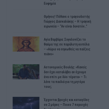
Ευφημία
Θρήνος! Πέθανε ο τραγουδιστής
Γιώργος Δασκαλάκης – Η τραγική
ειρωνεία – “Αν είναι δυνατόν…”
Αγία Βαρβάρα: Συγκλονίζει το
θαύμα της σε παράλυτη κοπέλα
– «Αύριο να σηκωθείς να παίξεις
πιάνο»
Αστυνομικός Bουλής: «Κανείς
δεν έχει καταλάβει αν έχουμε
ένα σπίτι με δύο τέρατα» – Τι
λένε τα παιδιά για τη μητέρα
τους;
Έρχονται βροχές και κατaιγίδες
σε 2 μέpες – Ποιεs 7 πεpιοχές