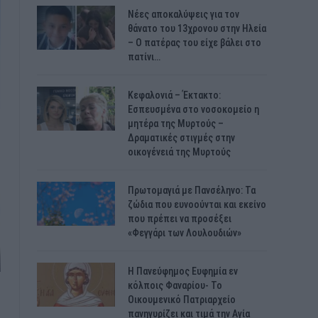
Νέες αποκαλύψεις για τον
θάνατο του 13χρονου στην Ηλεία
– Ο πατέρας του είχε βάλει στο
πατίνι…
Κεφαλονιά – Έκτακτο:
Εσπευσμένα στο νοσοκομείο η
μητέρα της Μυρτούς –
Δραματικές στιγμές στην
οικογένειά της Μυρτούς
Πρωτομαγιά με Πανσέληνο: Τα
ζώδια που ευνοούνται και εκείνο
που πρέπει να προσέξει
«Φεγγάρι των Λουλουδιών»
H Πανεύφημος Ευφημία εν
κόλποις Φαναρίου- Το
Οικουμενικό Πατριαρχείο
πανηγυρίζει και τιμά την Αγία