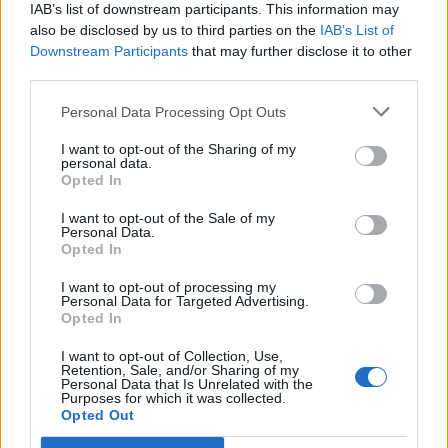
IAB’s list of downstream participants. This information may
έχετε σχέση μάλλον ή έχετε;».
also be disclosed by us to third parties on the
IAB’s List of
Downstream Participants
that may further disclose it to other
third parties.
Με την Έφη Μουρίκη να λέει: «τα
Personal Data Processing Opt Outs
έχουμε πει αυτά αρκετές φορές».
I want to opt-out of the Sharing of my
personal data.
Opted In
Δείτε το βίντεο – Η αντίδραση
I want to opt-out of the Sale of my
Personal Data.
του Βλαδίμηρου Κυριακίδη σε
Opted In
ερώτηση ρεπόρτερ
I want to opt-out of processing my
Personal Data for Targeted Advertising.
Opted In
I want to opt-out of Collection, Use,
Retention, Sale, and/or Sharing of my
Personal Data that Is Unrelated with the
Purposes for which it was collected.
Opted Out
ΤΕΛΕΥΤΑΙΕΣ ΕΙΔΗΣΕΙΣ