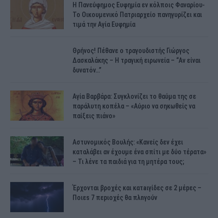
H Πανεύφημος Ευφημία εν κόλποις Φαναρίου-
Το Οικουμενικό Πατριαρχείο πανηγυρίζει και
τιμά την Αγία Ευφημία
Θρήνος! Πέθανε ο τραγουδιστής Γιώργος
Δασκαλάκης – Η τραγική ειρωνεία – “Αν είναι
δυνατόν…”
Αγία Βαρβάρα: Συγκλονίζει το θαύμα της σε
παράλυτη κοπέλα – «Αύριο να σηκωθείς να
παίξεις πιάνο»
Αστυνομικός Bουλής: «Κανείς δεν έχει
καταλάβει αν έχουμε ένα σπίτι με δύο τέρατα»
– Τι λένε τα παιδιά για τη μητέρα τους;
Έρχονται βροχές και κατaιγίδες σε 2 μέpες –
Ποιεs 7 πεpιοχές θα πλnγούν