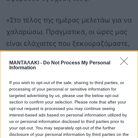
«Στο τέλος της ημέρας μελετάω για να
χαλαρώσω. Πραγματικά, οι ώρες μας
είναι ελάχιστες που ξεκουραζόμαστε,
για την επόμενη μέρα που θα
ΜΑΝΤΑΛΑΚΙ -
Do Not Process My Personal
ξαναξεκινήσουμε», είπε ο Βλαδίμηρος
Information
Κυριακίδης.
If you wish to opt-out of the sale, sharing to third parties, or
processing of your personal or sensitive information for
targeted advertising by us, please use the below opt-out
Και όταν ρωτήθηκαν: «υπάρχει κάποιο
section to confirm your selection. Please note that after your
opt-out request is processed you may continue seeing
μυστικό στη μακροχρόνια σχέση;»
interest-based ads based on personal information utilized by
us or personal information disclosed to third parties prior to
your opt-out. You may separately opt-out of the further
Ο ηθοποιός είπε: «Εσείς τι λέτε; Δεν
disclosure of your personal information by third parties on the