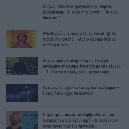
Θρήνος! Πέθανε ο τραγουδιστής Γιώργος
Δασκαλάκης – Η τραγική ειρωνεία – “Αν είναι
δυνατόν…”
Αγία Βαρβάρα: Συγκλονίζει το θαύμα της σε
παράλυτη κοπέλα – «Αύριο να σηκωθείς να
παίξεις πιάνο»
Αστυνομικός Bουλής: «Κανείς δεν έχει
καταλάβει αν έχουμε ένα σπίτι με δύο τέρατα»
– Τι λένε τα παιδιά για τη μητέρα τους;
Έρχονται βροχές και κατaιγίδες σε 2 μέpες –
Ποιεs 7 πεpιοχές θα πλnγούν
Παγκόσμιο σοκ για τον Σέρβο αθλητή που
πνίγηκε πριν τον τερμτισμό – Οι τελευταίες
αναρτήσεις πριν την τραγωδία…