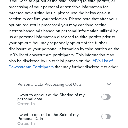
If you wish to opt-out of the sale, sharing to third parties, or
ομιλία. Αφού, λοιπόν, χαιρέτησε έναν
processing of your personal or sensitive information for
targeted advertising by us, please use the below opt-out
ψηφοφόρο του επιδίωξε πηδώντας να
section to confirm your selection. Please note that after your
opt-out request is processed you may continue seeing
ανέβει στην εξέδρα. Τότε, έχασε την
interest-based ads based on personal information utilized by
ισορροπία με αποτέλεσμα να πέσει.
us or personal information disclosed to third parties prior to
your opt-out. You may separately opt-out of the further
disclosure of your personal information by third parties on the
IAB’s list of downstream participants. This information may
Όταν σηκώθηκε, σήκωσε τα χέρια του
also be disclosed by us to third parties on the
IAB’s List of
Downstream Participants
that may further disclose it to other
ψηλά και φάνηκε να λέει στον κόσμο
third parties.
«έπεσα», πριν χαιρετήσει το υπόλοιπο
Personal Data Processing Opt Outs
συγκεντρωμένο πλήθος.
I want to opt-out of the Sharing of my
personal data.
Opted In
I want to opt-out of the Sale of my
Personal Data.
Opted In