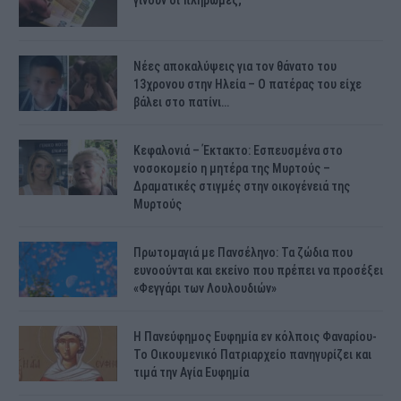
γίνουν οι πληρωμές;
Νέες αποκαλύψεις για τον θάνατο του
13χρονου στην Ηλεία – Ο πατέρας του είχε
βάλει στο πατίνι…
Κεφαλονιά – Έκτακτο: Εσπευσμένα στο
νοσοκομείο η μητέρα της Μυρτούς –
Δραματικές στιγμές στην οικογένειά της
Μυρτούς
Πρωτομαγιά με Πανσέληνο: Τα ζώδια που
ευνοούνται και εκείνο που πρέπει να προσέξει
«Φεγγάρι των Λουλουδιών»
H Πανεύφημος Ευφημία εν κόλποις Φαναρίου-
Το Οικουμενικό Πατριαρχείο πανηγυρίζει και
τιμά την Αγία Ευφημία