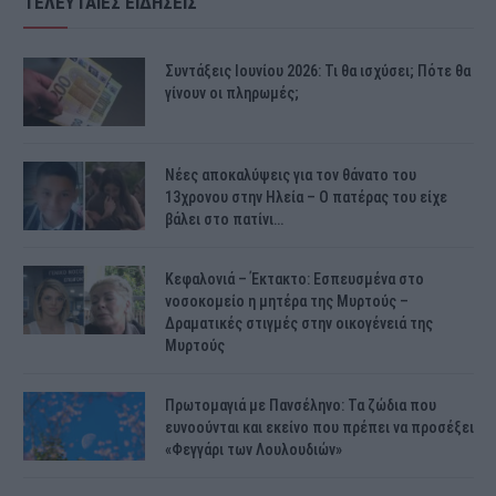
ΤΕΛΕΥΤΑΙΕΣ ΕΙΔΗΣΕΙΣ
Συντάξεις Ιουνίου 2026: Τι θα ισχύσει; Πότε θα
γίνουν οι πληρωμές;
Νέες αποκαλύψεις για τον θάνατο του
13χρονου στην Ηλεία – Ο πατέρας του είχε
βάλει στο πατίνι…
Κεφαλονιά – Έκτακτο: Εσπευσμένα στο
νοσοκομείο η μητέρα της Μυρτούς –
Δραματικές στιγμές στην οικογένειά της
Μυρτούς
Πρωτομαγιά με Πανσέληνο: Τα ζώδια που
ευνοούνται και εκείνο που πρέπει να προσέξει
«Φεγγάρι των Λουλουδιών»