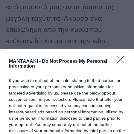
από μπροστά μας αναπτύσσοντας
μεγάλη ταχύτητα. Ακουσα ένα
επιφώνημα από την κυρία που
καθόταν δίπλα μου και την είδα
πεσμένη στο έδαφος. Η τσάντα μου, η
ΜΑΝΤΑΛΑΚΙ -
Do Not Process My Personal
τσάντα μου, φώναζε», περιγράφει τη
Information
στιγμή της ληστείας αυτόπτης
If you wish to opt-out of the sale, sharing to third parties, or
μάρτυρας.
processing of your personal or sensitive information for
targeted advertising by us, please use the below opt-out
section to confirm your selection. Please note that after your
opt-out request is processed you may continue seeing
Ο δράστης κινήθηκε αστραπιαία στο
interest-based ads based on personal information utilized by
στενό πεζοδρόμιο, ανάμεσα από
us or personal information disclosed to third parties prior to
your opt-out. You may separately opt-out of the further
δέντρα και από τον πάγκο με
disclosure of your personal information by third parties on the