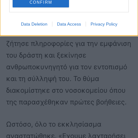
CONFIRM
διέφυγε μέσω της οδού Βλαχάβα.
Data Deletion
Data Access
Privacy Policy
Επί τόπου κλήθηκε αστυνομία που
ζήτησε πληροφορίες για την εμφάνιση
του δράστη και ξεκίνησε
ανθρωποκυνηγητό για τον εντοπισμό
και τη σύλληψή του. Το θύμα
διακομίστηκε στο νοσοκομείου όπου
της παρασχέθηκαν πρώτες βοήθειες.
Ωστόσο, όλο το εκκλησίασμα
αναστατώθηκε. «Εχουμε λαχταρήσει