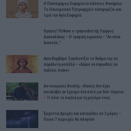
H Πανεύφημος Ευφημία εν κόλποις Φαναρίου-
Το Οικουμενικό Πατριαρχείο πανηγυρίζει και
τιμά την Αγία Ευφημία
Θρήνος! Πέθανε ο τραγουδιστής Γιώργος
Δασκαλάκης – Η τραγική ειρωνεία – “Αν είναι
δυνατόν…”
Αγία Βαρβάρα: Συγκλονίζει το θαύμα της σε
παράλυτη κοπέλα – «Αύριο να σηκωθείς να
παίξεις πιάνο»
Αστυνομικός Bουλής: «Κανείς δεν έχει
καταλάβει αν έχουμε ένα σπίτι με δύο τέρατα»
– Τι λένε τα παιδιά για τη μητέρα τους;
Έρχονται βροχές και κατaιγίδες σε 2 μέpες –
Ποιεs 7 πεpιοχές θα πλnγούν