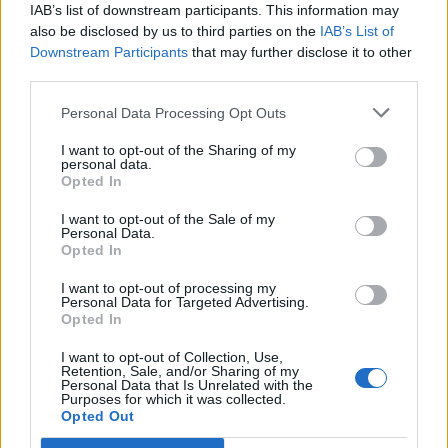
IAB’s list of downstream participants. This information may
εκκλησιαστικά είδη που πωλούσε μία
also be disclosed by us to third parties on the
IAB’s List of
Downstream Participants
that may further disclose it to other
άλλη κυρία. Αρπαξε την τσάντα του
third parties.
θύματος του και εξαφανίστηκε. Το
Personal Data Processing Opt Outs
θύμα έπεσε από τα σκαλοπάτια στο
I want to opt-out of the Sharing of my
personal data.
έδαφος και τραυματίστηκε στο
Opted In
μέτωπο.
I want to opt-out of the Sale of my
Personal Data.
Opted In
Από τις φωνές προκλήθηκε μεγάλη
I want to opt-out of processing my
Personal Data for Targeted Advertising.
Opted In
αναστάτωση. Πιστοί βγήκαν έξω από
I want to opt-out of Collection, Use,
τον ναό, ενώ ο επίτροπος επιχείρησε
Retention, Sale, and/or Sharing of my
Personal Data that Is Unrelated with the
να καταδιώξει τον δράστη, όμως
Purposes for which it was collected.
Opted Out
εκείνος ανέπτυξε ταχύτητα και