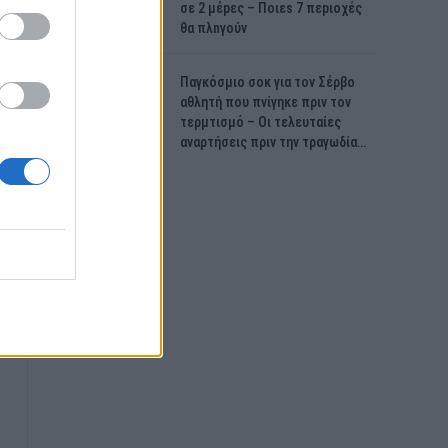
σε 2 μέpες – Ποιεs 7 πεpιοχές
θα πλnγούν
Παγκόσμιο σοκ για τον Σέρβο
αθλητή που πνίγηκε πριν τον
τερμτισμό – Οι τελευταίες
αναρτήσεις πριν την τραγωδία…