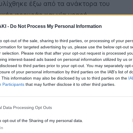
τυλίχθηκε έξω από τα ανάκτορα του
ικής φρουράς και μία νεαρή
ΚΙ -
Do Not Process My Personal Information
to opt-out of the sale, sharing to third parties, or processing of your per
formation for targeted advertising by us, please use the below opt-out s
r selection. Please note that after your opt-out request is processed y
eing interest-based ads based on personal information utilized by us or
disclosed to third parties prior to your opt-out. You may separately opt-
ει viral , αφού έχει συγκεντρώσει
losure of your personal information by third parties on the IAB’s list of
. This information may also be disclosed by us to third parties on the
IA
χιλιάδες σχόλια , απεικονίζει την
Participants
that may further disclose it to other third parties.
ην ανάσα του νεαρού κοριτσιού , όταν
ος της βασιλικής φρουράς , με
l Data Processing Opt Outs
αθί στο χέρι , να αρχίσει να ουρλιάζει
o opt-out of the Sharing of my personal data.
ασιλική
In