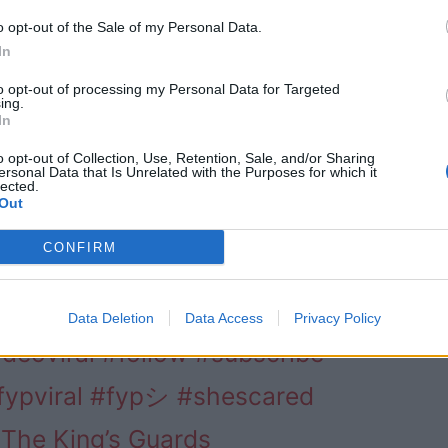
o opt-out of the Sale of my Personal Data.
In
to opt-out of processing my Personal Data for Targeted
ing.
In
o opt-out of Collection, Use, Retention, Sale, and/or Sharing
ersonal Data that Is Unrelated with the Purposes for which it
 Shouts In Her Face!
lected.
Out
uards
#thekingsguard
#shout
CONFIRM
#horseguardsparade
ryoupage
#foryou
#tiktokviral
Data Deletion
Data Access
Privacy Policy
ideoviral
#follow
#subscribe
fypviral
#fypシ
#shescared
 The King’s Guards