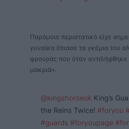
Παρόμοιο περιστατικό είχε σημε
γυναίκα έπιασε τα γκέμια του α
φρουράς που όταν αντιλήφθηκε 
μακριά».
@kingshorseuk
King’s Guar
the Reins Twice!
#foryou
#guards
#foryoupage
#fo