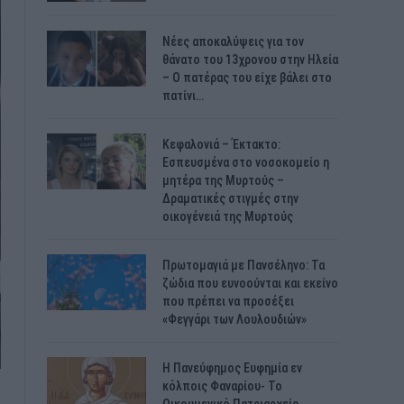
Νέες αποκαλύψεις για τον
θάνατο του 13χρονου στην Ηλεία
– Ο πατέρας του είχε βάλει στο
πατίνι…
Κεφαλονιά – Έκτακτο:
Εσπευσμένα στο νοσοκομείο η
μητέρα της Μυρτούς –
Δραματικές στιγμές στην
οικογένειά της Μυρτούς
Πρωτομαγιά με Πανσέληνο: Τα
ζώδια που ευνοούνται και εκείνο
που πρέπει να προσέξει
«Φεγγάρι των Λουλουδιών»
H Πανεύφημος Ευφημία εν
κόλποις Φαναρίου- Το