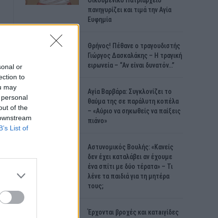
Οικουμενικό Πατριαρχείο
πανηγυρίζει και τιμά την Αγία
Ευφημία
Θρήνος! Πέθανε ο τραγουδιστής
Γιώργος Δασκαλάκης – Η τραγική
ειρωνεία – “Αν είναι δυνατόν…”
sonal or
ection to
ou may
Αγία Βαρβάρα: Συγκλονίζει το
 personal
θαύμα της σε παράλυτη κοπέλα
out of the
– «Αύριο να σηκωθείς να παίξεις
 downstream
πιάνο»
B’s List of
Αστυνομικός Bουλής: «Κανείς
δεν έχει καταλάβει αν έχουμε
ένα σπίτι με δύο τέρατα» – Τι
λένε τα παιδιά για τη μητέρα
τους;
Έρχονται βροχές και κατaιγίδες