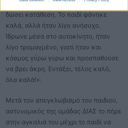
αστυνομία πήρε το σύντροφο για να
δώσει κατάθεση. Το παιδί φάνηκε
καλά, αλλά ήταν λίγο ανήσυχο.
Ίδρωνε μέσα στο αυτοκίνητο, ήταν
λίγο τρομαγμένο, γιατί ήταν και
κόσμος γύρω γύρω και προσπαθούσε
να βρει άκρη. Εντάξει, τέλος καλό,
όλα καλά!».
Μετά τον απεγκλωβισμό του παιδιού,
αστυνομικός της ομάδας ΔΙΑΣ το πήρε
στην αγκαλιά του μέχρι το παιδί να