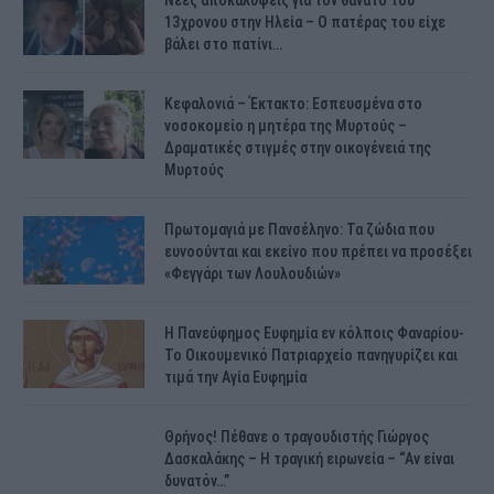
13χρονου στην Ηλεία – Ο πατέρας του είχε
βάλει στο πατίνι…
Κεφαλονιά – Έκτακτο: Εσπευσμένα στο
νοσοκομείο η μητέρα της Μυρτούς –
Δραματικές στιγμές στην οικογένειά της
Μυρτούς
Πρωτομαγιά με Πανσέληνο: Τα ζώδια που
ευνοούνται και εκείνο που πρέπει να προσέξει
«Φεγγάρι των Λουλουδιών»
H Πανεύφημος Ευφημία εν κόλποις Φαναρίου-
Το Οικουμενικό Πατριαρχείο πανηγυρίζει και
τιμά την Αγία Ευφημία
Θρήνος! Πέθανε ο τραγουδιστής Γιώργος
Δασκαλάκης – Η τραγική ειρωνεία – “Αν είναι
δυνατόν…”