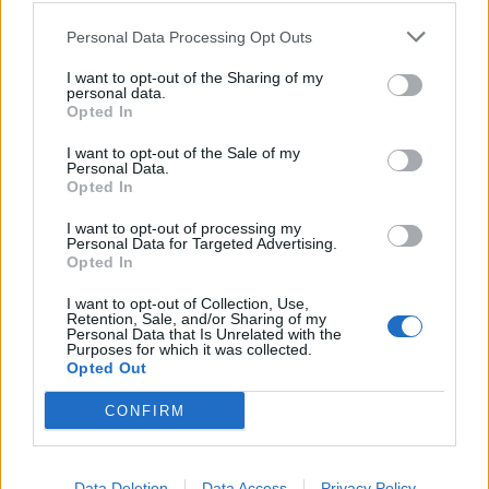
έρθει και να φέρει τα δεύτερα κλειδιά
Personal Data Processing Opt Outs
γιατί ήμασταν έτοιμοι να σπάσουμε το
I want to opt-out of the Sharing of my
τζάμι. Πήραμε την αστυνομία και το
personal data.
Opted In
ΕΚΑΒ. Ήρθε άνθρωπος από την
I want to opt-out of the Sale of my
Personal Data.
εταιρία ενοικιαζόμενων, άνοιξαν το
Opted In
αυτοκίνητο, ανοίξαμε το aircondition,
I want to opt-out of processing my
Personal Data for Targeted Advertising.
ήρθε και η αστυνομία.
Opted In
I want to opt-out of Collection, Use,
Retention, Sale, and/or Sharing of my
Μετά από μισή ώρα, εμφανίστηκε η
Personal Data that Is Unrelated with the
Purposes for which it was collected.
Opted Out
μητέρα. Πήγε με το μωρό στο
CONFIRM
νοσοκομείο για να σιγουρευτούν ότι
είναι καλά και από εκεί και πέρα, η
Data Deletion
Data Access
Privacy Policy