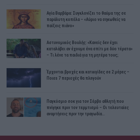
Αγία Βαρβάρα: Συγκλονίζει το θαύμα της σε
παράλυτη κοπέλα – «Αύριο να σηκωθείς να
παίξεις πιάνο»
Αστυνομικός Bουλής: «Κανείς δεν έχει
καταλάβει αν έχουμε ένα σπίτι με δύο τέρατα»
– Τι λένε τα παιδιά για τη μητέρα τους;
Έρχονται βροχές και κατaιγίδες σε 2 μέpες –
Ποιεs 7 πεpιοχές θα πλnγούν
Παγκόσμιο σοκ για τον Σέρβο αθλητή που
πνίγηκε πριν τον τερμτισμό – Οι τελευταίες
αναρτήσεις πριν την τραγωδία…