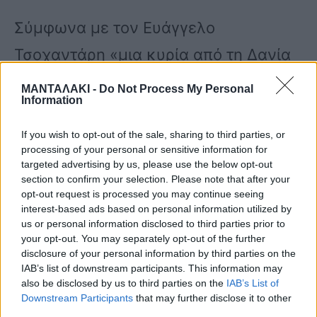
Σύμφωνα με τον Ευάγγελο
Τσοχαντάρη «μια κυρία από τη Δανία
είχε αφήσει το μωράκι μέσα στο
ΜΑΝΤΑΛΑΚΙ -
Do Not Process My Personal
Information
αυτοκίνητο για κανά μισάωρο περίπου
με κλειδωμένες τις πόρτες και
If you wish to opt-out of the sale, sharing to third parties, or
processing of your personal or sensitive information for
παράθυρα κλειστά. Περαστικοί μας
targeted advertising by us, please use the below opt-out
section to confirm your selection. Please note that after your
ρώτησαν αν γνωρίζουμε σε ποιο
opt-out request is processed you may continue seeing
interest-based ads based on personal information utilized by
ανήκει το αυτοκίνητο και αν
us or personal information disclosed to third parties prior to
your opt-out. You may separately opt-out of the further
μπορούμε να κάνουμε κάτι. Πήραμε
disclosure of your personal information by third parties on the
τηλέφωνο την εταιρία του
IAB’s list of downstream participants. This information may
also be disclosed by us to third parties on the
IAB’s List of
ενοικιαζόμενου αυτοκινήτου για να
Downstream Participants
that may further disclose it to other
third parties.