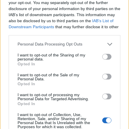
your opt-out. You may separately opt-out of the further
disclosure of your personal information by third parties on the
IAB’s list of downstream participants. This information may
also be disclosed by us to third parties on the
IAB’s List of
Downstream Participants
that may further disclose it to other
Ο Βαρυτιμιάδης πάλευε για χρόνια με
third parties.
τον καρκίνο. Τον είχε ξεπεράσει,
Personal Data Processing Opt Outs
όμως τελικά νικήθηκε και σκόρπισε
I want to opt-out of the Sharing of my
personal data.
θλίψη στο ελληνικό μπάσκετ, στον
Opted In
ελληνικό αθλητισμό γενικότερα με
I want to opt-out of the Sale of my
Personal Data.
Opted In
όσους τον γνώρισαν να μιλούν με τα
I want to opt-out of processing my
καλύτερα λόγια για τον χαρακτήρα
Personal Data for Targeted Advertising.
Opted In
του.
I want to opt-out of Collection, Use,
Retention, Sale, and/or Sharing of my
Personal Data that Is Unrelated with the
Purposes for which it was collected.