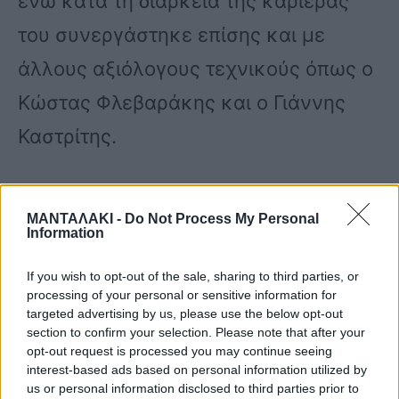
ενώ κατά τη διάρκεια της καριέρας
του συνεργάστηκε επίσης και με
άλλους αξιόλογους τεχνικούς όπως ο
Κώστας Φλεβαράκης και ο Γιάννης
Καστρίτης.
ΜΑΝΤΑΛΑΚΙ -
Do Not Process My Personal
Information
Είχε φορέσει επίσης τις φανέλες του
If you wish to opt-out of the sale, sharing to third parties, or
Φίλιππου Βέροιας, των Τρικάλων, ενώ
processing of your personal or sensitive information for
targeted advertising by us, please use the below opt-out
συμμετείχε και στα πρωταθλήματα
section to confirm your selection. Please note that after your
opt-out request is processed you may continue seeing
της Σουηδίας και της Αυστρίας.
interest-based ads based on personal information utilized by
us or personal information disclosed to third parties prior to