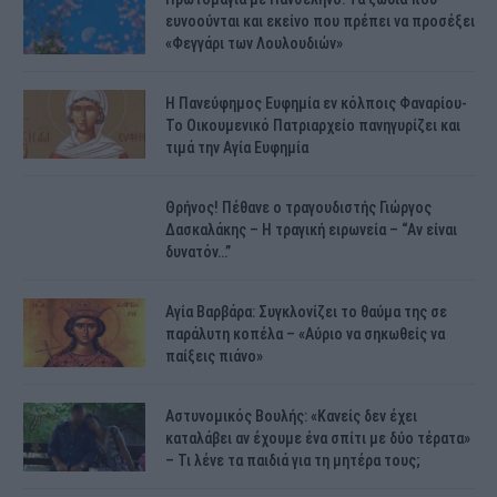
ευνοούνται και εκείνο που πρέπει να προσέξει
«Φεγγάρι των Λουλουδιών»
H Πανεύφημος Ευφημία εν κόλποις Φαναρίου-
Το Οικουμενικό Πατριαρχείο πανηγυρίζει και
τιμά την Αγία Ευφημία
Θρήνος! Πέθανε ο τραγουδιστής Γιώργος
Δασκαλάκης – Η τραγική ειρωνεία – “Αν είναι
δυνατόν…”
Αγία Βαρβάρα: Συγκλονίζει το θαύμα της σε
παράλυτη κοπέλα – «Αύριο να σηκωθείς να
παίξεις πιάνο»
Αστυνομικός Bουλής: «Κανείς δεν έχει
καταλάβει αν έχουμε ένα σπίτι με δύο τέρατα»
– Τι λένε τα παιδιά για τη μητέρα τους;