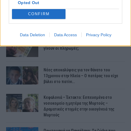
Opted Out
CONFIRM
ΤΕΛΕΥΤΑΙΕΣ ΕΙΔΗΣΕΙΣ
Data Deletion
Data Access
Privacy Policy
Συντάξεις Ιουνίου 2026: Τι θα ισχύσει; Πότε θα
γίνουν οι πληρωμές;
Νέες αποκαλύψεις για τον θάνατο του
13χρονου στην Ηλεία – Ο πατέρας του είχε
βάλει στο πατίνι…
Κεφαλονιά – Έκτακτο: Εσπευσμένα στο
νοσοκομείο η μητέρα της Μυρτούς –
Δραματικές στιγμές στην οικογένειά της
Μυρτούς
Πρωτομαγιά με Πανσέληνο: Τα ζώδια που