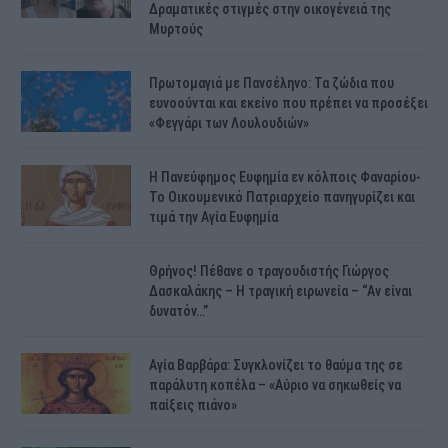
Δραματικές στιγμές στην οικογένειά της
Μυρτούς
Πρωτομαγιά με Πανσέληνο: Τα ζώδια που
ευνοούνται και εκείνο που πρέπει να προσέξει
«Φεγγάρι των Λουλουδιών»
H Πανεύφημος Ευφημία εν κόλποις Φαναρίου-
Το Οικουμενικό Πατριαρχείο πανηγυρίζει και
τιμά την Αγία Ευφημία
Θρήνος! Πέθανε ο τραγουδιστής Γιώργος
Δασκαλάκης – Η τραγική ειρωνεία – “Αν είναι
δυνατόν…”
Αγία Βαρβάρα: Συγκλονίζει το θαύμα της σε
παράλυτη κοπέλα – «Αύριο να σηκωθείς να
παίξεις πιάνο»