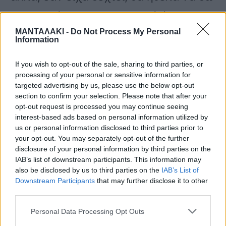
πως θα είχα συμπεριφερθεί. Άκουσα α
ΜΑΝΤΑΛΑΚΙ -
Do Not Process My Personal
ήθελε να τον βιάσουν. Μα τι βλακείες
Information
είναι αυτές; Εγώ θα ήθελα να
If you wish to opt-out of the sale, sharing to third parties, or
συστήσω σε όλους να
processing of your personal or sensitive information for
targeted advertising by us, please use the below opt-out
αυτοσυγκρατούνται και να μην
section to confirm your selection. Please note that after your
opt-out request is processed you may continue seeing
παίζουν τόσο πολύ θέατρο» είπε
interest-based ads based on personal information utilized by
us or personal information disclosed to third parties prior to
αρχικά ο Σπύρος Μπιμπίλας.
your opt-out. You may separately opt-out of the further
disclosure of your personal information by third parties on the
IAB’s list of downstream participants. This information may
«Απευθύνομαι στον φίλο μου τον
also be disclosed by us to third parties on the
IAB’s List of
Downstream Participants
that may further disclose it to other
Σπύρο Μπιμπίλα, που τον ξέρω 400
third parties.
χρόνια. Σπύρο μου το έχουμε δείξει
Personal Data Processing Opt Outs
κιόλας και λες αυτό δεν το είπα κι