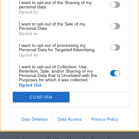
I want to opt-out of the Sharing of my
personal data.
είπα άλλο. Έχουμε δείξει ακριβώς την
Opted In
δήλωσή σου πάνω από δύο φορές.
I want to opt-out of the Sale of my
Personal Data.
Μην εκτίθεσαι. Θέλεις την στοιχειώδη
Opted In
γενναιότητα -που την έχεις- και να
I want to opt-out of processing my
Personal Data for Targeted Advertising.
Opted In
πεις λάθος μου, μάλλον ήθελα να πω
I want to opt-out of Collection, Use,
αυτό, αλλά έλα που δεν το έχεις πει κι
Retention, Sale, and/or Sharing of my
Personal Data that Is Unrelated with the
Purposes for which it was collected.
αυτό που έχεις πει είναι φοβερό και
Opted Out
τρομερό. Σπύρο, πάρ’ το πίσω, μην
CONFIRM
εκτίθεσαι παραπάνω. Κι η θέση κι η
ιστορία σου εμπεριέχουν γενναιότητα.
Data Deletion
Data Access
Privacy Policy
Χρησιμοποιήσέ την. Δεν είναι λάθος