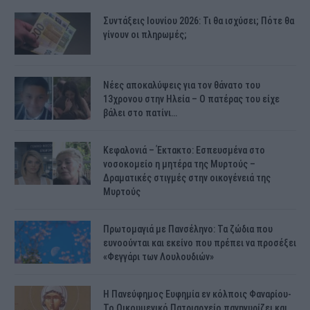
Συντάξεις Ιουνίου 2026: Τι θα ισχύσει; Πότε θα
γίνουν οι πληρωμές;
Νέες αποκαλύψεις για τον θάνατο του
13χρονου στην Ηλεία – Ο πατέρας του είχε
βάλει στο πατίνι…
Κεφαλονιά – Έκτακτο: Εσπευσμένα στο
νοσοκομείο η μητέρα της Μυρτούς –
Δραματικές στιγμές στην οικογένειά της
Μυρτούς
Πρωτομαγιά με Πανσέληνο: Τα ζώδια που
ευνοούνται και εκείνο που πρέπει να προσέξει
«Φεγγάρι των Λουλουδιών»
H Πανεύφημος Ευφημία εν κόλποις Φαναρίου-
Το Οικουμενικό Πατριαρχείο πανηγυρίζει και