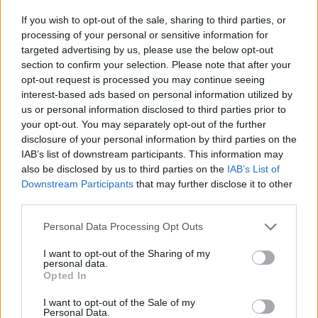
Ράνια Τζίμα: Τι έγινε;
If you wish to opt-out of the sale, sharing to third parties, or
processing of your personal or sensitive information for
targeted advertising by us, please use the below opt-out
section to confirm your selection. Please note that after your
Γιάννης Πρετεντέρης: Να διαβάσω
opt-out request is processed you may continue seeing
interest-based ads based on personal information utilized by
tweets; ε; Γιατί, σε τι χρησιμεύουν οι
us or personal information disclosed to third parties prior to
άντρες;
your opt-out. You may separately opt-out of the further
disclosure of your personal information by third parties on the
IAB’s list of downstream participants. This information may
also be disclosed by us to third parties on the
IAB’s List of
Ράνια Τζίμα: Με ρωτάς;
Downstream Participants
that may further disclose it to other
third parties.
Γιάννης Πρετεντέρης: Για να δούμε.
Personal Data Processing Opt Outs
Γιατί δεν είναι άγνωστος ο Μιθριδάτης.
I want to opt-out of the Sharing of my
personal data.
Opted In
Τα έχει πει όλα πάρα πολύ ωραία. Εχει
I want to opt-out of the Sale of my
πει τι πρέπει να κάνεις σε μία
Personal Data.