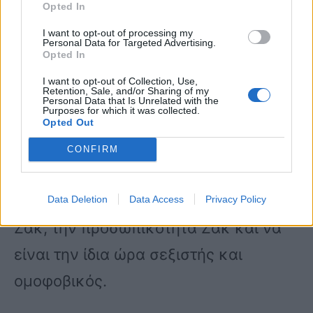
Opted In
γυναίκα, τι να σου κάνει μία γυναίκα,
I want to opt-out of processing my
τι κάνεις σε μία γυναίκα. Οτι οι
Personal Data for Targeted Advertising.
Opted In
ομοφυλόφιλοι είναι κουνίστρες. Αυτά
I want to opt-out of Collection, Use,
Retention, Sale, and/or Sharing of my
τα έχει πει όλα ο κ. Μιθριδάτης.
Personal Data that Is Unrelated with the
Purposes for which it was collected.
Opted Out
Ράνια Τζίμα: Και ένα βίντεο για τον
CONFIRM
Ζακ; Μου κάνει λίγο περίεργο Γιάννη
αυτό; Να κάνει κάποιος βίντεο για τον
Data Deletion
Data Access
Privacy Policy
Ζακ, την προσωπικότητα Ζακ και να
είναι την ίδια ώρα σεξιστής και
ομοφοβικός.