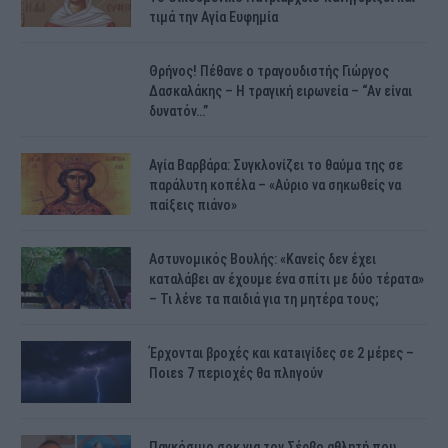
τιμά την Αγία Ευφημία
Θρήνος! Πέθανε ο τραγουδιστής Γιώργος
Δασκαλάκης – Η τραγική ειρωνεία – “Αν είναι
δυνατόν…”
Αγία Βαρβάρα: Συγκλονίζει το θαύμα της σε
παράλυτη κοπέλα – «Αύριο να σηκωθείς να
παίξεις πιάνο»
Αστυνομικός Bουλής: «Κανείς δεν έχει
καταλάβει αν έχουμε ένα σπίτι με δύο τέρατα»
– Τι λένε τα παιδιά για τη μητέρα τους;
Έρχονται βροχές και κατaιγίδες σε 2 μέpες –
Ποιεs 7 πεpιοχές θα πλnγούν
Παγκόσμιο σοκ για τον Σέρβο αθλητή που