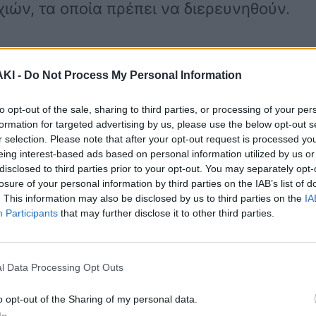
ών, τα οποία πρέπει να διερευνηθούν.
οιος αναθέτει σε εφέτη ανακριτή είτε
ΚΙ -
Do Not Process My Personal Information
 διαδικασίες του δημοσίου, έλεγα και
to opt-out of the sale, sharing to third parties, or processing of your per
η. Είπα πως εάν υπάρχει καθυστέρηση,
formation for targeted advertising by us, please use the below opt-out s
πάρχει καθυστέρηση και οι διαδικασίες
r selection. Please note that after your opt-out request is processed y
eing interest-based ads based on personal information utilized by us or
αμία υπόνοια και κανένα πρόβλημα.
disclosed to third parties prior to your opt-out. You may separately opt-
losure of your personal information by third parties on the IAB’s list of
α καθυστέρηση, οφείλουμε να το
. This information may also be disclosed by us to third parties on the
IA
Participants
that may further disclose it to other third parties.
ν οι οικογένειες των θυμάτων
l Data Processing Opt Outs
o opt-out of the Sharing of my personal data.
In