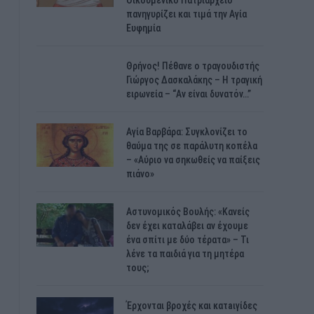
Οικουμενικό Πατριαρχείο
πανηγυρίζει και τιμά την Αγία
Ευφημία
Θρήνος! Πέθανε ο τραγουδιστής
Γιώργος Δασκαλάκης – Η τραγική
ειρωνεία – “Αν είναι δυνατόν…”
Αγία Βαρβάρα: Συγκλονίζει το
θαύμα της σε παράλυτη κοπέλα
– «Αύριο να σηκωθείς να παίξεις
πιάνο»
Αστυνομικός Bουλής: «Κανείς
δεν έχει καταλάβει αν έχουμε
ένα σπίτι με δύο τέρατα» – Τι
λένε τα παιδιά για τη μητέρα
τους;
Έρχονται βροχές και κατaιγίδες