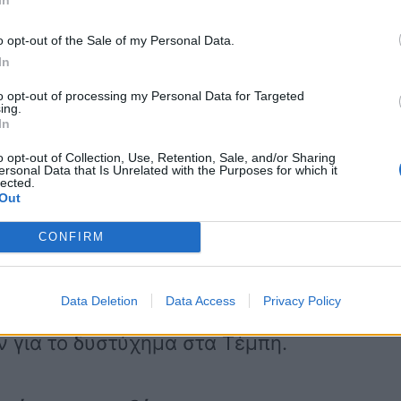
έρα θα κινηθούν οι διαδικασίες. Θα
νωμοσύνες, από την πλευρά μας να
o opt-out of the Sale of my Personal Data.
In
 για να έχουμε κι εμείς άποψη του τι
to opt-out of processing my Personal Data for Targeted
ο θέμα των τελευταίων ημερών, που δεν
ing.
In
 τι μετέφερε το εμπορικό τρένο. Έχουμε
o opt-out of Collection, Use, Retention, Sale, and/or Sharing
ersonal Data that Is Unrelated with the Purposes for which it
 την εμπειρία μου το λέω, θα πρέπει
lected.
Out
μπλήρωσε.
CONFIRM
κοίνωσε η Hellenic Train
Data Deletion
Data Access
Privacy Policy
Train έκανε γνωστό πως θα προχωρήσει
 για το δυστύχημα στα Τέμπη.