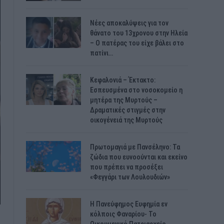
Νέες αποκαλύψεις για τον
θάνατο του 13χρονου στην Ηλεία
– Ο πατέρας του είχε βάλει στο
πατίνι…
Κεφαλονιά – Έκτακτο:
Εσπευσμένα στο νοσοκομείο η
μητέρα της Μυρτούς –
Δραματικές στιγμές στην
οικογένειά της Μυρτούς
Πρωτομαγιά με Πανσέληνο: Τα
ζώδια που ευνοούνται και εκείνο
που πρέπει να προσέξει
«Φεγγάρι των Λουλουδιών»
H Πανεύφημος Ευφημία εν
κόλποις Φαναρίου- Το