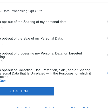
 χρόνος που μπορεί να συμβεί η Νόσος
l Data Processing Opt Outs
πόμενα δευτερόλεπτα ή μετά από πολλά
o opt-out of the Sharing of my personal data.
In
 να έχουμε μοντέλα που να
o opt-out of the Sale of my Personal Data.
όμενη πανδημία.
In
to opt-out of processing my Personal Data for Targeted
ε εμπειρία, εκπαίδευση και
ing.
In
πειδή πλανήτης έχει περάσει πανδημίες,
o opt-out of Collection, Use, Retention, Sale, and/or Sharing
ersonal Data that Is Unrelated with the Purposes for which it
ι το γεγονός και να δημιουργείται έτσι
lected.
Out
ση ότι δεν θα ξανασυμβεί αυτό»,
CONFIRM