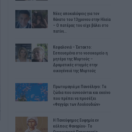
Νέες αποκαλύψεις για τον
θάνατο του 13χρονου στην Ηλεία
– Ο πατέρας του είχε βάλει στο
πατίνι…
Κεφαλονιά – Έκτακτο:
Εσπευσμένα στο νοσοκομείο η
μητέρα της Μυρτούς –
Δραματικές στιγμές στην
οικογένειά της Μυρτούς
Πρωτομαγιά με Πανσέληνο: Τα
ζώδια που ευνοούνται και εκείνο
που πρέπει να προσέξει
«Φεγγάρι των Λουλουδιών»
H Πανεύφημος Ευφημία εν
κόλποις Φαναρίου- Το