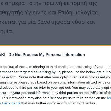
ησε σήμερα , στην πρωινή εκπομπή της
αθηγητής Υγιεινής και Επιδημιολογίας ,
κειται για μία θανατηφόρα νόσο και
ημία.
ο Γκίκας Μαγιορκίνης τόνισε ότι «δεν
ΚΙ -
Do Not Process My Personal Information
ενάριο αυτό αλλά είναι πιθανό, σαν να
to opt-out of the sale, sharing to third parties, or processing of your per
 Ξέρουμε ότι κάποια στιγμή θα συμβεί.
formation for targeted advertising by us, please use the below opt-out s
 συμβαίνουν ξανά και ξανά και πρέπει
r selection. Please note that after your opt-out request is processed y
eing interest-based ads based on personal information utilized by us or
χεδιάζουμε το σύστημα υγείας και τις
disclosed to third parties prior to your opt-out. You may separately opt-
losure of your personal information by third parties on the IAB’s list of
ονομικό προσωπικό θέλει πάνω από
. This information may also be disclosed by us to third parties on the
IA
Participants
that may further disclose it to other third parties.
.