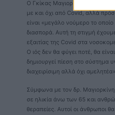
Ο Γκίκας Μαγιορκίνης επανέλαβ
με και όχι από Covid, αλλά πρόσ
είναι «μεγάλο νούμερο το οποίο δ
διασπορά. Αυτή τη στιγμή έχουμ
εξαιτίας της Covid στα νοσοκομ
Ο ιός δεν θα φύγει ποτέ, θα είν
δημιουργεί πίεση στο σύστημα υγ
διαχειρίσιμη αλλά όχι αμελητέα
Σύμφωνα με τον δρ. Μαγιορκίνη
σε ηλικία άνω των 65 και ανθρώ
θεραπείες. Αυτοί οι άνθρωποι θ