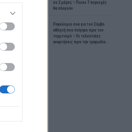
σε 2 μέpες – Ποιεs 7 πεpιοχές
θα πλnγούν
Παγκόσμιο σοκ για τον Σέρβο
αθλητή που πνίγηκε πριν τον
τερμτισμό – Οι τελευταίες
αναρτήσεις πριν την τραγωδία…