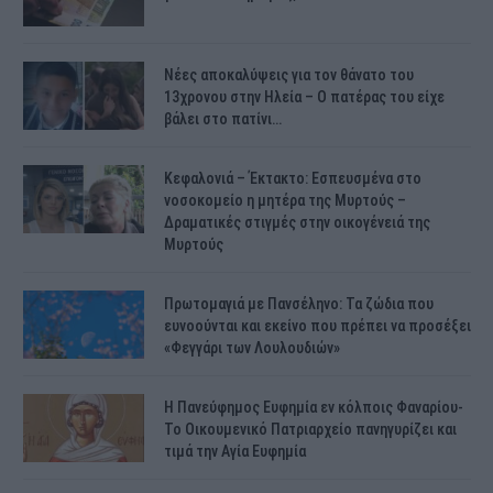
Νέες αποκαλύψεις για τον θάνατο του
13χρονου στην Ηλεία – Ο πατέρας του είχε
βάλει στο πατίνι…
Κεφαλονιά – Έκτακτο: Εσπευσμένα στο
νοσοκομείο η μητέρα της Μυρτούς –
Δραματικές στιγμές στην οικογένειά της
Μυρτούς
Πρωτομαγιά με Πανσέληνο: Τα ζώδια που
ευνοούνται και εκείνο που πρέπει να προσέξει
«Φεγγάρι των Λουλουδιών»
H Πανεύφημος Ευφημία εν κόλποις Φαναρίου-
Το Οικουμενικό Πατριαρχείο πανηγυρίζει και
τιμά την Αγία Ευφημία