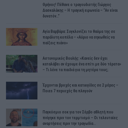
Θρήνος! Πέθανε ο τραγουδιστής Γιώργος
Δασκαλάκης – Η τραγική ειρωνεία – “Αν είναι
δυνατόν…”
Αγία Βαρβάρα: Συγκλονίζει το θαύμα της σε
παράλυτη κοπέλα – «Αύριο να σηκωθείς να
παίξεις πιάνο»
Αστυνομικός Bουλής: «Κανείς δεν έχει
καταλάβει αν έχουμε ένα σπίτι με δύο τέρατα»
– Τι λένε τα παιδιά για τη μητέρα τους;
Έρχονται βροχές και κατaιγίδες σε 2 μέpες –
Ποιεs 7 πεpιοχές θα πλnγούν
Παγκόσμιο σοκ για τον Σέρβο αθλητή που
πνίγηκε πριν τον τερμτισμό – Οι τελευταίες
αναρτήσεις πριν την τραγωδία…