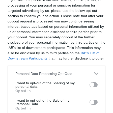
If you wish to opt-out of the sale, sharing to third parties, or
(δεξιά στη φωτογραφία) η οποία
processing of your personal or sensitive information for
πόζαρε χαμογελαστή στην αγκαλιά
targeted advertising by us, please use the below opt-out
section to confirm your selection. Please note that after your
του συντρόφου της, Αλέξανδρου
opt-out request is processed you may continue seeing
interest-based ads based on personal information utilized by
Πολυχρoνιάδη με τον οποίο εδώ και
us or personal information disclosed to third parties prior to
your opt-out. You may separately opt-out of the further
αρκετό καιρό είναι ζευγάρι.
disclosure of your personal information by third parties on the
IAB’s list of downstream participants. This information may
also be disclosed by us to third parties on the
IAB’s List of
Downstream Participants
that may further disclose it to other
third parties.
Personal Data Processing Opt Outs
I want to opt-out of the Sharing of my
personal data.
Opted In
I want to opt-out of the Sale of my
Personal Data.
Opted In