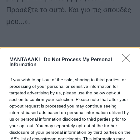
Προσέξτε το αυτό. Και για τις σπουδές
μου…».
ΜΑΝΤΑΛΑΚΙ -
Do Not Process My Personal
Information
Η Ελένη Χατζίδου, που έμεινε σιωπηλή
στη μεγαλύτερη διάρκεια της
If you wish to opt-out of the sale, sharing to third parties, or
processing of your personal or sensitive information for
παρέμβασης της Ειρήνης Χειρδάρη,
targeted advertising by us, please use the below opt-out
section to confirm your selection. Please note that after your
είπε μετά: «Κοιτάξτε, πολύ καλά
opt-out request is processed you may continue seeing
interest-based ads based on personal information utilized by
έκανε και τοποθετήθηκε, αλλά εμένα
us or personal information disclosed to third parties prior to
δεν μου αρέσει που λένε ότι κόβουμε
your opt-out. You may separately opt-out of the further
disclosure of your personal information by third parties on the
και ράβουμε και βγάζουν άλλα
IAB’s list of downstream participants. This information may