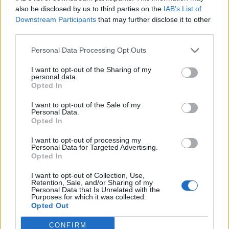
also be disclosed by us to third parties on the
IAB’s List of
νοήματα. Θα ήθελα κάποια στιγμή να
Downstream Participants
that may further disclose it to other
third parties.
δούμε όλο το κομμάτι της
Personal Data Processing Opt Outs
συνέντευξης, ακόμα και αυτό που
I want to opt-out of the Sharing of my
κόπηκε για να καταλάβει και ο
personal data.
Opted In
κόσμος μόνος του…».
I want to opt-out of the Sale of my
Personal Data.
Opted In
Ο Ετεοκλής Παύλου είπε από την
I want to opt-out of processing my
Personal Data for Targeted Advertising.
πλευρά του: «Ποτέ μα ποτέ δεν
Opted In
κόβεται και δεν ράβεται τίποτα με
I want to opt-out of Collection, Use,
Retention, Sale, and/or Sharing of my
σκοπό να νιώσει κάποιος άβολα, αυτό
Personal Data that Is Unrelated with the
Purposes for which it was collected.
Opted Out
είναι αδιαπραγμάτευτο. Τώρα, αν
κάποιος ακούει κάτι και εκείνη τη
CONFIRM