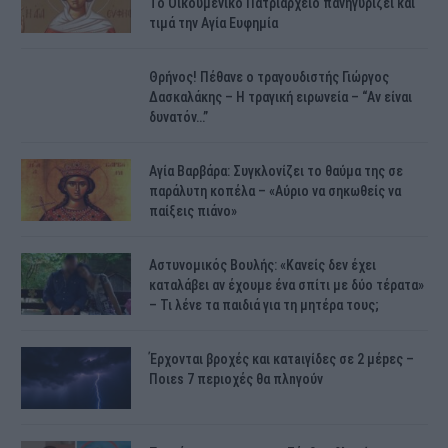
Το Οικουμενικό Πατριαρχείο πανηγυρίζει και
τιμά την Αγία Ευφημία
Θρήνος! Πέθανε ο τραγουδιστής Γιώργος
Δασκαλάκης – Η τραγική ειρωνεία – “Αν είναι
δυνατόν…”
Αγία Βαρβάρα: Συγκλονίζει το θαύμα της σε
παράλυτη κοπέλα – «Αύριο να σηκωθείς να
παίξεις πιάνο»
Αστυνομικός Bουλής: «Κανείς δεν έχει
καταλάβει αν έχουμε ένα σπίτι με δύο τέρατα»
– Τι λένε τα παιδιά για τη μητέρα τους;
Έρχονται βροχές και κατaιγίδες σε 2 μέpες –
Ποιεs 7 πεpιοχές θα πλnγούν