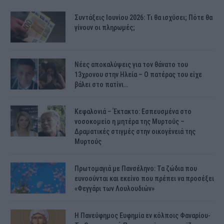
Συντάξεις Ιουνίου 2026: Τι θα ισχύσει; Πότε θα
γίνουν οι πληρωμές;
Νέες αποκαλύψεις για τον θάνατο του
13χρονου στην Ηλεία – Ο πατέρας του είχε
βάλει στο πατίνι…
Κεφαλονιά – Έκτακτο: Εσπευσμένα στο
νοσοκομείο η μητέρα της Μυρτούς –
Δραματικές στιγμές στην οικογένειά της
Μυρτούς
Πρωτομαγιά με Πανσέληνο: Τα ζώδια που
ευνοούνται και εκείνο που πρέπει να προσέξει
«Φεγγάρι των Λουλουδιών»
H Πανεύφημος Ευφημία εν κόλποις Φαναρίου-