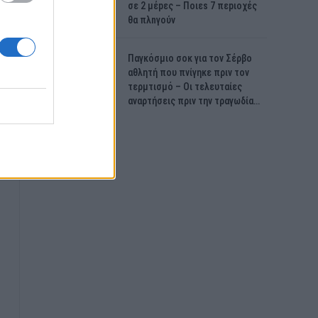
σε 2 μέpες – Ποιεs 7 πεpιοχές
θα πλnγούν
Παγκόσμιο σοκ για τον Σέρβο
αθλητή που πνίγηκε πριν τον
τερμτισμό – Οι τελευταίες
αναρτήσεις πριν την τραγωδία…