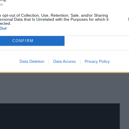
In
o opt-out of Collection, Use, Retention, Sale, and/or Sharing
ersonal Data that Is Unrelated with the Purposes for which it
χρώμα που φορούν όλες οι κυρίες,
lected.
Out
τήρησες;
CONFIRM
στη συνέχεια γιατί κάποτε το άσπρο
Data Deletion
Data Access
Privacy Policy
ραση.