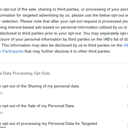
της Φαίης Μαυραγάνη και της Μαρίας
to opt-out of the sale, sharing to third parties, or processing of your per
ανάμεσα στον Νίκο Χατζηνικολάου
formation for targeted advertising by us, please use the below opt-out s
r selection. Please note that after your opt-out request is processed y
 εκλογές 2023 , έδωσαν την αφορμή
eing interest-based ads based on personal information utilized by us or
disclosed to third parties prior to your opt-out. You may separately opt-
ένα επικό σχόλιο στον αέρα.
losure of your personal information by third parties on the IAB’s list of
. This information may also be disclosed by us to third parties on the
IA
Participants
that may further disclose it to other third parties.
l Data Processing Opt Outs
ε την κατάσταση 17:00 – 19:00, γιατί
o opt-out of the Sharing of my personal data.
λέω τα δικά μου, μου επιτρέπετε…
In
 καλύτερα από εμένα. Κάθισες δίπλα
o opt-out of the Sale of my Personal Data.
In
to opt-out of processing my Personal Data for Targeted
ing.