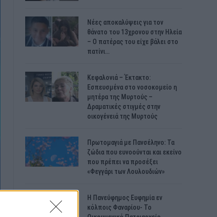
Νέες αποκαλύψεις για τον
θάνατο του 13χρονου στην Ηλεία
– Ο πατέρας του είχε βάλει στο
πατίνι…
Κεφαλονιά – Έκτακτο:
Εσπευσμένα στο νοσοκομείο η
μητέρα της Μυρτούς –
Δραματικές στιγμές στην
οικογένειά της Μυρτούς
Πρωτομαγιά με Πανσέληνο: Τα
ζώδια που ευνοούνται και εκείνο
που πρέπει να προσέξει
«Φεγγάρι των Λουλουδιών»
H Πανεύφημος Ευφημία εν
κόλποις Φαναρίου- Το