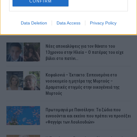
CONFIRM
Συντάξεις Ιουνίου 2026: Τι θα ισχύσει; Πότε θα
Data Deletion
Data Access
Privacy Policy
γίνουν οι πληρωμές;
Νέες αποκαλύψεις για τον θάνατο του
13χρονου στην Ηλεία – Ο πατέρας του είχε
βάλει στο πατίνι…
Κεφαλονιά – Έκτακτο: Εσπευσμένα στο
νοσοκομείο η μητέρα της Μυρτούς –
Δραματικές στιγμές στην οικογένειά της
Μυρτούς
Πρωτομαγιά με Πανσέληνο: Τα ζώδια που
ευνοούνται και εκείνο που πρέπει να προσέξει
«Φεγγάρι των Λουλουδιών»