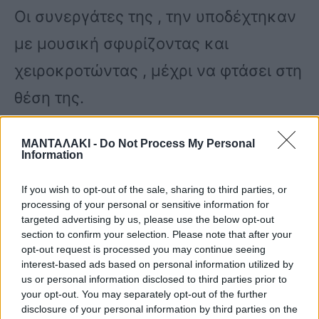
Οι συνεργάτες της , την υποδέχτηκαν
με μουσική σφυρίζοντας και
χειροκροτώντας , μέχρι να φτάσει στη
θέση της.
ΜΑΝΤΑΛΑΚΙ -
Do Not Process My Personal
Information
If you wish to opt-out of the sale, sharing to third parties, or
«Έγινε κάτι που δεν ξέρω; Δεν είμαι
processing of your personal or sensitive information for
targeted advertising by us, please use the below opt-out
και μακριά, δυομιση βήματα είναι το
section to confirm your selection. Please note that after your
opt-out request is processed you may continue seeing
καμαρίνι. Τόσο χορευτικό που με
interest-based ads based on personal information utilized by
είδατε να έρχομαι; Μπας και
us or personal information disclosed to third parties prior to
your opt-out. You may separately opt-out of the further
επηρεαστήκατε από την Eurovision
disclosure of your personal information by third parties on the