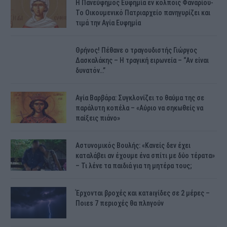
H Πανεύφημος Ευφημία εν κόλποις Φαναρίου-
Το Οικουμενικό Πατριαρχείο πανηγυρίζει και
τιμά την Αγία Ευφημία
Θρήνος! Πέθανε ο τραγουδιστής Γιώργος
Δασκαλάκης – Η τραγική ειρωνεία – “Αν είναι
δυνατόν…”
Αγία Βαρβάρα: Συγκλονίζει το θαύμα της σε
παράλυτη κοπέλα – «Αύριο να σηκωθείς να
παίξεις πιάνο»
Αστυνομικός Bουλής: «Κανείς δεν έχει
καταλάβει αν έχουμε ένα σπίτι με δύο τέρατα»
– Τι λένε τα παιδιά για τη μητέρα τους;
Έρχονται βροχές και κατaιγίδες σε 2 μέpες –
Ποιεs 7 πεpιοχές θα πλnγούν