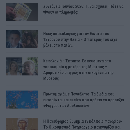
Συντάξεις Ιουνίου 2026: Τι θα ισχύσει; Πότε θα
γίνουν οι πληρωμές;
Νέες αποκαλύψεις για τον θάνατο του
13χρονου στην Ηλεία – Ο πατέρας του είχε
βάλει στο πατίνι…
Κεφαλονιά – Έκτακτο: Εσπευσμένα στο
νοσοκομείο η μητέρα της Μυρτούς –
Δραματικές στιγμές στην οικογένειά της
Μυρτούς
Πρωτομαγιά με Πανσέληνο: Τα ζώδια που
ευνοούνται και εκείνο που πρέπει να προσέξει
«Φεγγάρι των Λουλουδιών»
H Πανεύφημος Ευφημία εν κόλποις Φαναρίου-
Το Οικουμενικό Πατριαρχείο πανηγυρίζει και