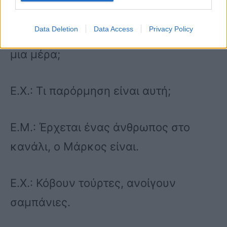
Data Deletion
Data Access
Privacy Policy
Δ.ΟΥ.: Δεν μπορούν να περιμένουν
μια μέρα;
Ε.Χ.: Τι παρόρμηση είναι αυτή;
Ε.Μ.: Έρχεται ένας άνθρωπος στο
κανάλι, ο Μάρκος είναι.
Ε.Χ.: Κόβουν τούρτες, ανοίγουν
σαμπάνιες.