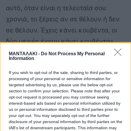
αυτό, όταν είναι η τελευταία σου
χρονιά, το ξέρεις αν σε θέλουν ή δεν
σε θέλουν. Έχεις κάνει κουβέντα, οι
δύο μεριές έχουν κάνει κουβέντα».
ΜΑΝΤΑΛΑΚΙ -
Do Not Process My Personal
Information
Ο Δημήτρης Ουγγαρέζος απάντησε:
«Δεν μπορείς να ελέγξεις το ότι
If you wish to opt-out of the sale, sharing to third parties, or
processing of your personal or sensitive information for
ανακοινώθηκε στον αέρα. Κι επειδή
targeted advertising by us, please use the below opt-out
section to confirm your selection. Please note that after your
είχαν έτοιμη την ανακοίνωση του
opt-out request is processed you may continue seeing
interest-based ads based on personal information utilized by
Μάρκου, είχαν όντως κλείσει,
us or personal information disclosed to third parties prior to
your opt-out. You may separately opt-out of the further
έσπευσαν να το κάνουν. Αν με ρωτάς,
disclosure of your personal information by third parties on the
και επικοινωνιακά είναι σφάλμα διότι
IAB’s list of downstream participants. This information may