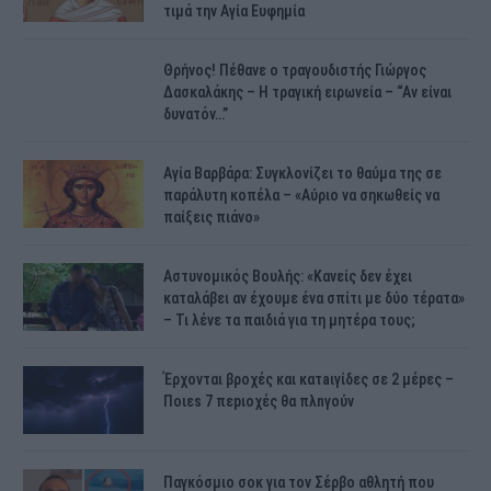
τιμά την Αγία Ευφημία
Θρήνος! Πέθανε ο τραγουδιστής Γιώργος
Δασκαλάκης – Η τραγική ειρωνεία – “Αν είναι
δυνατόν…”
Αγία Βαρβάρα: Συγκλονίζει το θαύμα της σε
παράλυτη κοπέλα – «Αύριο να σηκωθείς να
παίξεις πιάνο»
Αστυνομικός Bουλής: «Κανείς δεν έχει
καταλάβει αν έχουμε ένα σπίτι με δύο τέρατα»
– Τι λένε τα παιδιά για τη μητέρα τους;
Έρχονται βροχές και κατaιγίδες σε 2 μέpες –
Ποιεs 7 πεpιοχές θα πλnγούν
Παγκόσμιο σοκ για τον Σέρβο αθλητή που