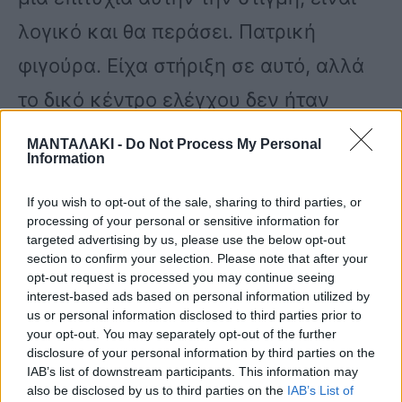
λογικό και θα περάσει. Πατρική
φιγούρα. Είχα στήριξη σε αυτό, αλλά
το δικό κέντρο ελέγχου δεν ήταν
δυνατό ακόμα. Μιλώ με όλους αυτούς
ΜΑΝΤΑΛΑΚΙ -
Do Not Process My Personal
Information
κανονικά και κάποιοι μου έχουν
ζητήσει και δημόσια συγγνώμη. Είναι
If you wish to opt-out of the sale, sharing to third parties, or
processing of your personal or sensitive information for
στο παρελθόν όλα αυτά, 18 χρόνια
targeted advertising by us, please use the below opt-out
section to confirm your selection. Please note that after your
πριν. Παραγράφονται. Εδώ
opt-out request is processed you may continue seeing
interest-based ads based on personal information utilized by
παραγράφονται εγκλήματα μετά από
us or personal information disclosed to third parties prior to
your opt-out. You may separately opt-out of the further
15 χρόνια» συμπλήρωσε η Ελεονώρα
disclosure of your personal information by third parties on the
Μελέτη.
IAB’s list of downstream participants. This information may
also be disclosed by us to third parties on the
IAB’s List of