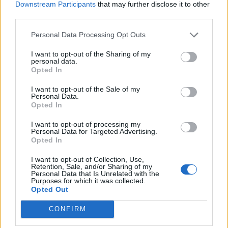
Downstream Participants
that may further disclose it to other
third parties.
Personal Data Processing Opt Outs
I want to opt-out of the Sharing of my
Παρακάτω συνέχισε για το bullying
personal data.
Opted In
που δεχόταν εκείνη την περίοδο: «Το
I want to opt-out of the Sale of my
είχα υποστεί γιατί ήμουν ένα κορίτσι
Personal Data.
Opted In
27 ετών, που βρέθηκε να
I want to opt-out of processing my
Personal Data for Targeted Advertising.
αναλαμβάνει τον Πρωινό Καφέ, τον
Opted In
οποίο έκανε πριν η βασίλισσα Ελένη
I want to opt-out of Collection, Use,
Retention, Sale, and/or Sharing of my
Μενεγάκη μέχρι τότε κι ουσιαστικά
Personal Data that Is Unrelated with the
Purposes for which it was collected.
Opted Out
αυτό ενοχλούσε. Ποια είναι αυτή; Γιατί
αυτή κι όχι άλλη; Δεν υπήρχε κάποιος
CONFIRM