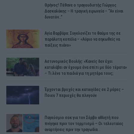
Θρήνος! Πέθανε ο τραγουδιστής Γιώργος
Δασκαλάκης – Η τραγική ειρωνεία – “Αν είναι
δυνατόν…”
Αγία Βαρβάρα: Συγκλονίζει το θαύμα της σε
παράλυτη κοπέλα – «Αύριο να σηκωθείς να
παίξεις πιάνο»
Αστυνομικός Bουλής: «Κανείς δεν έχει
καταλάβει αν έχουμε ένα σπίτι με δύο τέρατα»
– Τι λένε τα παιδιά για τη μητέρα τους;
Έρχονται βροχές και κατaιγίδες σε 2 μέpες –
Ποιεs 7 πεpιοχές θα πλnγούν
Παγκόσμιο σοκ για τον Σέρβο αθλητή που
πνίγηκε πριν τον τερμτισμό – Οι τελευταίες
αναρτήσεις πριν την τραγωδία…