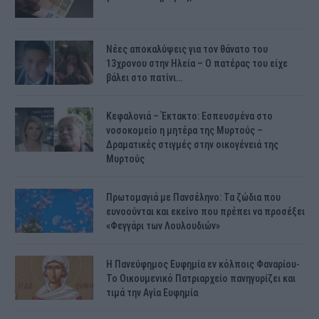
Νέες αποκαλύψεις για τον θάνατο του
13χρονου στην Ηλεία – Ο πατέρας του είχε
βάλει στο πατίνι…
Κεφαλονιά – Έκτακτο: Εσπευσμένα στο
νοσοκομείο η μητέρα της Μυρτούς –
Δραματικές στιγμές στην οικογένειά της
Μυρτούς
Πρωτομαγιά με Πανσέληνο: Τα ζώδια που
ευνοούνται και εκείνο που πρέπει να προσέξει
«Φεγγάρι των Λουλουδιών»
H Πανεύφημος Ευφημία εν κόλποις Φαναρίου-
Το Οικουμενικό Πατριαρχείο πανηγυρίζει και
τιμά την Αγία Ευφημία