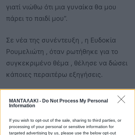
γιατί νιώθω ότι μια γυναίκα θα μου
πάρει το παιδί μου”.
Σε νέα της συνέντευξη , η Ευδοκία
Ρουμελιώτη , όταν ρωτήθηκε για το
συγκεκριμένο θέμα , θέλησε να δώσει
κάποιες περαιτέρω εξηγήσεις.
“Δεν ήταν αυτή η δήλωση. Αυτό έγινε
ΜΑΝΤΑΛΑΚΙ -
Do Not Process My Personal
Information
με πάρα πολύ χιούμορ, με πάρα πολλή
πλάκα και ξαφνικά εγώ βλέπω στα
If you wish to opt-out of the sale, sharing to third parties, or
processing of your personal or sensitive information for
περιοδικά τίτλους: η Ευδοκία
targeted advertising by us, please use the below opt-out