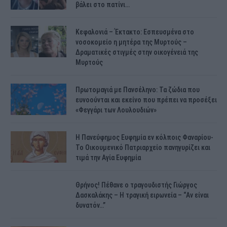
βάλει στο πατίνι…
Κεφαλονιά – Έκτακτο: Εσπευσμένα στο
νοσοκομείο η μητέρα της Μυρτούς –
Δραματικές στιγμές στην οικογένειά της
Μυρτούς
Πρωτομαγιά με Πανσέληνο: Τα ζώδια που
ευνοούνται και εκείνο που πρέπει να προσέξει
«Φεγγάρι των Λουλουδιών»
H Πανεύφημος Ευφημία εν κόλποις Φαναρίου-
Το Οικουμενικό Πατριαρχείο πανηγυρίζει και
τιμά την Αγία Ευφημία
Θρήνος! Πέθανε ο τραγουδιστής Γιώργος
Δασκαλάκης – Η τραγική ειρωνεία – “Αν είναι
δυνατόν…”