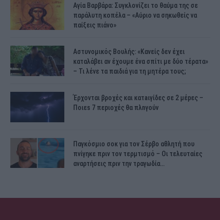
Αγία Βαρβάρα: Συγκλονίζει το θαύμα της σε
παράλυτη κοπέλα – «Αύριο να σηκωθείς να
παίξεις πιάνο»
Αστυνομικός Bουλής: «Κανείς δεν έχει
καταλάβει αν έχουμε ένα σπίτι με δύο τέρατα»
– Τι λένε τα παιδιά για τη μητέρα τους;
Έρχονται βροχές και κατaιγίδες σε 2 μέpες –
Ποιεs 7 πεpιοχές θα πλnγούν
Παγκόσμιο σοκ για τον Σέρβο αθλητή που
πνίγηκε πριν τον τερμτισμό – Οι τελευταίες
αναρτήσεις πριν την τραγωδία…