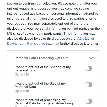
section to confirm your selection. Please note that after your
Ρουμελιώτη μισεί όλες τις γυναίκες, οι
opt-out request is processed you may continue seeing
interest-based ads based on personal information utilized by
οποίες εν δυνάμει θα γίνουν σύζυγοι
us or personal information disclosed to third parties prior to
του γιου της.
your opt-out. You may separately opt-out of the further
disclosure of your personal information by third parties on the
IAB’s list of downstream participants. This information may
also be disclosed by us to third parties on the
IAB’s List of
Θύμωσα με αυτό πάρα πολύ, γιατί
Downstream Participants
that may further disclose it to other
third parties.
είναι πολύ άσχημο να απομονώνεις
κάτι. Είναι αδύνατον να μη διακρίνει
Personal Data Processing Opt Outs
I want to opt-out of the Sharing of my
κάποιος την πλάκα και μετά αυτό να
personal data.
Opted In
βγαίνει ως ένας τίτλος και να τον
I want to opt-out of the Sale of my
βλέπεις στα περιοδικά. Δεν είναι
Personal Data.
Opted In
καθόλου ωραίο”, είπε η Ευδοκία
I want to opt-out of processing my
Personal Data for Targeted Advertising.
Ρουμελιώτη.