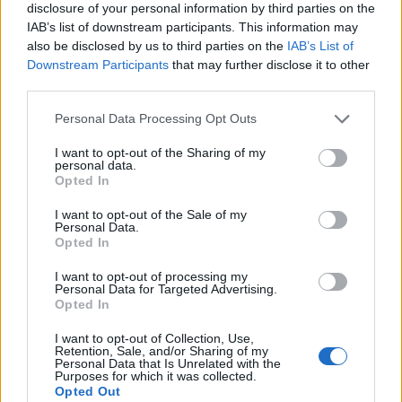
disclosure of your personal information by third parties on the
απομόνωσης με το μυαλό μας.
IAB’s list of downstream participants. This information may
also be disclosed by us to third parties on the
IAB’s List of
Εννοείται σε πτήση, σε πτήση λέμε»,
Downstream Participants
that may further disclose it to other
third parties.
είπε η Ελένη Μενεγάκη.
Personal Data Processing Opt Outs
I want to opt-out of the Sharing of my
Δείτε το βίντεο:
personal data.
Opted In
I want to opt-out of the Sale of my
Personal Data.
Opted In
I want to opt-out of processing my
Personal Data for Targeted Advertising.
Opted In
I want to opt-out of Collection, Use,
Retention, Sale, and/or Sharing of my
Personal Data that Is Unrelated with the
Purposes for which it was collected.
Opted Out