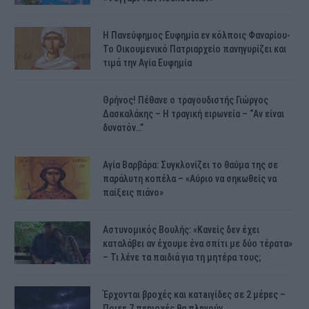
H Πανεύφημος Ευφημία εν κόλποις Φαναρίου-
Το Οικουμενικό Πατριαρχείο πανηγυρίζει και
τιμά την Αγία Ευφημία
Θρήνος! Πέθανε ο τραγουδιστής Γιώργος
Δασκαλάκης – Η τραγική ειρωνεία – “Αν είναι
δυνατόν…”
Αγία Βαρβάρα: Συγκλονίζει το θαύμα της σε
παράλυτη κοπέλα – «Αύριο να σηκωθείς να
παίξεις πιάνο»
Αστυνομικός Bουλής: «Κανείς δεν έχει
καταλάβει αν έχουμε ένα σπίτι με δύο τέρατα»
– Τι λένε τα παιδιά για τη μητέρα τους;
Έρχονται βροχές και κατaιγίδες σε 2 μέpες –
Ποιεs 7 πεpιοχές θα πλnγούν