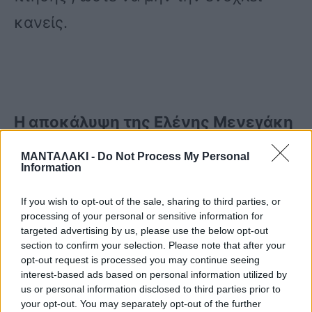
κανείς.
Η αποκάλυψη της Ελένης Μενεγάκη
για το κινητό της τηλέφωνο
ΜΑΝΤΑΛΑΚΙ -
Do Not Process My Personal
Information
«Εγώ όταν είμαι στο σπίτι πάω και το
βάζω το κινητό εκεί που λέει ότι είμαι
If you wish to opt-out of the sale, sharing to third parties, or
processing of your personal or sensitive information for
σε πτήση. Και αυτό το κεφάλι πρέπει
targeted advertising by us, please use the below opt-out
section to confirm your selection. Please note that after your
λίγο να χαλαρώνει, να είναι με την
opt-out request is processed you may continue seeing
interest-based ads based on personal information utilized by
οικογένειά του, να είναι μόνο του
us or personal information disclosed to third parties prior to
your opt-out. You may separately opt-out of the further
λίγο. Θέλουμε και στιγμές