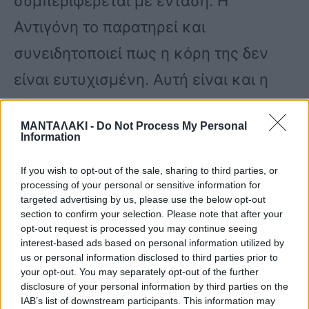
συμπεριφέρεται με ένταση. Η
Αντιγόνη το παρατηρεί και
συνειδητοποιεί πως η κόρη της δεν
είναι ευτυχισμένη. Αυτή είναι και η
ευκαιρία που περίμενε, για να την
ΜΑΝΤΑΛΑΚΙ -
Do Not Process My Personal
πάρει πίσω!
Information
If you wish to opt-out of the sale, sharing to third parties, or
Με θράσος, η Αντιγόνη ανακοινώνει
processing of your personal or sensitive information for
targeted advertising by us, please use the below opt-out
στην οικογένεια πως ήρθε η ώρα να
section to confirm your selection. Please note that after your
opt-out request is processed you may continue seeing
έρθει η αλήθεια στο φως, στην γη της
interest-based ads based on personal information utilized by
ελιάς. «Τώρα που θα κάνετε το δικό
us or personal information disclosed to third parties prior to
your opt-out. You may separately opt-out of the further
σας παιδί, ήρθε η ώρα να πάρω το δικό
disclosure of your personal information by third parties on the
IAB’s list of downstream participants. This information may