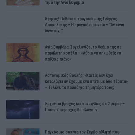
τιμά την Αγία Ευφημία
Θρήνος! Πέθανε ο τραγουδιστής Γιώργος
Δασκαλάκης – Η τραγική ειρωνεία – “Αν είναι
δυνατόν…”
Αγία Βαρβάρα: Συγκλονίζει το θαύμα της σε
παράλυτη κοπέλα – «Αύριο να σηκωθείς να
παίξεις πιάνο»
Αστυνομικός Bουλής: «Κανείς δεν έχει
καταλάβει αν έχουμε ένα σπίτι με δύο τέρατα»
– Τι λένε τα παιδιά για τη μητέρα τους;
Έρχονται βροχές και κατaιγίδες σε 2 μέpες –
Ποιεs 7 πεpιοχές θα πλnγούν
Παγκόσμιο σοκ για τον Σέρβο αθλητή που