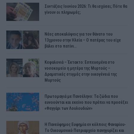
Συντάξεις Ιουνίου 2026: Τι θα ισχύσει; Πότε θα
γίνουν οι πληρωμές;
Νέες αποκαλύψεις για τον θάνατο του
13χρονου στην Ηλεία – Ο πατέρας του είχε
βάλει στο πατίνι…
Κεφαλονιά – Έκτακτο: Εσπευσμένα στο
νοσοκομείο η μητέρα της Μυρτούς –
Δραματικές στιγμές στην οικογένειά της
Μυρτούς
Πρωτομαγιά με Πανσέληνο: Τα ζώδια που
ευνοούνται και εκείνο που πρέπει να προσέξει
«Φεγγάρι των Λουλουδιών»
H Πανεύφημος Ευφημία εν κόλποις Φαναρίου-
Το Οικουμενικό Πατριαρχείο πανηγυρίζει και