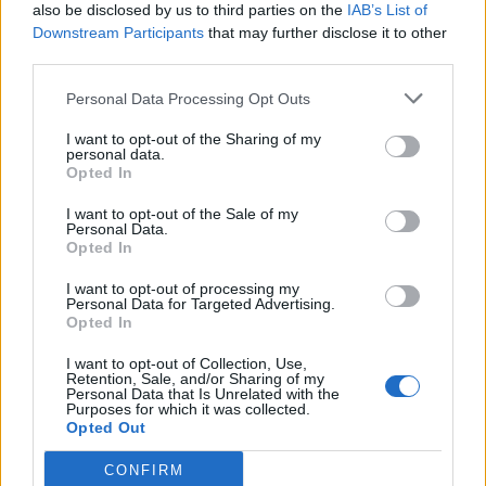
μου πίσω!».
also be disclosed by us to third parties on the
IAB’s List of
Downstream Participants
that may further disclose it to other
third parties.
Η κατάσταση βγαίνει εκτός ελέγχου.
Personal Data Processing Opt Outs
Πώς είναι δυνατόν η Αντιγόνη να
I want to opt-out of the Sharing of my
personal data.
φέρεται τόσο ανώριμα, μπροστά σε
Opted In
ένα τόσο χαρούμενο γεγονός; Ο
I want to opt-out of the Sale of my
Personal Data.
Μάνος και ο Ισίδωρος
Opted In
δυσανασχετούν, ενώ η μικρή
I want to opt-out of processing my
Personal Data for Targeted Advertising.
Opted In
Αγγελική βρίσκει παρηγοριά στη θεία
I want to opt-out of Collection, Use,
της.. Αυτό είναι και το γεγονός που
Retention, Sale, and/or Sharing of my
Personal Data that Is Unrelated with the
της δίνει ελπίδα, για να την
Purposes for which it was collected.
Opted Out
διεκδικήσει.
CONFIRM