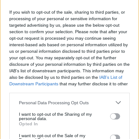
πλευρά της είναι υποψήφια με τον
ΣΥΡΙΖΑ, τόνισε πως πρέπει να γίνει
If you wish to opt-out of the sale, sharing to third parties, or
processing of your personal or sensitive information for
σεβαστή η απόφαση της Ελένης
targeted advertising by us, please use the below opt-out
section to confirm your selection. Please note that after your
Χρονοπούλου καθώς είναι ένα θέμα
opt-out request is processed you may continue seeing
interest-based ads based on personal information utilized by
ευαίσθητο.
us or personal information disclosed to third parties prior to
your opt-out. You may separately opt-out of the further
disclosure of your personal information by third parties on the
Από την πλευρά της η Ελένη
IAB’s list of downstream participants. This information may
also be disclosed by us to third parties on the
IAB’s List of
Χρονοπούλου, ευχαρίστησε την κυρία
Downstream Participants
that may further disclose it to other
third parties.
Τσαμπάζη για τη στήριξή της και
Personal Data Processing Opt Outs
ανέφερε, «δεν θα ήθελα να σχολιάσω.
I want to opt-out of the Sharing of my
Ό,τι είχα να πω το είπα και το έκανα».
personal data.
Opted In
I want to opt-out of the Sale of my