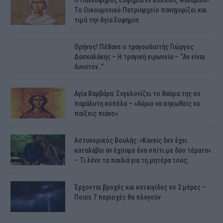
H Πανεύφημος Ευφημία εν κόλποις Φαναρίου-
Το Οικουμενικό Πατριαρχείο πανηγυρίζει και
τιμά την Αγία Ευφημία
Θρήνος! Πέθανε ο τραγουδιστής Γιώργος
Δασκαλάκης – Η τραγική ειρωνεία – “Αν είναι
δυνατόν…”
Αγία Βαρβάρα: Συγκλονίζει το θαύμα της σε
παράλυτη κοπέλα – «Αύριο να σηκωθείς να
παίξεις πιάνο»
Αστυνομικός Bουλής: «Κανείς δεν έχει
καταλάβει αν έχουμε ένα σπίτι με δύο τέρατα»
– Τι λένε τα παιδιά για τη μητέρα τους;
Έρχονται βροχές και κατaιγίδες σε 2 μέpες –
Ποιεs 7 πεpιοχές θα πλnγούν