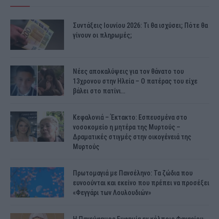
Συντάξεις Ιουνίου 2026: Τι θα ισχύσει; Πότε θα
γίνουν οι πληρωμές;
Νέες αποκαλύψεις για τον θάνατο του
13χρονου στην Ηλεία – Ο πατέρας του είχε
βάλει στο πατίνι…
Κεφαλονιά – Έκτακτο: Εσπευσμένα στο
νοσοκομείο η μητέρα της Μυρτούς –
Δραματικές στιγμές στην οικογένειά της
Μυρτούς
Πρωτομαγιά με Πανσέληνο: Τα ζώδια που
ευνοούνται και εκείνο που πρέπει να προσέξει
«Φεγγάρι των Λουλουδιών»