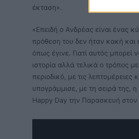
έκταση».
«Επειδή ο Ανδρέας είναι ένας κύ
πρόθεση του δεν ήταν κακή και έ
όπως έγινε. Γιατί αυτός μπορεί 
ιστορία αλλά τελικά ο τρόπος μ
περιοδικό, με τις λεπτομέρειες 
υπογράμμισε, με τη σειρά της, η
Happy Day την Παρασκευή στον 