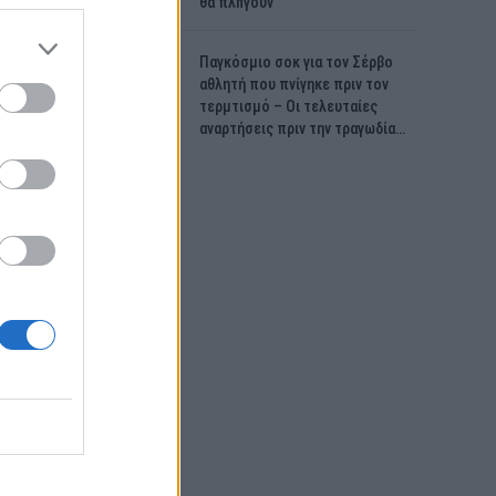
θα πλnγούν
Παγκόσμιο σοκ για τον Σέρβο
αθλητή που πνίγηκε πριν τον
τερμτισμό – Οι τελευταίες
αναρτήσεις πριν την τραγωδία…