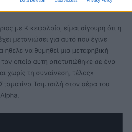
Data Deletion
Data Access
Privacy Policy
ριος με Κ κεφαλαίο, είμαι σίγουρη ότι η
χει μετανιώσει για αυτό που έγινε
να ήθελε να θυμηθεί μια μετεφηβική
ε τον οποίο αυτή αποτυπώθηκε σε ένα
και χωρίς τη συναίνεση, τέλος»
 Σταματίνα Τσιμτσιλή στον αέρα του
Alpha.