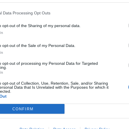
ου εξέλαβα εγώ, ως Τίνα, σε μια καθ’
l Data Processing Opt Outs
αι ότι την άκουσα μουδιασμένη και
o opt-out of the Sharing of my personal data.
ίμαστε όλοι μας».
In
o opt-out of the Sale of my Personal Data.
In
to opt-out of processing my Personal Data for Targeted
ing.
ω πως ήταν χαμογελαστή ή χαλαρή.
In
ι με την Όλγα Τρέμη δυο κουβέντες
o opt-out of Collection, Use, Retention, Sale, and/or Sharing
ersonal Data that Is Unrelated with the Purposes for which it
χαμογελαστή ούτε να διασκεδάζει.
lected.
Out
ος που έχει δεχθεί κατά καιρούς
CONFIRM
ι όλη αυτή η κατάσταση και είναι σε
ε όλο αυτό κι άλλη περαιτέρω