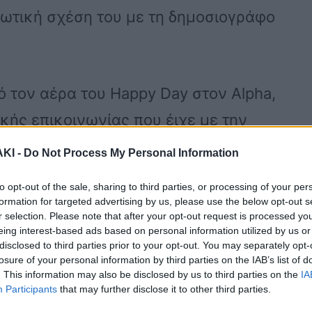
ρωτική σχέση του με τη δημοσιογράφο
 τον αέρα του Happy Day στον Alpha,
κής επικοινωνίας που έιχε με την
σεων του Mega.
ΚΙ -
Do Not Process My Personal Information
to opt-out of the sale, sharing to third parties, or processing of your per
, με πήρε τηλέφωνο γιατί είχαμε
formation for targeted advertising by us, please use the below opt-out s
r selection. Please note that after your opt-out request is processed y
ρα που εκδόθηκε η συνέντευξη και
eing interest-based ads based on personal information utilized by us or
disclosed to third parties prior to your opt-out. You may separately opt-
ε εκείνη τηλέφωνο. Δεν θέλω όμως να
losure of your personal information by third parties on the IAB’s list of
ίεργη κατάσταση, ούτε εξ ονόματος της
. This information may also be disclosed by us to third parties on the
IA
Participants
that may further disclose it to other third parties.
δεια να μιλήσω εξ ονόματος της. Το