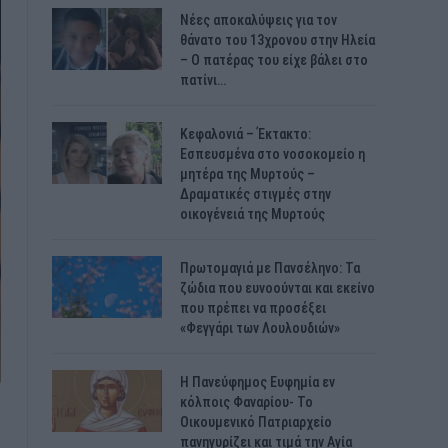
Νέες αποκαλύψεις για τον
θάνατο του 13χρονου στην Ηλεία
– Ο πατέρας του είχε βάλει στο
πατίνι…
Κεφαλονιά – Έκτακτο:
Εσπευσμένα στο νοσοκομείο η
μητέρα της Μυρτούς –
Δραματικές στιγμές στην
οικογένειά της Μυρτούς
Πρωτομαγιά με Πανσέληνο: Τα
ζώδια που ευνοούνται και εκείνο
που πρέπει να προσέξει
«Φεγγάρι των Λουλουδιών»
H Πανεύφημος Ευφημία εν
κόλποις Φαναρίου- Το
Οικουμενικό Πατριαρχείο
πανηγυρίζει και τιμά την Αγία