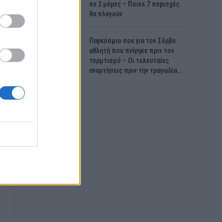
σε 2 μέpες – Ποιεs 7 πεpιοχές
θα πλnγούν
Παγκόσμιο σοκ για τον Σέρβο
αθλητή που πνίγηκε πριν τον
τερμτισμό – Οι τελευταίες
αναρτήσεις πριν την τραγωδία…