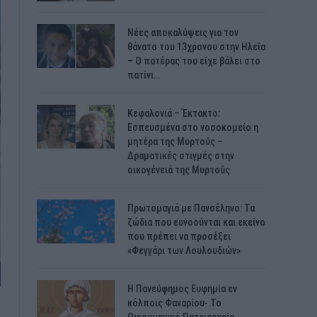
Νέες αποκαλύψεις για τον
θάνατο του 13χρονου στην Ηλεία
– Ο πατέρας του είχε βάλει στο
πατίνι…
Κεφαλονιά – Έκτακτο:
Εσπευσμένα στο νοσοκομείο η
μητέρα της Μυρτούς –
Δραματικές στιγμές στην
οικογένειά της Μυρτούς
Πρωτομαγιά με Πανσέληνο: Τα
ζώδια που ευνοούνται και εκείνο
που πρέπει να προσέξει
«Φεγγάρι των Λουλουδιών»
H Πανεύφημος Ευφημία εν
κόλποις Φαναρίου- Το