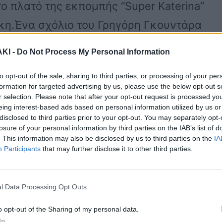
ο πλατό της εκπομπής “Super Katerina”
άκη.Ένα σχόλιο του Γρηγόρη Γκουντάρα
αφορμή για τη διαφωνία της Κατερίνας
ΚΙ -
Do Not Process My Personal Information
to opt-out of the sale, sharing to third parties, or processing of your per
formation for targeted advertising by us, please use the below opt-out s
μου. Δεν μου αρέσει να μιλώ για τρίτους
r selection. Please note that after your opt-out request is processed y
eing interest-based ads based on personal information utilized by us or
ντες. Δεν το κάνω εγώ. Δεν μπορώ να
disclosed to third parties prior to your opt-out. You may separately opt-
losure of your personal information by third parties on the IAB’s list of
 να σχολιάζουμε όλοι τα πάντα είναι
. This information may also be disclosed by us to third parties on the
IA
Participants
that may further disclose it to other third parties.
l Data Processing Opt Outs
τε χρόνια αυτό. Αν δεν το ξέρετε, να
 είμαι άνθρωπος, που είναι τηλεοπτικό
o opt-out of the Sharing of my personal data.
In