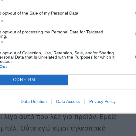
ου θα εμφανιστώ σε εκπομπές και θα
o opt-out of the Sale of my Personal Data.
σω. Δεν μου αρέσει και δεν το κάνω για
In
ου ζωή, ούτε στην τηλεόραση, ούτε
to opt-out of processing my Personal Data for Targeted
ing.
ια καμία τηλεθέαση και για καμία
In
o opt-out of Collection, Use, Retention, Sale, and/or Sharing
ersonal Data that Is Unrelated with the Purposes for which it
lected.
Out
χολιάζω, δεν μου αρέσει και δεν θα το
CONFIRM
 το κατάλληλο προϊόν για την εκπομπή
 θέση» ανέφερε η Σοφία Βογιατζάκη.
Data Deletion
Data Access
Privacy Policy
 λίγο αυτό που λες για προϊόν. Εμείς
μπέλ. Ούτε εγώ είμαι τηλεοπτικό