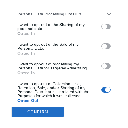
Καινούργιου.
third parties.
Personal Data Processing Opt Outs
«Στο διαζύγιό της, στον πεθερό της.
I want to opt-out of the Sharing of my
personal data.
Όλα αυτά άκυρα», τόνισε η
Opted In
παρουσιάστρια.
I want to opt-out of the Sale of my
Personal Data.
Opted In
«Προσωπικά δεδομένα, τα οποία
I want to opt-out of processing my
Personal Data for Targeted Advertising.
ξαφνικά βγήκαν σε όλα τα γραφεία,
Opted In
που δεν αφορούν κανέναν. Νομίζω
I want to opt-out of Collection, Use,
Retention, Sale, and/or Sharing of my
Personal Data that Is Unrelated with the
ότι ούτε στον κύριο Κούγια θα άρεσε
Purposes for which it was collected.
Opted Out
προσωπικά δεδομένα που θα
CONFIRM
αφορούσαν στο διαζύγιό του, που θα