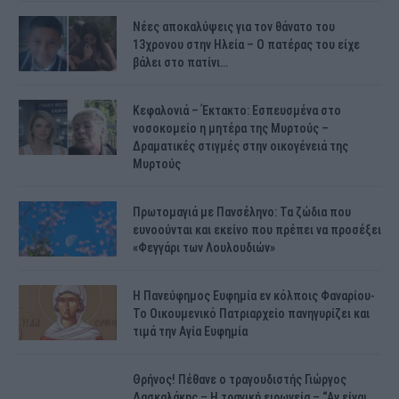
Νέες αποκαλύψεις για τον θάνατο του
13χρονου στην Ηλεία – Ο πατέρας του είχε
βάλει στο πατίνι…
Κεφαλονιά – Έκτακτο: Εσπευσμένα στο
νοσοκομείο η μητέρα της Μυρτούς –
Δραματικές στιγμές στην οικογένειά της
Μυρτούς
Πρωτομαγιά με Πανσέληνο: Τα ζώδια που
ευνοούνται και εκείνο που πρέπει να προσέξει
«Φεγγάρι των Λουλουδιών»
H Πανεύφημος Ευφημία εν κόλποις Φαναρίου-
Το Οικουμενικό Πατριαρχείο πανηγυρίζει και
τιμά την Αγία Ευφημία
Θρήνος! Πέθανε ο τραγουδιστής Γιώργος
Δασκαλάκης – Η τραγική ειρωνεία – “Αν είναι