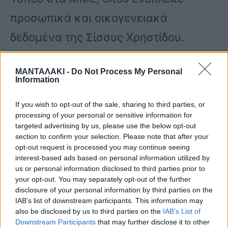
προσωπικά και οικογενειακά
δεδομένα της Σίσσυς Χρηστίδου.
«Εγώ είδα ένα Δελτίο Τύπου που να
ΜΑΝΤΑΛΑΚΙ -
Do Not Process My Personal
Information
αναφέρεται στην προσωπική ζωή της
If you wish to opt-out of the sale, sharing to third parties, or
Σίσσυς Χρηστίδου. Ένα χυδαίο Δελτίο
processing of your personal or sensitive information for
targeted advertising by us, please use the below opt-out
Τύπου που έκανε προσωπική επίθεση
section to confirm your selection. Please note that after your
opt-out request is processed you may continue seeing
και έλεγε ταυτόχρονα πολλές
interest-based ads based on personal information utilized by
λεπτομέρειες που αφορούν στην
us or personal information disclosed to third parties prior to
your opt-out. You may separately opt-out of the further
προσωπική της ζωή. Εγώ αυτό είδα»,
disclosure of your personal information by third parties on the
IAB’s list of downstream participants. This information may
σχολίασε αρχικά η Κατερίνα
also be disclosed by us to third parties on the
IAB’s List of
Downstream Participants
that may further disclose it to other