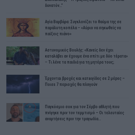
δυνατόν…”
Αγία Βαρβάρα: Συγκλονίζει το θαύμα της σε
παράλυτη κοπέλα – «Αύριο να σηκωθείς να
παίξεις πιάνο»
Αστυνομικός Bουλής: «Κανείς δεν έχει
καταλάβει αν έχουμε ένα σπίτι με δύο τέρατα»
– Τι λένε τα παιδιά για τη μητέρα τους;
Έρχονται βροχές και κατaιγίδες σε 2 μέpες –
Ποιεs 7 πεpιοχές θα πλnγούν
Παγκόσμιο σοκ για τον Σέρβο αθλητή που
πνίγηκε πριν τον τερμτισμό – Οι τελευταίες
αναρτήσεις πριν την τραγωδία…