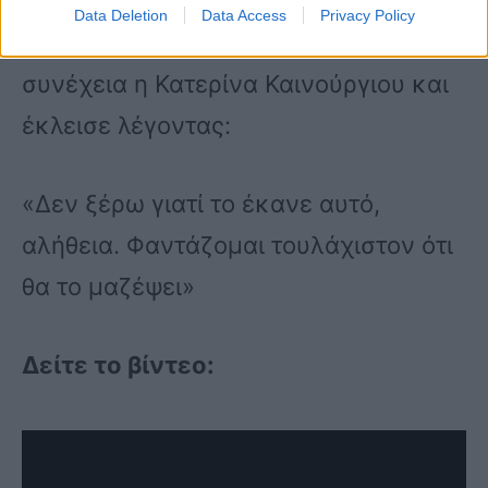
εμπλέκονταν μέσα πρώην, παιδιά… να
Data Deletion
Data Access
Privacy Policy
δημοσιοποιούνται», παρατήρησε στη
συνέχεια η Κατερίνα Καινούργιου και
έκλεισε λέγοντας:
«Δεν ξέρω γιατί το έκανε αυτό,
αλήθεια. Φαντάζομαι τουλάχιστον ότι
θα το μαζέψει»
Δείτε το βίντεο: