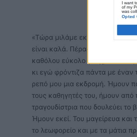
I want t
of my P
was col
Opted 
«Τώρα μιλάμε εκ των υστέρων κ
είναι καλά. Πέρασα κι εγώ και το
καθόλου εύκολο για χρόνια να μ
κι εγώ φρόντιζα πάντα με έναν τ
ρεπό μου μια εκδρομή. Ήμουν πά
τους καθηγητές του, ήμουν από 
τραγουδίστρια που δουλεύει το β
Ήμουν εκεί. Του μαγείρευα και 
το λεωφορείο και με τα μάτια π