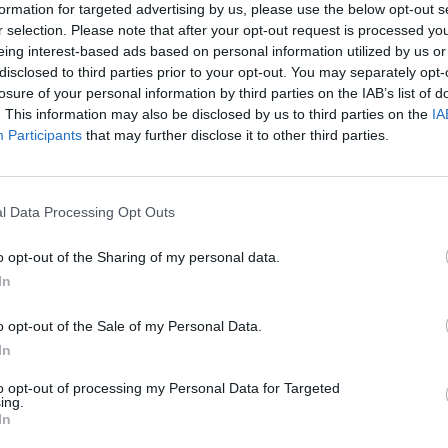
ηση της Κατερίνας Κούκα στον αέρα
formation for targeted advertising by us, please use the below opt-out s
r selection. Please note that after your opt-out request is processed y
γουδίστρια μίλησε για τις δυσκολίες
eing interest-based ads based on personal information utilized by us or
disclosed to third parties prior to your opt-out. You may separately opt-
λώμα του παιδιού της , καθώς οι
losure of your personal information by third parties on the IAB’s list of
. This information may also be disclosed by us to third parties on the
IA
έτρεπαν να βρίσκεται κοντά του για
Participants
that may further disclose it to other third parties.
l Data Processing Opt Outs
ύσε με τον πατέρα του και του οφείλω
o opt-out of the Sharing of my personal data.
ο γιος μου είναι ένας σπουδαίος κι
In
ήφανη για αυτόν και βεβαίως ο
o opt-out of the Sale of my Personal Data.
υτό και ποτέ δεν του είπα δημόσια κι
In
έχουμε πει κατ’ ιδίαν. Δόξα τω Θεώ
to opt-out of processing my Personal Data for Targeted
ing.
In
έφερε η Κατερίνα Κούκα.