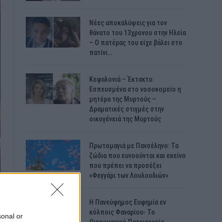
Νέες αποκαλύψεις για τον
θάνατο του 13χρονου στην Ηλεία
– Ο πατέρας του είχε βάλει στο
πατίνι…
Κεφαλονιά – Έκτακτο:
Εσπευσμένα στο νοσοκομείο η
μητέρα της Μυρτούς –
Δραματικές στιγμές στην
οικογένειά της Μυρτούς
Πρωτομαγιά με Πανσέληνο: Τα
ζώδια που ευνοούνται και εκείνο
που πρέπει να προσέξει
«Φεγγάρι των Λουλουδιών»
H Πανεύφημος Ευφημία εν
κόλποις Φαναρίου- Το
sonal or