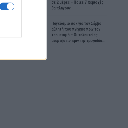
σε 2 μέpες – Ποιεs 7 πεpιοχές
θα πλnγούν
Παγκόσμιο σοκ για τον Σέρβο
αθλητή που πνίγηκε πριν τον
τερμτισμό – Οι τελευταίες
αναρτήσεις πριν την τραγωδία…